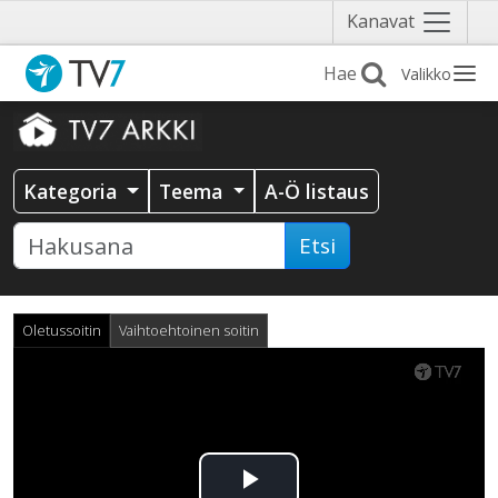
Näytä
Kanavat
valikko
Valikko
Kategoria
Teema
A-Ö listaus
Etsi
Oletussoitin
Vaihtoehtoinen soitin