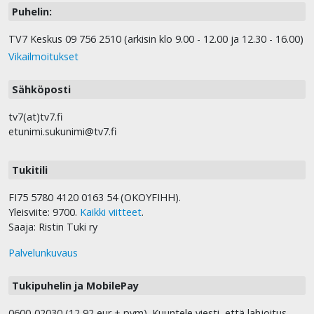
Puhelin:
TV7 Keskus 09 756 2510 (arkisin klo 9.00 - 12.00 ja 12.30 - 16.00)
Vikailmoitukset
Sähköposti
tv7(at)tv7.fi
etunimi.sukunimi@tv7.fi
Tukitili
FI75 5780 4120 0163 54 (OKOYFIHH).
Yleisviite: 9700.
Kaikki viitteet
.
Saaja: Ristin Tuki ry
Palvelunkuvaus
Tukipuhelin ja MobilePay
0600-02030 (12,92 eur + pvm). Kuuntele viesti, että lahjoitus