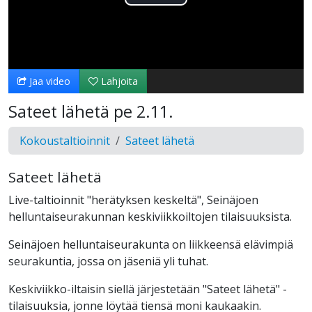
Toista
Video
Jaa video
Lahjoita
Sateet lähetä pe 2.11.
Kokoustaltioinnit
Sateet lähetä
Sateet lähetä
Live-taltioinnit "herätyksen keskeltä", Seinäjoen
helluntaiseurakunnan keskiviikkoiltojen tilaisuuksista.
Seinäjoen helluntaiseurakunta on liikkeensä elävimpiä
seurakuntia, jossa on jäseniä yli tuhat.
Keskiviikko-iltaisin siellä järjestetään "Sateet lähetä" -
tilaisuuksia, jonne löytää tiensä moni kaukaakin.