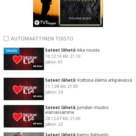
AUTOMAATTINEN TOISTO
Sateet lähetä
Aika nousta
Uusin
10.12.10 klo 21.10
Jakso: 61
60 min
Sateet lähetä
Voittoisa elämä arkipäivässä
11.1.08 klo 21.00
Jakso: 24
60 min
Sateet lähetä
Jumalan muutos
elämässämme
28.12.07 klo 21.00
Jakso: 23
60 min
Sateet lähetä
Raimo Rahnasto