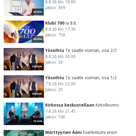
8.8.26 klo 18.00
Jakso: 309
30 min
Klubi 700
la 8.8.
8.8.26 klo 17.30
Jakso: 758
30 min
Yösoihtu
Te saatte voiman, osa 2/2
8.8.26 klo 00.00
Jakso: 26
120 min
Yösoihtu
Te saatte voiman, osa 1/2
7.8.26 klo 22.00
Jakso: 25
120 min
Kirkossa keskustellaan
Kirkollisvero
7.8.26 klo 21.45
Jakso: 106
15 min
Marttyyrien Ääni
Evankeliumi ensin