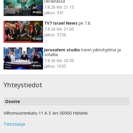
Ukrainassa
7.8.26 klo 21.15
Jakso: 341
30 min
TV7 Israel News
pe 7.8.
7.8.26 klo 21.00
Jakso: 3726
15 min
Jerusalem studio
Iranin ydinohjelma ja
sotatila
7.8.26 klo 20.30
Jakso: 1035
30 min
Yhteystiedot
Osoite
Vilhonvuorenkatu 11 A 3. krs 00500 Helsinki
Tietosuoja