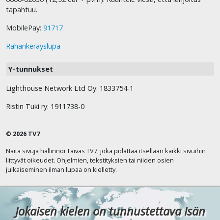
tapahtuu.
MobilePay:
91717
Rahankeräyslupa
Y-tunnukset
Lighthouse Network Ltd Oy: 1833754-1
Ristin Tuki ry: 1911738-0
© 2026 TV7
Näitä sivuja hallinnoi Taivas TV7, joka pidättää itsellään kaikki sivuihin
liittyvät oikeudet. Ohjelmien, tekstityksien tai niiden osien
julkaiseminen ilman lupaa on kielletty.
Jokaisen kielen on tunnustettava Isän