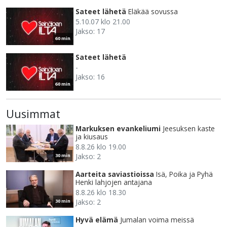
Sateet lähetä
Eläkää sovussa
5.10.07 klo 21.00
Jakso: 17
60 min
Sateet lähetä
-
Jakso: 16
60 min
Uusimmat
Markuksen evankeliumi
Jeesuksen kaste
ja kiusaus
8.8.26 klo 19.00
Jakso: 2
30 min
Aarteita saviastioissa
Isä, Poika ja Pyhä
Henki lahjojen antajana
8.8.26 klo 18.30
Jakso: 2
30 min
Hyvä elämä
Jumalan voima meissä