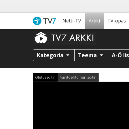
Netti-TV
Arkki
TV-opas
Kategoria
Teema
A-Ö li
Oletussoitin
Vaihtoehtoinen soitin