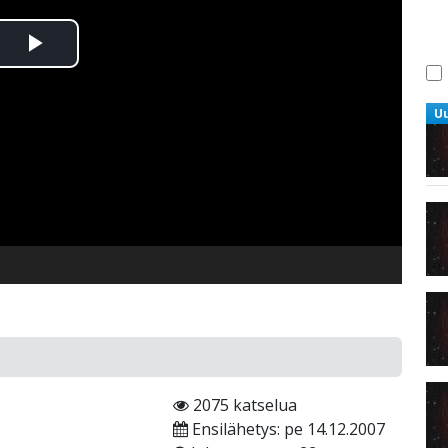
Toista
Video
U
2075 katselua
Ensilähetys: pe 14.12.2007