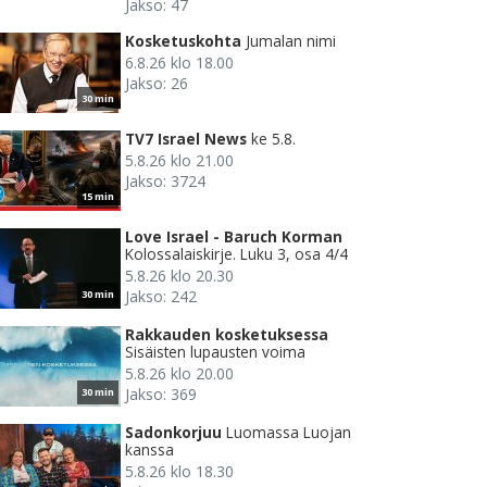
Jakso: 47
Kosketuskohta
Jumalan nimi
6.8.26 klo 18.00
Jakso: 26
30 min
TV7 Israel News
ke 5.8.
5.8.26 klo 21.00
Jakso: 3724
15 min
Love Israel - Baruch Korman
Kolossalaiskirje. Luku 3, osa 4/4
5.8.26 klo 20.30
Jakso: 242
30 min
Rakkauden kosketuksessa
Sisäisten lupausten voima
5.8.26 klo 20.00
Jakso: 369
30 min
Sadonkorjuu
Luomassa Luojan
kanssa
5.8.26 klo 18.30