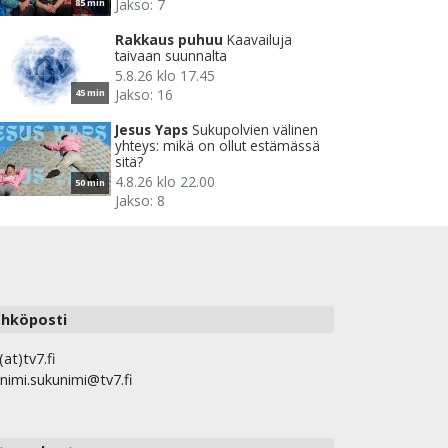
Jakso: 7
85 min
Rakkaus puhuu
Kaavailuja
taivaan suunnalta
5.8.26 klo 17.45
Jakso: 16
45 min
Jesus Yaps
Sukupolvien välinen
yhteys: mikä on ollut estämässä
sitä?
4.8.26 klo 22.00
50 min
Jakso: 8
hköposti
(at)tv7.fi
nimi.sukunimi@tv7.fi