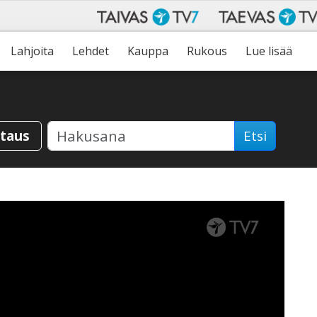
Lahjoita
Lehdet
Kauppa
Rukous
Lue lisää
staus
Etsi