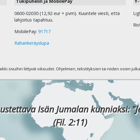
Tukipuhelin ja MobilePay
Y-
0600-02030 (12,92 eur + pvm). Kuuntele viesti, että
Lig
lahjoitus tapahtuu.
Ris
MobilePay:
91717
Rahankeräyslupa
kaikki sivuihin liittyvät oikeudet. Ohjelmien, tekstityksien tai niiden osien jul
ustettava Isän Jumalan kunniaksi: "J
(Fil. 2:11)