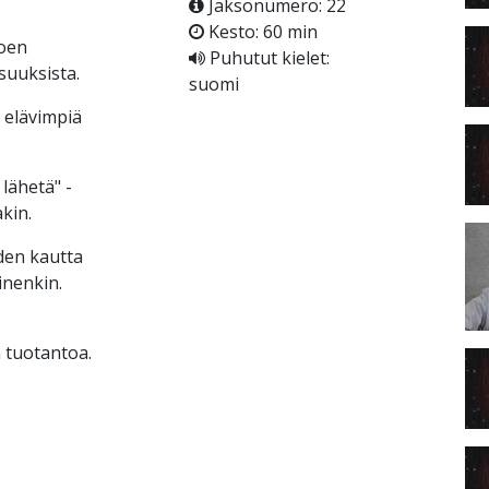
Jaksonumero: 22
Kesto: 60 min
joen
Puhutut kielet:
suuksista.
suomi
 elävimpiä
 lähetä" -
kin.
iden kautta
inenkin.
 tuotantoa.