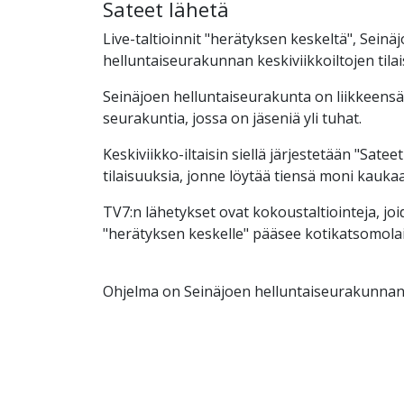
Sateet lähetä
Live-taltioinnit "herätyksen keskeltä", Seinä
helluntaiseurakunnan keskiviikkoiltojen tilai
Seinäjoen helluntaiseurakunta on liikkeensä
seurakuntia, jossa on jäseniä yli tuhat.
Keskiviikko-iltaisin siellä järjestetään "Sateet
tilaisuuksia, jonne löytää tiensä moni kaukaa
TV7:n lähetykset ovat kokoustaltiointeja, jo
"herätyksen keskelle" pääsee kotikatsomola
Ohjelma on Seinäjoen helluntaiseurakunnan