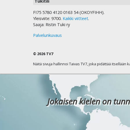
Tukitili
FI75 5780 4120 0163 54 (OKOYFIHH).
Yleisviite: 9700.
Kaikki viitteet
.
Saaja: Ristin Tuki ry
Palvelunkuvaus
© 2026 TV7
Näitä sivuja hallinnoi Taivas TV7, joka pidättää itsellään 
Jokaisen kielen on tunn