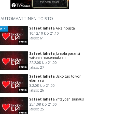
AUTOMAATTINEN TOISTO
Sateet lähetä
Aika nousta
usin
10.12.10 klo 21.10
Jakso: 61
60 min
Sateet lähetä
Jumala paransi
vaikean masennukseni
22.2.08 klo 21.00
Jakso: 27
60 min
Sateet lähetä
Usko tuo toivon
elämääsi
8.2.08 klo 21.00
Jakso: 26
60 min
Sateet lähetä
Yhteyden siunaus
25.1.08 klo 21.00
Jakso: 25
60 min