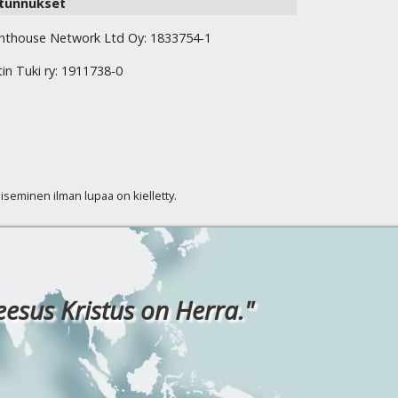
tunnukset
hthouse Network Ltd Oy: 1833754-1
tin Tuki ry: 1911738-0
kaiseminen ilman lupaa on kielletty.
eesus Kristus on Herra."