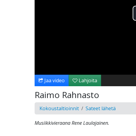
Jaa video
Lahjoita
Raimo Rahnasto
Kokoustaltioinnit
Sateet lähetä
Musiikkivieraana Rene Laulajainen.