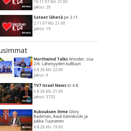
16.11.07 klo 21.00
Jakso: 20
60 min
Sateet lähetä
pe 2.11.
2.11.07 klo 21.00
Jakso: 19
60 min
usimmat
Northwind Talks
Wonder, osa
2/6. Läheisyyden kulttuuri
6.8.26 klo 22.00
Jakso: 9
60 min
TV7 Israel News
to 6.8.
6.8.26 klo 21.00
Jakso: 3725
15 min
Rukouksen ihme
Glory
Backman, Rauli Kannikoski ja
Jukka Tuunanen.
6.8.26 klo 19.00
90 min