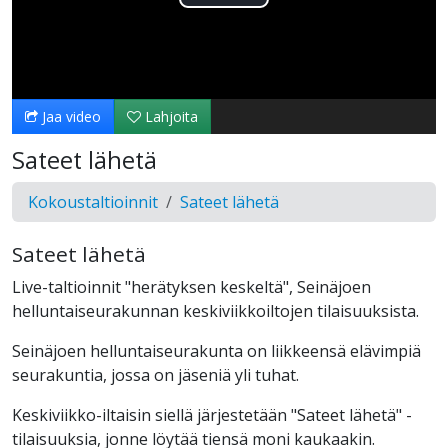
Toista
Video
Jaa video
Lahjoita
Sateet lähetä
Kokoustaltioinnit
Sateet lähetä
Sateet lähetä
Live-taltioinnit "herätyksen keskeltä", Seinäjoen
helluntaiseurakunnan keskiviikkoiltojen tilaisuuksista.
Seinäjoen helluntaiseurakunta on liikkeensä elävimpiä
seurakuntia, jossa on jäseniä yli tuhat.
Keskiviikko-iltaisin siellä järjestetään "Sateet lähetä" -
tilaisuuksia, jonne löytää tiensä moni kaukaakin.