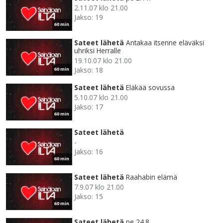
2.11.07 klo 21.00
Jakso: 19
60 min
Sateet lähetä
Antakaa itsenne eläväksi
uhriksi Herralle
19.10.07 klo 21.00
Jakso: 18
60 min
Sateet lähetä
Eläkää sovussa
5.10.07 klo 21.00
Jakso: 17
60 min
Sateet lähetä
-
Jakso: 16
60 min
Sateet lähetä
Raahabin elämä
7.9.07 klo 21.00
Jakso: 15
60 min
Sateet lähetä
pe 24.8.