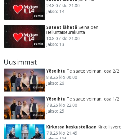
24.8.07 klo 21.00
Jakso: 14
60 min
Sateet lähetä
Seinäjoen
Helluntaiseurakunta
10.8.07 klo 21.00
Jakso: 13
60 min
Uusimmat
Yösoihtu
Te saatte voiman, osa 2/2
8.8.26 klo 00.00
Jakso: 26
120 min
Yösoihtu
Te saatte voiman, osa 1/2
7.8.26 klo 22.00
Jakso: 25
120 min
Kirkossa keskustellaan
Kirkollisvero
7.8.26 klo 21.45
Jakso: 106