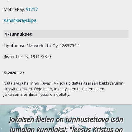
MobilePay:
91717
Rahankeräyslupa
Y-tunnukset
Lighthouse Network Ltd Oy: 1833754-1
Ristin Tuki ry: 1911738-0
© 2026 TV7
Näitä sivuja hallinnoi Taivas TV7, joka pidättää itsellään kaikki sivuihin
liittyvät oikeudet. Ohjelmien, tekstityksien tai niiden osien
julkaiseminen ilman lupaa on kielletty.
Jokaisen kielen on tunnustettava Isän
Jumalan kunniaksi: "Jeesus Kristus on