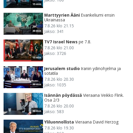
15 min
Marttyyrien Ääni
Evankeliumi ensin
Ukrainassa
7.8.26 klo 21.15
Jakso: 341
30 min
TV7 Israel News
pe 7.8.
7.8.26 klo 21.00
Jakso: 3726
15 min
Jerusalem studio
Iranin ydinohjelma ja
sotatila
7.8.26 klo 20.30
Jakso: 1035
30 min
Isännän pöydässä
Vieraana Veikko Flink.
Osa 2/3
7.8.26 klo 20.00
Jakso: 583
30 min
Yliluonnollista
Vieraana David Herzog
7.8.26 klo 19.30