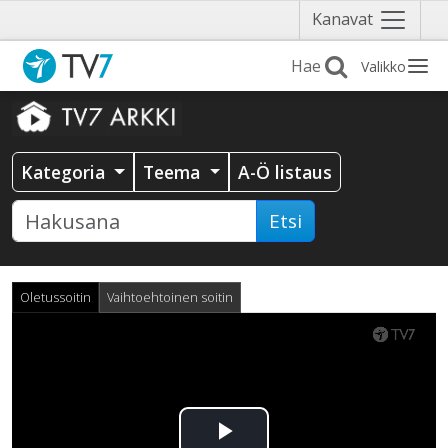
Näytä
Kanavat
valikko
Valikko
Kategoria
Teema
A-Ö listaus
Etsi
Oletussoitin
Vaihtoehtoinen soitin