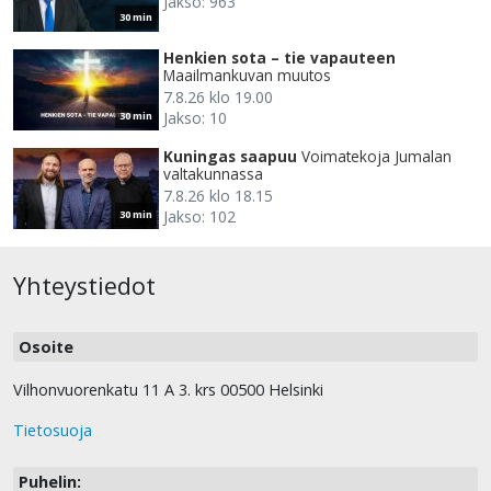
Jakso: 963
30 min
Henkien sota – tie vapauteen
Maailmankuvan muutos
7.8.26 klo 19.00
Jakso: 10
30 min
Kuningas saapuu
Voimatekoja Jumalan
valtakunnassa
7.8.26 klo 18.15
Jakso: 102
30 min
Yhteystiedot
Osoite
Vilhonvuorenkatu 11 A 3. krs 00500 Helsinki
Tietosuoja
Puhelin: