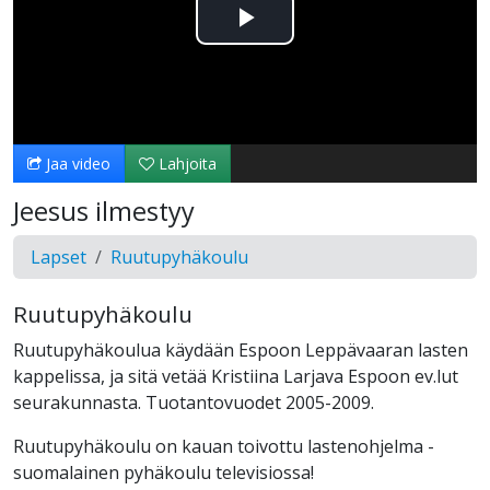
Toista
Video
Jaa video
Lahjoita
Jeesus ilmestyy
Lapset
Ruutupyhäkoulu
Ruutupyhäkoulu
Ruutupyhäkoulua käydään Espoon Leppävaaran lasten
kappelissa, ja sitä vetää Kristiina Larjava Espoon ev.lut
seurakunnasta. Tuotantovuodet 2005-2009.
Ruutupyhäkoulu on kauan toivottu lastenohjelma -
suomalainen pyhäkoulu televisiossa!