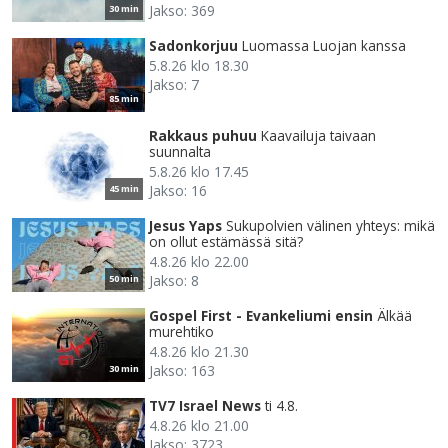
Jakso: 369
30 min
Sadonkorjuu
Luomassa Luojan kanssa
5.8.26 klo 18.30
Jakso: 7
85 min
Rakkaus puhuu
Kaavailuja taivaan
suunnalta
5.8.26 klo 17.45
Jakso: 16
45 min
Jesus Yaps
Sukupolvien välinen yhteys: mikä
on ollut estämässä sitä?
4.8.26 klo 22.00
Jakso: 8
50 min
Gospel First - Evankeliumi ensin
Älkää
murehtiko
4.8.26 klo 21.30
Jakso: 163
30 min
TV7 Israel News
ti 4.8.
4.8.26 klo 21.00
Jakso: 3723