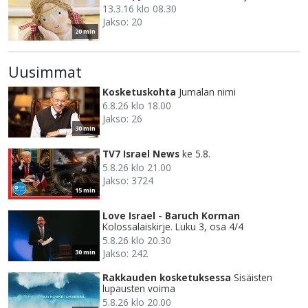
13.3.16 klo 08.30
Jakso: 20
20 min
Uusimmat
Kosketuskohta
Jumalan nimi
6.8.26 klo 18.00
Jakso: 26
30 min
TV7 Israel News
ke 5.8.
5.8.26 klo 21.00
Jakso: 3724
15 min
Love Israel - Baruch Korman
Kolossalaiskirje. Luku 3, osa 4/4
5.8.26 klo 20.30
Jakso: 242
30 min
Rakkauden kosketuksessa
Sisäisten
lupausten voima
5.8.26 klo 20.00