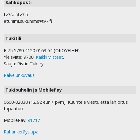
Sähköposti
tv7(at)tv7.fi
etunimi.sukunimi@tv7.fi
Tukitili
FI75 5780 4120 0163 54 (OKOYFIHH).
Yleisviite: 9700.
Kaikki viitteet
.
Saaja: Ristin Tuki ry
Palvelunkuvaus
Tukipuhelin ja MobilePay
0600-02030 (12,92 eur + pvm). Kuuntele viesti, että lahjoitus
tapahtuu.
MobilePay:
91717
Rahankeräyslupa