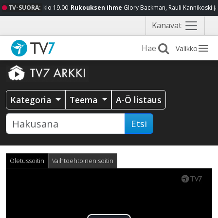
TV-SUORA:
klo 19.00
Rukouksen ihme
Glory Backman, Rauli Kannikoski j
Näytä
Kanavat
valikko
Valikko
Kategoria
Teema
A-Ö listaus
Etsi
Oletussoitin
Vaihtoehtoinen soitin