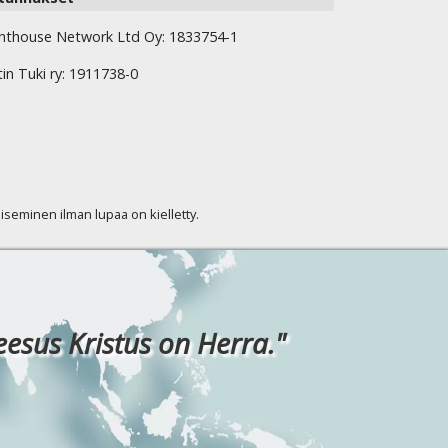
hthouse Network Ltd Oy: 1833754-1
tin Tuki ry: 1911738-0
kaiseminen ilman lupaa on kielletty.
eesus Kristus on Herra."