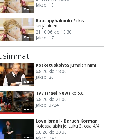
Jakso: 18
30 min
Ruutupyhäkoulu
Sokea
kerjäläinen
21.10.06 klo 18.30
Jakso: 17
25 min
usimmat
Kosketuskohta
Jumalan nimi
6.8.26 klo 18.00
Jakso: 26
30 min
TV7 Israel News
ke 5.8.
5.8.26 klo 21.00
Jakso: 3724
15 min
Love Israel - Baruch Korman
Kolossalaiskirje. Luku 3, osa 4/4
5.8.26 klo 20.30
Jakso: 242
30 min