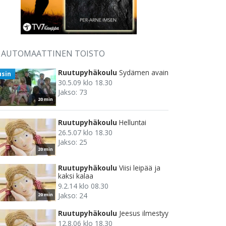
AUTOMAATTINEN TOISTO
Ruutupyhäkoulu
Sydämen avain
usin
30.5.09 klo 18.30
Jakso: 73
20 min
Ruutupyhäkoulu
Helluntai
26.5.07 klo 18.30
Jakso: 25
20 min
Ruutupyhäkoulu
Viisi leipää ja
kaksi kalaa
9.2.14 klo 08.30
Jakso: 24
20 min
Ruutupyhäkoulu
Jeesus ilmestyy
12.8.06 klo 18.30