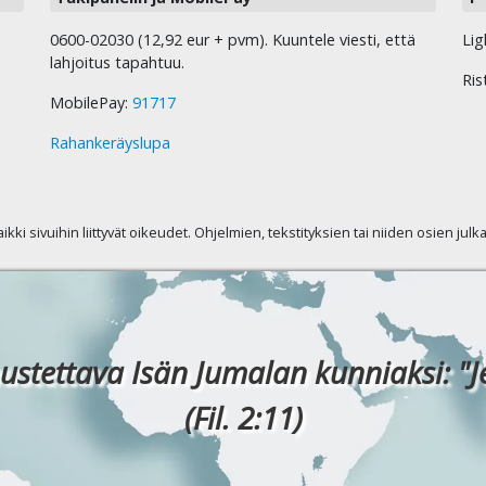
0600-02030 (12,92 eur + pvm). Kuuntele viesti, että
Lig
lahjoitus tapahtuu.
Ris
MobilePay:
91717
Rahankeräyslupa
kaikki sivuihin liittyvät oikeudet. Ohjelmien, tekstityksien tai niiden osien jul
ustettava Isän Jumalan kunniaksi: "J
(Fil. 2:11)