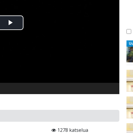
Toista
Video
U
1278 katselua