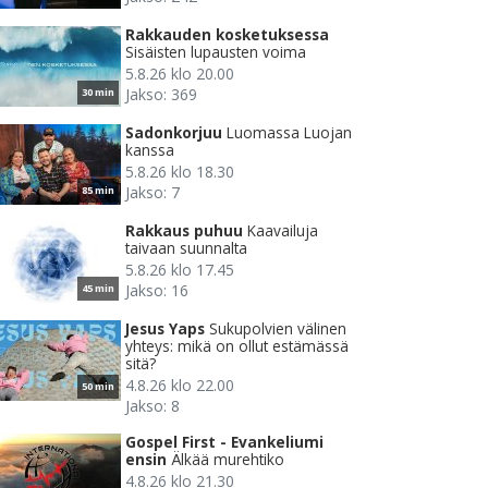
Rakkauden kosketuksessa
Sisäisten lupausten voima
5.8.26 klo 20.00
Jakso: 369
30 min
Sadonkorjuu
Luomassa Luojan
kanssa
5.8.26 klo 18.30
Jakso: 7
85 min
Rakkaus puhuu
Kaavailuja
taivaan suunnalta
5.8.26 klo 17.45
Jakso: 16
45 min
Jesus Yaps
Sukupolvien välinen
yhteys: mikä on ollut estämässä
sitä?
4.8.26 klo 22.00
50 min
Jakso: 8
Gospel First - Evankeliumi
ensin
Älkää murehtiko
4.8.26 klo 21.30