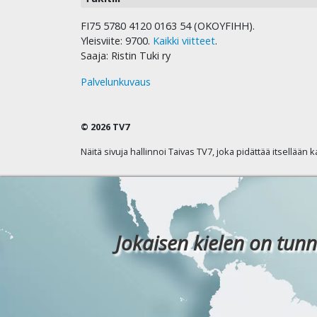
FI75 5780 4120 0163 54 (OKOYFIHH).
Yleisviite: 9700.
Kaikki viitteet
.
Saaja: Ristin Tuki ry
Palvelunkuvaus
© 2026 TV7
Näitä sivuja hallinnoi Taivas TV7, joka pidättää itsellään 
Jokaisen kielen on tunn