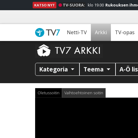
TV-SUORA:
klo 19.00
Rukouksen ihm
KATSO NYT
Netti-TV
Arkki
TV-opas
Kategoria
Teema
A-Ö li
Oletussoitin
Vaihtoehtoinen soitin