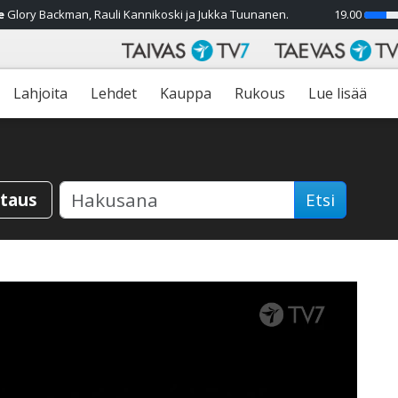
e
Glory Backman, Rauli Kannikoski ja Jukka Tuunanen.
19.00
25%
Lahjoita
Lehdet
Kauppa
Rukous
Lue lisää
staus
Etsi