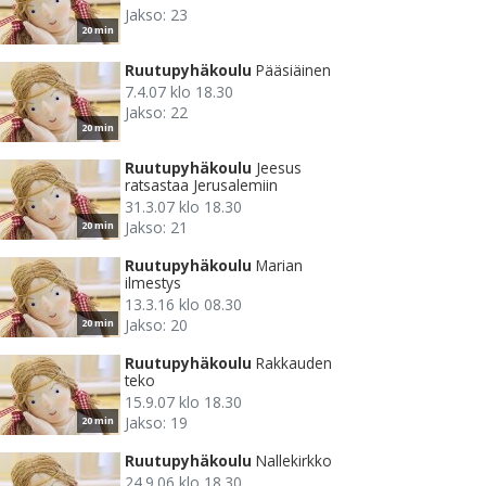
Jakso: 23
20 min
Ruutupyhäkoulu
Pääsiäinen
7.4.07 klo 18.30
Jakso: 22
20 min
Ruutupyhäkoulu
Jeesus
ratsastaa Jerusalemiin
31.3.07 klo 18.30
Jakso: 21
20 min
Ruutupyhäkoulu
Marian
ilmestys
13.3.16 klo 08.30
Jakso: 20
20 min
Ruutupyhäkoulu
Rakkauden
teko
15.9.07 klo 18.30
Jakso: 19
20 min
Ruutupyhäkoulu
Nallekirkko
24.9.06 klo 18.30