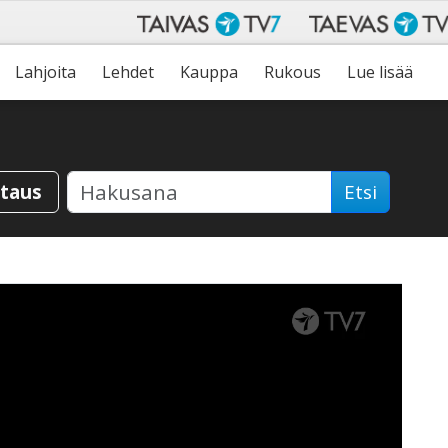
Lahjoita
Lehdet
Kauppa
Rukous
Lue lisää
staus
Etsi