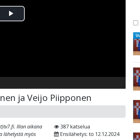
Toista
Video
U
onen ja Veijo Piipponen
tv7.fi. Illan aikana
387 katselua
ta lähetystä myös
Ensilähetys: to 12.12.2024