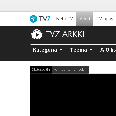
Netti-TV
Arkki
TV-opas
Kategoria
Teema
A-Ö li
Oletussoitin
Vaihtoehtoinen soitin