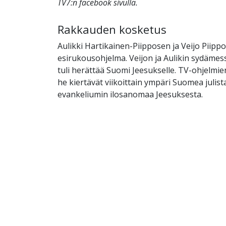
TV7:n facebook sivulla.
Rakkauden kosketus
Aulikki Hartikainen-Piipposen ja Veijo Piipp
esirukousohjelma. Veijon ja Aulikin sydäme
tuli herättää Suomi Jeesukselle. TV-ohjelmie
he kiertävät viikoittain ympäri Suomea julis
evankeliumin ilosanomaa Jeesuksesta.