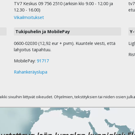
TV7 Keskus 09 756 2510 (arkisin klo 9.00 - 12.00 ja
tv7
12.30 - 16.00)
etu
Vikailmoitukset
Tukipuhelin ja MobilePay
Y-
0600-02030 (12,92 eur + pvm). Kuuntele viesti, että
Lig
lahjoitus tapahtuu.
Ris
MobilePay:
91717
Rahankeräyslupa
kaikki sivuihin liittyvät oikeudet. Ohjelmien, tekstityksien tai niiden osien jul