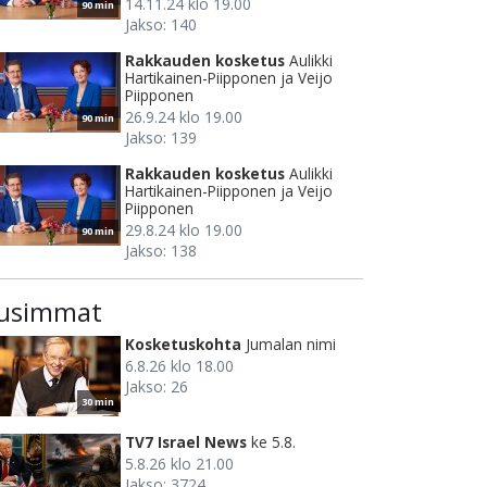
14.11.24 klo 19.00
90 min
Jakso: 140
Rakkauden kosketus
Aulikki
Hartikainen-Piipponen ja Veijo
Piipponen
26.9.24 klo 19.00
90 min
Jakso: 139
Rakkauden kosketus
Aulikki
Hartikainen-Piipponen ja Veijo
Piipponen
29.8.24 klo 19.00
90 min
Jakso: 138
usimmat
Kosketuskohta
Jumalan nimi
6.8.26 klo 18.00
Jakso: 26
30 min
TV7 Israel News
ke 5.8.
5.8.26 klo 21.00
Jakso: 3724