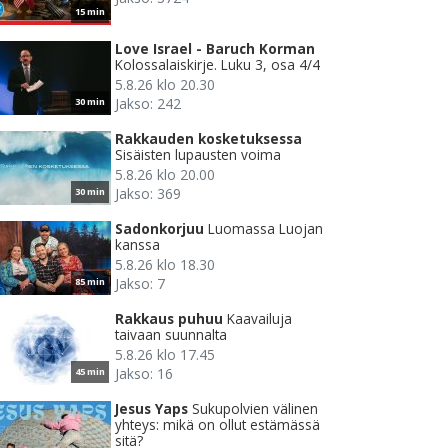
15 min
Love Israel - Baruch Korman
Kolossalaiskirje. Luku 3, osa 4/4
5.8.26 klo 20.30
Jakso: 242
30 min
Rakkauden kosketuksessa
Sisäisten lupausten voima
5.8.26 klo 20.00
Jakso: 369
30 min
Sadonkorjuu
Luomassa Luojan
kanssa
5.8.26 klo 18.30
Jakso: 7
85 min
Rakkaus puhuu
Kaavailuja
taivaan suunnalta
5.8.26 klo 17.45
Jakso: 16
45 min
Jesus Yaps
Sukupolvien välinen
yhteys: mikä on ollut estämässä
sitä?