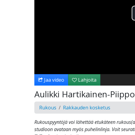
Jaa video
Lahjoita
Aulikki Hartikainen-Piipp
Rukous
Rakkauden kosketus
Rukouspyyntöjä voi lähettää etukäteen rukous(at)
studioon avataan myös puhelinlinja. Voit seura