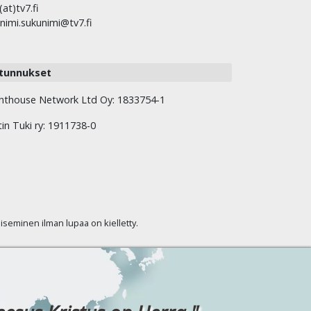
(at)tv7.fi
nimi.sukunimi@tv7.fi
tunnukset
hthouse Network Ltd Oy: 1833754-1
tin Tuki ry: 1911738-0
kaiseminen ilman lupaa on kielletty.