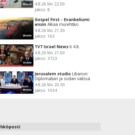
4.8.26 klo 22.00
50 min
Jakso: 8
Gospel First - Evankeliumi
ensin
Älkää murehtiko
4.8.26 klo 21.30
Jakso: 163
30 min
TV7 Israel News
ti 4.8.
4.8.26 klo 21.00
Jakso: 3723
15 min
Jerusalem studio
Libanon:
Diplomatian ja sodan välissä
4.8.26 klo 20.30
Jakso: 1034
30 min
hköposti