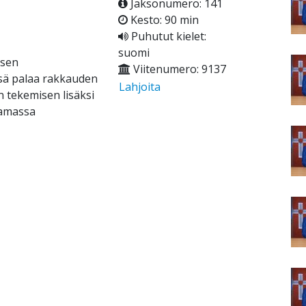
Jaksonumero: 141
Kesto: 90 min
Puhutut kielet:
suomi
osen
Viitenumero: 9137
ssä palaa rakkauden
Lahjoita
n tekemisen lisäksi
tamassa