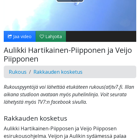
Toista
Video
Jaa video
Lahjoita
Aulikki Hartikainen-Piipponen ja Veijo
Piipponen
Rukous
Rakkauden kosketus
Rukouspyyntöjä voi lähettää etukäteen rukous(at)tv7.fi. Illan
aikana studioon avataan myös puhelinlinja. Voit seurata
lähetystä myös TV7:n facebook sivulla.
Rakkauden kosketus
Aulikki Hartikainen-Piipposen ja Veijo Piipposen
esirukousohjelma. Veijon ja Aulikin sydämessä palaa