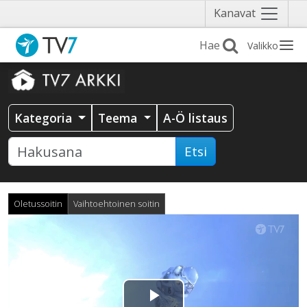
Näytä
Kanavat
valikko
Valikko
Kategoria
Teema
A-Ö listaus
Etsi
Oletussoitin
Vaihtoehtoinen soitin