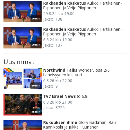
Rakkauden kosketus
Aulikki Hartikainen-
Piipponen ja Veijo Piipponen
29.8.24 klo 19.00
Jakso: 138
90 min
Rakkauden kosketus
Aulikki Hartikainen-
Piipponen ja Veijo Piipponen
6.6.24 klo 19.00
Jakso: 137
90 min
Uusimmat
Northwind Talks
Wonder, osa 2/6.
Läheisyyden kulttuuri
6.8.26 klo 22.00
Jakso: 9
60 min
TV7 Israel News
to 6.8.
6.8.26 klo 21.00
Jakso: 3725
15 min
Rukouksen ihme
Glory Backman, Rauli
Kannikoski ja Jukka Tuunanen.