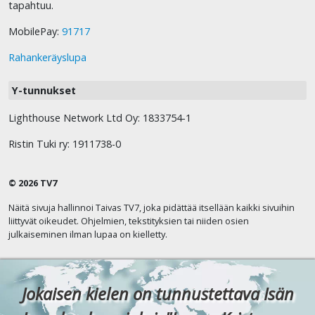
tapahtuu.
MobilePay:
91717
Rahankeräyslupa
Y-tunnukset
Lighthouse Network Ltd Oy: 1833754-1
Ristin Tuki ry: 1911738-0
© 2026 TV7
Näitä sivuja hallinnoi Taivas TV7, joka pidättää itsellään kaikki sivuihin
liittyvät oikeudet. Ohjelmien, tekstityksien tai niiden osien
julkaiseminen ilman lupaa on kielletty.
Jokaisen kielen on tunnustettava Isän