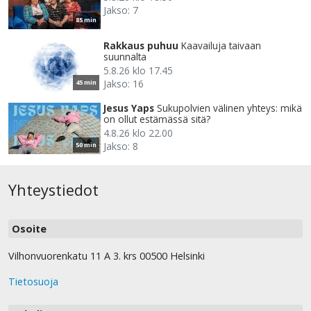
Jakso: 7
85 min
Rakkaus puhuu
Kaavailuja taivaan
suunnalta
5.8.26 klo 17.45
Jakso: 16
45 min
Jesus Yaps
Sukupolvien välinen yhteys: mikä
on ollut estämässä sitä?
4.8.26 klo 22.00
Jakso: 8
50 min
Yhteystiedot
Osoite
Vilhonvuorenkatu 11 A 3. krs 00500 Helsinki
Tietosuoja