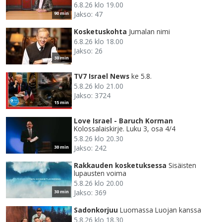
6.8.26 klo 19.00
Jakso: 47
90 min
Kosketuskohta
Jumalan nimi
6.8.26 klo 18.00
Jakso: 26
30 min
TV7 Israel News
ke 5.8.
5.8.26 klo 21.00
Jakso: 3724
15 min
Love Israel - Baruch Korman
Kolossalaiskirje. Luku 3, osa 4/4
5.8.26 klo 20.30
Jakso: 242
30 min
Rakkauden kosketuksessa
Sisäisten
lupausten voima
5.8.26 klo 20.00
Jakso: 369
30 min
Sadonkorjuu
Luomassa Luojan kanssa
5.8.26 klo 18.30