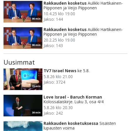
Rakkauden kosketus
Aulikki Hartikainen-
Piipponen ja Veijo Piipponen
10.4.25 klo 19.00
Jakso: 144
90 min
Rakkauden kosketus
Aulikki Hartikainen-
Piipponen ja Veijo Piipponen
20.2.25 klo 19.00
Jakso: 143
90 min
Uusimmat
TV7 Israel News
ke 5.8.
5.8.26 klo 21.00
Jakso: 3724
15 min
Love Israel - Baruch Korman
Kolossalaiskirje. Luku 3, osa 4/4
5.8.26 klo 20.30
Jakso: 242
30 min
Rakkauden kosketuksessa
Sisäisten
lupausten voima