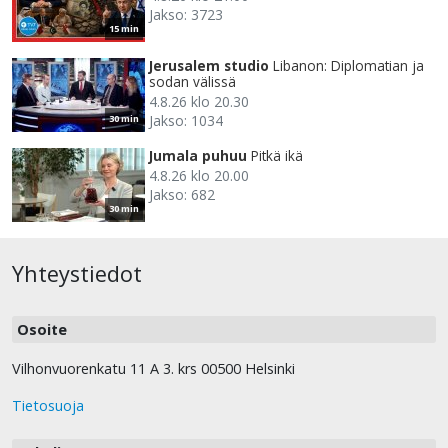
Jakso: 3723
15 min
Jerusalem studio
Libanon: Diplomatian ja
sodan välissä
4.8.26 klo 20.30
Jakso: 1034
30 min
Jumala puhuu
Pitkä ikä
4.8.26 klo 20.00
Jakso: 682
30 min
Yhteystiedot
Osoite
Vilhonvuorenkatu 11 A 3. krs 00500 Helsinki
Tietosuoja