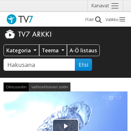
Näytä
Kanavat
valikko
Valikko
Kategoria
Teema
A-Ö listaus
Etsi
Oletussoitin
Vaihtoehtoinen soitin