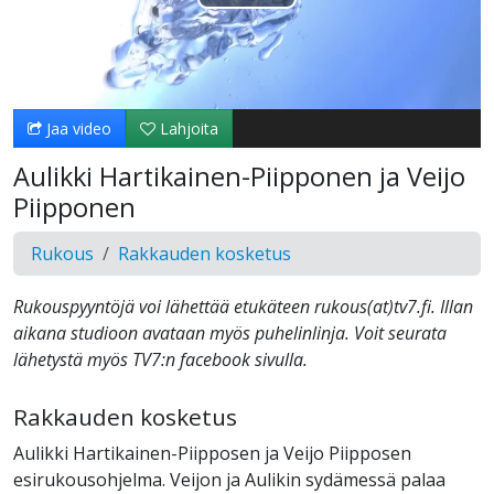
Toista
Video
Jaa video
Lahjoita
Aulikki Hartikainen-Piipponen ja Veijo
Piipponen
Rukous
Rakkauden kosketus
Rukouspyyntöjä voi lähettää etukäteen rukous(at)tv7.fi. Illan
aikana studioon avataan myös puhelinlinja. Voit seurata
lähetystä myös TV7:n facebook sivulla.
Rakkauden kosketus
Aulikki Hartikainen-Piipposen ja Veijo Piipposen
esirukousohjelma. Veijon ja Aulikin sydämessä palaa