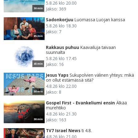
5.8.26 klo 20.00
Jakso: 369
30 min
Sadonkorjuu
Luomassa Luojan kanssa
5.8.26 klo 18.30
Jakso: 7
85 min
Rakkaus puhuu
Kaavailuja taivaan
suunnalta
5.8.26 klo 17.45
Jakso: 16
45 min
Jesus Yaps
Sukupolvien välinen yhteys: mikä
on ollut estämässä sitä?
4.8.26 klo 22.00
Jakso: 8
50 min
Gospel First - Evankeliumi ensin
Älkää
murehtiko
4.8.26 klo 21.30
Jakso: 163
30 min
TV7 Israel News
ti 4.8.
4.8.26 klo 21.00