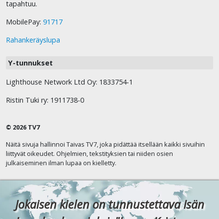
tapahtuu.
MobilePay:
91717
Rahankeräyslupa
Y-tunnukset
Lighthouse Network Ltd Oy: 1833754-1
Ristin Tuki ry: 1911738-0
© 2026 TV7
Näitä sivuja hallinnoi Taivas TV7, joka pidättää itsellään kaikki sivuihin
liittyvät oikeudet. Ohjelmien, tekstityksien tai niiden osien
julkaiseminen ilman lupaa on kielletty.
Jokaisen kielen on tunnustettava Isän