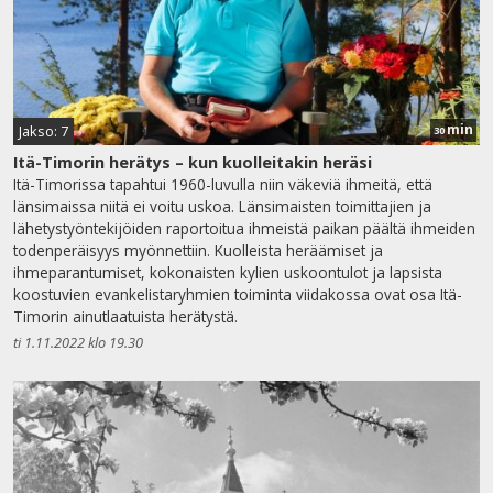
min
Jakso: 7
30
Itä-Timorin herätys – kun kuolleitakin heräsi
Itä-Timorissa tapahtui 1960-luvulla niin väkeviä ihmeitä, että
länsimaissa niitä ei voitu uskoa. Länsimaisten toimittajien ja
lähetystyöntekijöiden raportoitua ihmeistä paikan päältä ihmeiden
todenperäisyys myönnettiin. Kuolleista heräämiset ja
ihmeparantumiset, kokonaisten kylien uskoontulot ja lapsista
koostuvien evankelistaryhmien toiminta viidakossa ovat osa Itä-
Timorin ainutlaatuista herätystä.
ti 1.11.2022 klo 19.30