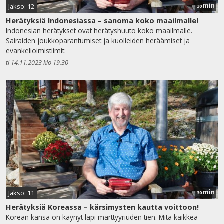
min
Jakso: 12
30
Herätyksiä Indonesiassa – sanoma koko maailmalle!
Indonesian herätykset ovat herätyshuuto koko maailmalle.
Sairaiden joukkoparantumiset ja kuolleiden heräämiset ja
evankelioimistiimit.
ti 14.11.2023 klo 19.30
min
Jakso: 11
30
Herätyksiä Koreassa – kärsimysten kautta voittoon!
Korean kansa on käynyt läpi marttyyriuden tien. Mitä kaikkea