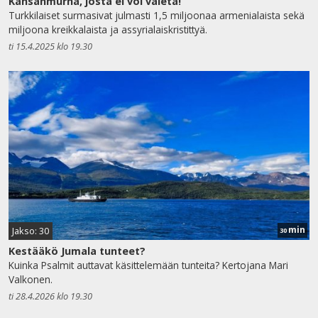
Kansanmurha, josta ei voi vaieta!
Turkkilaiset surmasivat julmasti 1,5 miljoonaa armenialaista sekä
miljoona kreikkalaista ja assyrialaiskristittyä.
ti 15.4.2025 klo 19.30
min
Jakso: 30
30
Kestääkö Jumala tunteet?
Kuinka Psalmit auttavat käsittelemään tunteita? Kertojana Mari
Valkonen.
ti 28.4.2026 klo 19.30