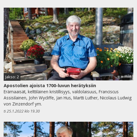
min
Jakso: 2
30
Apostolien ajoista 1700-luvun herätyksiin
Erämaaisät, kelttiläinen kristillisyys, valdolaisuus, Franciscus
Assisilainen, John Wycliffe, Jan Hus, Martti Luther, Nicolaus Ludwig
von Zinzendorf ym.
ti 25.1.2022 klo 19.30