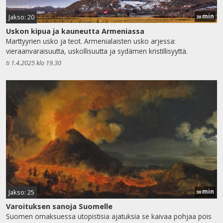
min
Jakso: 20
30
Uskon kipua ja kauneutta Armeniassa
Marttyyrien usko ja teot. Armenialaisten usko arjessa:
vieraanvaraisuutta, uskollisuutta ja sydämen kristillisyyttä.
ti 1.4.2025 klo 19.30
min
Jakso: 25
30
Varoituksen sanoja Suomelle
Suomen omaksuessa utopistisia ajatuksia se kaivaa pohjaa pois