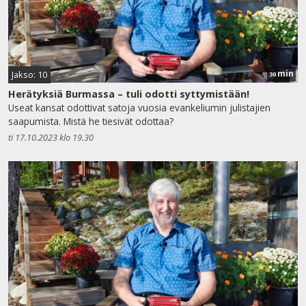
min
Jakso: 10
30
Herätyksiä Burmassa – tuli odotti syttymistään!
Useat kansat odottivat satoja vuosia evankeliumin julistajien
saapumista. Mistä he tiesivät odottaa?
ti 17.10.2023 klo 19.30