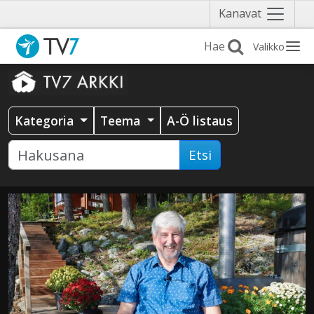
Näytä
Kanavat
valikko
Valikko
Kategoria
Teema
A-Ö listaus
Etsi