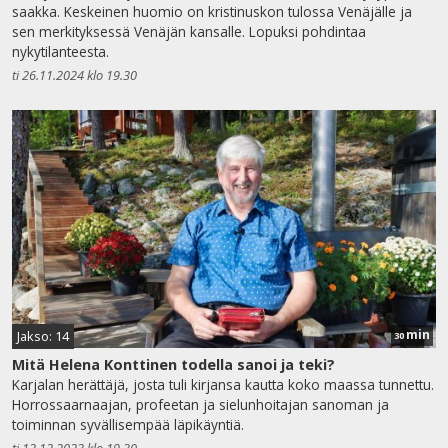
saakka. Keskeinen huomio on kristinuskon tulossa Venäjälle ja
sen merkityksessä Venäjän kansalle. Lopuksi pohdintaa
nykytilanteesta.
ti 26.11.2024 klo 19.30
min
Jakso: 14
30
Mitä Helena Konttinen todella sanoi ja teki?
Karjalan herättäjä, josta tuli kirjansa kautta koko maassa tunnettu.
Horrossaarnaajan, profeetan ja sielunhoitajan sanoman ja
toiminnan syvällisempää läpikäyntiä.
ti 12.12.2023 klo 19.30