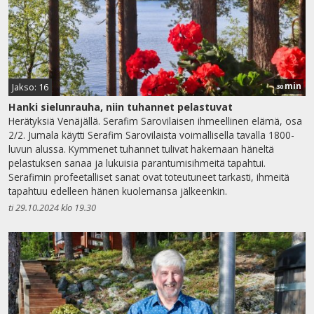
min
Jakso: 16
30
Hanki sielunrauha, niin tuhannet pelastuvat
Herätyksiä Venäjällä. Serafim Sarovilaisen ihmeellinen elämä, osa
2/2. Jumala käytti Serafim Sarovilaista voimallisella tavalla 1800-
luvun alussa. Kymmenet tuhannet tulivat hakemaan häneltä
pelastuksen sanaa ja lukuisia parantumisihmeitä tapahtui.
Serafimin profeetalliset sanat ovat toteutuneet tarkasti, ihmeitä
tapahtuu edelleen hänen kuolemansa jälkeenkin.
ti 29.10.2024 klo 19.30