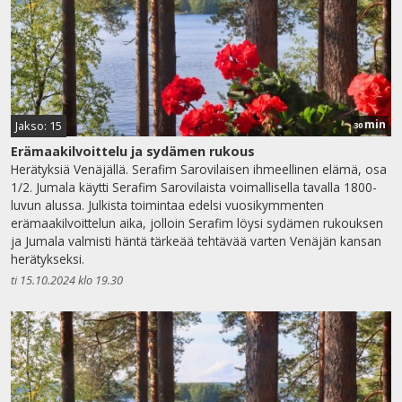
min
Jakso: 15
30
Erämaakilvoittelu ja sydämen rukous
Herätyksiä Venäjällä. Serafim Sarovilaisen ihmeellinen elämä, osa
1/2. Jumala käytti Serafim Sarovilaista voimallisella tavalla 1800-
luvun alussa. Julkista toimintaa edelsi vuosikymmenten
erämaakilvoittelun aika, jolloin Serafim löysi sydämen rukouksen
ja Jumala valmisti häntä tärkeää tehtävää varten Venäjän kansan
herätykseksi.
ti 15.10.2024 klo 19.30