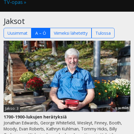
TV-opas »
Jaksot
Uusimmat
A – Ö
Viimeksi lähetetty
Tulossa
min
Jakso: 3
30
1700-1900-lukujen herätyksiä
Jonathan Edwards, George Whitefield, Wesleyt, Finney, Booth,
Moody, Evan Roberts, Kathryn Kuhlman, Tommy Hicks, Billy