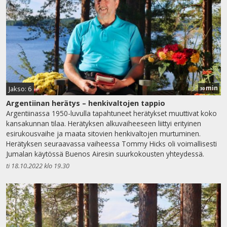
min
Jakso: 6
30
Argentiinan herätys – henkivaltojen tappio
Argentiinassa 1950-luvulla tapahtuneet herätykset muuttivat koko
kansakunnan tilaa. Herätyksen alkuvaiheeseen liittyi erityinen
esirukousvaihe ja maata sitovien henkivaltojen murtuminen.
Herätyksen seuraavassa vaiheessa Tommy Hicks oli voimallisesti
Jumalan käytössä Buenos Airesin suurkokousten yhteydessä.
ti 18.10.2022 klo 19.30