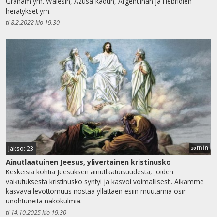
Graham ym. Walesin, Azusa-kadun, Argentiinan ja Hebridien
herätykset ym.
ti 8.2.2022 klo 19.30
min
Jakso: 23
30
Ainutlaatuinen Jeesus, ylivertainen kristinusko
Keskeisiä kohtia Jeesuksen ainutlaatuisuudesta, joiden
vaikutuksesta kristinusko syntyi ja kasvoi voimallisesti. Aikamme
kasvava levottomuus nostaa yllättäen esiin muutamia osin
unohtuneita näkökulmia.
ti 14.10.2025 klo 19.30