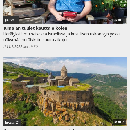
min
Jakso: 1
30
Jumalan tuulet kautta aikojen
Herätyksiä muinaisessa Israelissa ja kristillisen uskon syntyessä,
näkymää herätyksiin kautta aikojen.
ti 11.1.2022 klo 19.30
min
Jakso: 21
30