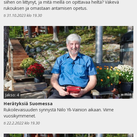
siihen on liittynyt, ja mitä meillä on opittavaa heiltä? Väkevä
rukouksen ja omastaan antamisen opetus.
ti 31.10.2023 klo 19.30
min
Jakso: 4
30
Herätyksiä Suomessa
Rukoilevaisuuden synnystä Niilo Yli-Vainion aikaan. Viime
vuosikymmenet.
ti 22.2.2022 klo 19.30