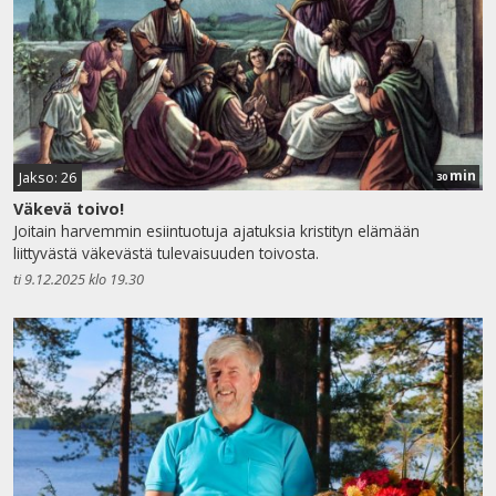
min
Jakso: 26
30
Väkevä toivo!
Joitain harvemmin esiintuotuja ajatuksia kristityn elämään
liittyvästä väkevästä tulevaisuuden toivosta.
ti 9.12.2025 klo 19.30