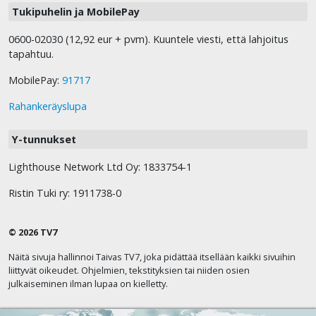
Tukipuhelin ja MobilePay
0600-02030 (12,92 eur + pvm). Kuuntele viesti, että lahjoitus
tapahtuu.
MobilePay:
91717
Rahankeräyslupa
Y-tunnukset
Lighthouse Network Ltd Oy: 1833754-1
Ristin Tuki ry: 1911738-0
© 2026 TV7
Näitä sivuja hallinnoi Taivas TV7, joka pidättää itsellään kaikki sivuihin
liittyvät oikeudet. Ohjelmien, tekstityksien tai niiden osien
julkaiseminen ilman lupaa on kielletty.