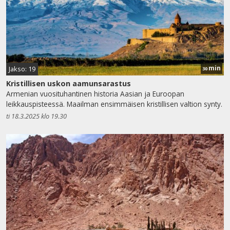
min
Jakso: 19
30
Kristillisen uskon aamunsarastus
Armenian vuosituhantinen historia Aasian ja Euroopan
leikkauspisteessä. Maailman ensimmäisen kristillisen valtion synty.
ti 18.3.2025 klo 19.30