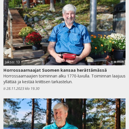
min
Jakso: 13
30
Horrossaarnaajat Suomen kansaa herättämässä
Horrossaarnaajien toiminnan alku 1770-luvulla. Toiminnan laajuus
yllättää ja kestää kriittisen tarkastelun.
ti 28.11.2023 klo 19.30