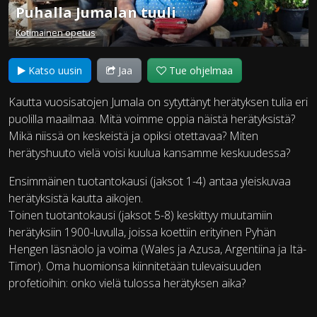
Puhalla Jumalan tuuli
Kotimainen opetus
Katso uusin
Jaa
Tue ohjelmaa
Kautta vuosisatojen Jumala on sytyttänyt herätyksen tulia eri
puolilla maailmaa. Mitä voimme oppia näistä herätyksistä?
Mikä niissä on keskeistä ja opiksi otettavaa? Miten
herätyshuuto vielä voisi kuulua kansamme keskuudessa?
Ensimmäinen tuotantokausi (jaksot 1-4) antaa yleiskuvaa
herätyksistä kautta aikojen.
Toinen tuotantokausi (jaksot 5-8) keskittyy muutamiin
herätyksiin 1900-luvulla, joissa koettiin erityinen Pyhän
Hengen läsnäolo ja voima (Wales ja Azusa, Argentiina ja Itä-
Timor). Oma huomionsa kiinnitetään tulevaisuuden
profetioihin: onko vielä tulossa herätyksen aika?