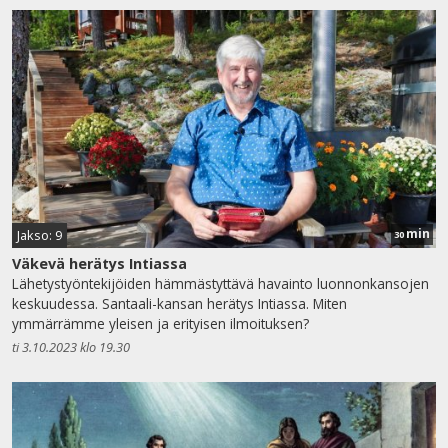
min
Jakso: 9
30
Väkevä herätys Intiassa
Lähetystyöntekijöiden hämmästyttävä havainto luonnonkansojen
keskuudessa. Santaali-kansan herätys Intiassa. Miten
ymmärrämme yleisen ja erityisen ilmoituksen?
ti 3.10.2023 klo 19.30