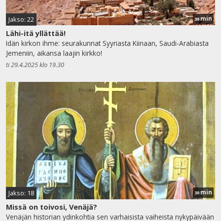
min
Jakso: 22
30
Lähi-itä yllättää!
Idän kirkon ihme: seurakunnat Syyriasta Kiinaan, Saudi-Arabiasta
Jemeniin, aikansa laajin kirkko!
ti 29.4.2025 klo 19.30
min
Jakso: 18
30
Missä on toivosi, Venäjä?
Venäjän historian ydinkohtia sen varhaisista vaiheista nykypäivään