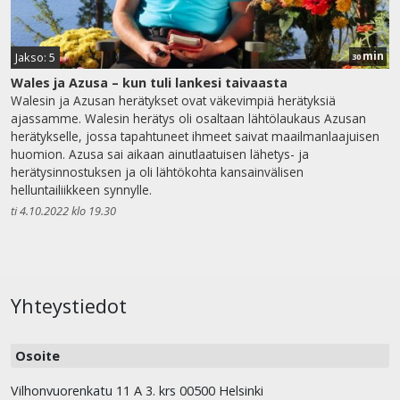
min
Jakso: 5
30
Wales ja Azusa – kun tuli lankesi taivaasta
Walesin ja Azusan herätykset ovat väkevimpiä herätyksiä
ajassamme. Walesin herätys oli osaltaan lähtölaukaus Azusan
herätykselle, jossa tapahtuneet ihmeet saivat maailmanlaajuisen
huomion. Azusa sai aikaan ainutlaatuisen lähetys- ja
herätysinnostuksen ja oli lähtökohta kansainvälisen
helluntailiikkeen synnylle.
ti 4.10.2022 klo 19.30
Yhteystiedot
Osoite
Vilhonvuorenkatu 11 A 3. krs 00500 Helsinki