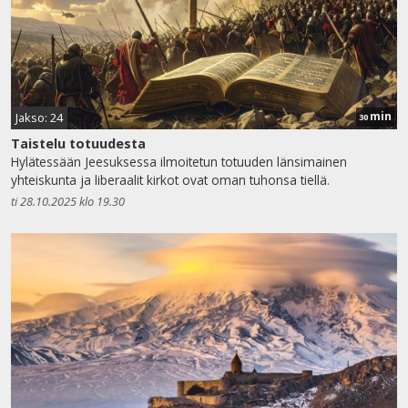
min
Jakso: 24
30
Taistelu totuudesta
Hylätessään Jeesuksessa ilmoitetun totuuden länsimainen
yhteiskunta ja liberaalit kirkot ovat oman tuhonsa tiellä.
ti 28.10.2025 klo 19.30