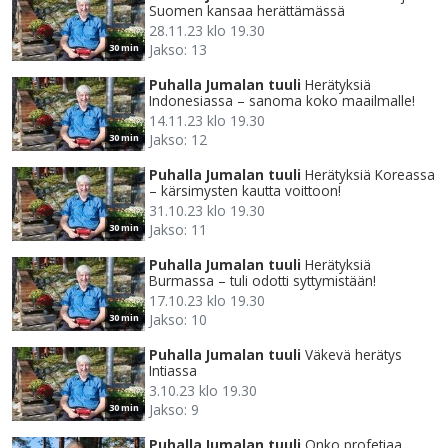
Suomen kansaa herättämässä
28.11.23 klo 19.30
Jakso: 13
30 min
Puhalla Jumalan tuuli
Herätyksiä
Indonesiassa – sanoma koko maailmalle!
14.11.23 klo 19.30
Jakso: 12
30 min
Puhalla Jumalan tuuli
Herätyksiä Koreassa
– kärsimysten kautta voittoon!
31.10.23 klo 19.30
Jakso: 11
30 min
Puhalla Jumalan tuuli
Herätyksiä
Burmassa – tuli odotti syttymistään!
17.10.23 klo 19.30
Jakso: 10
30 min
Puhalla Jumalan tuuli
Väkevä herätys
Intiassa
3.10.23 klo 19.30
Jakso: 9
30 min
Puhalla Jumalan tuuli
Onko profetiaa