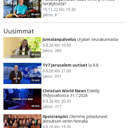
herätyksistä?
15.11.22 klo 19.30
Jakso: 8
30 min
Uusimmat
Jumalanpalvelus
Urjalan seurakunnasta
9.8.26 klo 10.00
Jakso: 286
45 min
TV7 Jerusalem uutiset
la 8.8.
8.8.26 klo 21.00
Jakso: 931
15 min
Christian World News
Esitetty
Yhdysvalloissa 31.7.2026
8.8.26 klo 20.30
Jakso: 717
30 min
Ilpoistenpiiri
Olemme pelastuneet
Jeesuksen veren hinnalla
8.8.26 klo 19.30