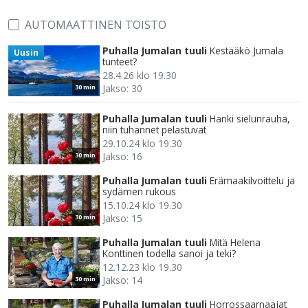
AUTOMAATTINEN TOISTO
Puhalla Jumalan tuuli
Kestääkö Jumala
Uusin
tunteet?
28.4.26 klo 19.30
Jakso: 30
30 min
Puhalla Jumalan tuuli
Hanki sielunrauha,
niin tuhannet pelastuvat
29.10.24 klo 19.30
Jakso: 16
30 min
Puhalla Jumalan tuuli
Erämaakilvoittelu ja
sydämen rukous
15.10.24 klo 19.30
Jakso: 15
30 min
Puhalla Jumalan tuuli
Mitä Helena
Konttinen todella sanoi ja teki?
12.12.23 klo 19.30
Jakso: 14
30 min
Puhalla Jumalan tuuli
Horrossaarnaajat