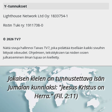
Y-tunnukset
Lighthouse Network Ltd Oy: 1833754-1
Ristin Tuki ry: 1911738-0
© 2026 TV7
Näitä sivuja hallinnoi Taivas TV7, joka pidättää itsellään kaikki sivuihin
liittyvät oikeudet. Ohjelmien, tekstityksien tai niiden osien
julkaiseminen ilman lupaa on kielletty.
Jokaisen kielen on tunnustettava Isän
Jumalan kunniaksi: "Jeesus Kristus on
Herra." (Fil. 2:11)