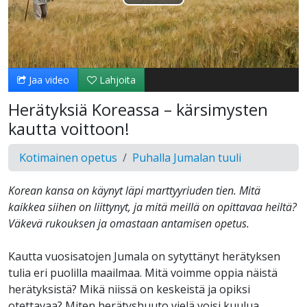
Toista
Video
Jaa video
Lahjoita
Herätyksiä Koreassa – kärsimysten
kautta voittoon!
Kotimainen opetus
Puhalla Jumalan tuuli
Korean kansa on käynyt läpi marttyyriuden tien. Mitä
kaikkea siihen on liittynyt, ja mitä meillä on opittavaa heiltä?
Väkevä rukouksen ja omastaan antamisen opetus.
Kautta vuosisatojen Jumala on sytyttänyt herätyksen
tulia eri puolilla maailmaa. Mitä voimme oppia näistä
herätyksistä? Mikä niissä on keskeistä ja opiksi
otettavaa? Miten herätyshuuto vielä voisi kuulua