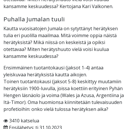
kansamme keskuudessa? Kertojana Kari Valkonen.
Puhalla Jumalan tuuli
Kautta vuosisatojen Jumala on sytyttänyt herätyksen
tulia eri puolilla maailmaa. Mitä voimme oppia näistä
herätyksistä? Mikä niissä on keskeistä ja opiksi
otettavaa? Miten herätyshuuto vielä voisi kuulua
kansamme keskuudessa?
Ensimmäinen tuotantokausi (jaksot 1-4) antaa
yleiskuvaa herätyksistä kautta aikojen.
Toinen tuotantokausi (jaksot 5-8) keskittyy muutamiin
herätyksiin 1900-luvulla, joissa koettiin erityinen Pyhän
Hengen läsnäolo ja voima (Wales ja Azusa, Argentiina ja
Itä-Timor). Oma huomionsa kiinnitetään tulevaisuuden
profetioihin: onko vielä tulossa herätyksen aika?
3410 katselua
Ensilähetys: ti 31.10.2023