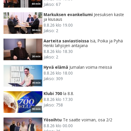
Jakso: 67
60 min
Markuksen evankeliumi
Jeesuksen kaste
ja kiusaus
8.8.26 klo 19.00
Jakso: 2
30 min
Aarteita saviastioissa
Isä, Poika ja Pyhä
Henki lahjojen antajana
8.8.26 klo 18.30
Jakso: 2
30 min
Hyvä elämä
Jumalan voima meissä
8.8.26 klo 18.00
Jakso: 309
30 min
Klubi 700
la 8.8.
8.8.26 klo 17.30
Jakso: 758
30 min
Yösoihtu
Te saatte voiman, osa 2/2
8.8.26 klo 00.00