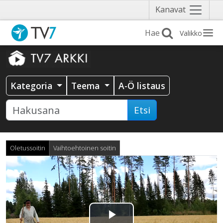
Näytä
Kanavat
valikko
Valikko
Kategoria
Teema
A-Ö listaus
Etsi
Oletussoitin
Vaihtoehtoinen soitin