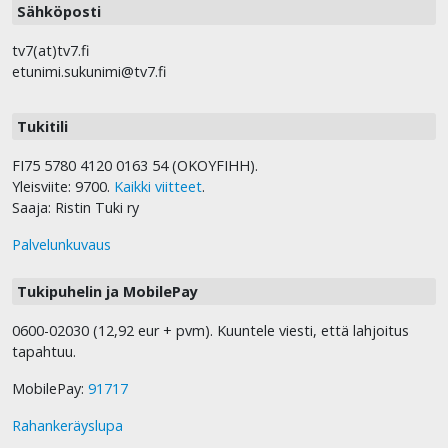
Sähköposti
tv7(at)tv7.fi
etunimi.sukunimi@tv7.fi
Tukitili
FI75 5780 4120 0163 54 (OKOYFIHH).
Yleisviite: 9700.
Kaikki viitteet
.
Saaja: Ristin Tuki ry
Palvelunkuvaus
Tukipuhelin ja MobilePay
0600-02030 (12,92 eur + pvm). Kuuntele viesti, että lahjoitus
tapahtuu.
MobilePay:
91717
Rahankeräyslupa