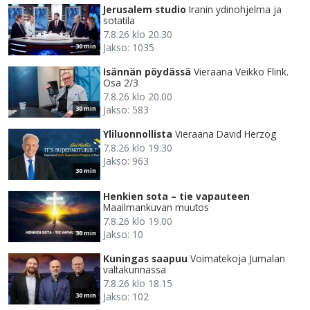
Jerusalem studio
Iranin ydinohjelma ja
sotatila
7.8.26 klo 20.30
Jakso: 1035
30 min
Isännän pöydässä
Vieraana Veikko Flink.
Osa 2/3
7.8.26 klo 20.00
Jakso: 583
30 min
Yliluonnollista
Vieraana David Herzog
7.8.26 klo 19.30
Jakso: 963
30 min
Henkien sota – tie vapauteen
Maailmankuvan muutos
7.8.26 klo 19.00
Jakso: 10
30 min
Kuningas saapuu
Voimatekoja Jumalan
valtakunnassa
7.8.26 klo 18.15
Jakso: 102
30 min