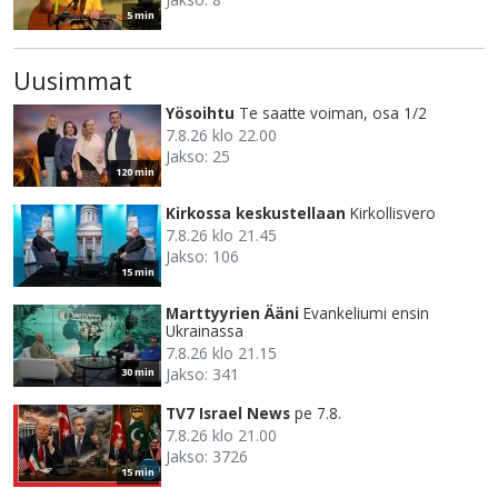
5 min
Uusimmat
Yösoihtu
Te saatte voiman, osa 1/2
7.8.26 klo 22.00
Jakso: 25
120 min
Kirkossa keskustellaan
Kirkollisvero
7.8.26 klo 21.45
Jakso: 106
15 min
Marttyyrien Ääni
Evankeliumi ensin
Ukrainassa
7.8.26 klo 21.15
Jakso: 341
30 min
TV7 Israel News
pe 7.8.
7.8.26 klo 21.00
Jakso: 3726
15 min