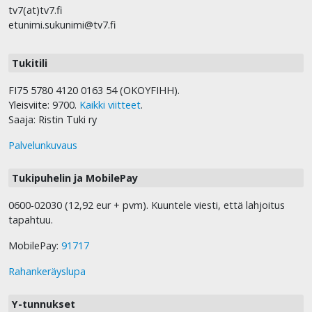
tv7(at)tv7.fi
etunimi.sukunimi@tv7.fi
Tukitili
FI75 5780 4120 0163 54 (OKOYFIHH).
Yleisviite: 9700.
Kaikki viitteet
.
Saaja: Ristin Tuki ry
Palvelunkuvaus
Tukipuhelin ja MobilePay
0600-02030 (12,92 eur + pvm). Kuuntele viesti, että lahjoitus
tapahtuu.
MobilePay:
91717
Rahankeräyslupa
Y-tunnukset