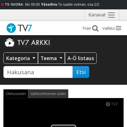
TV-SUORA:
klo 00.00
Yösoihtu
Te saatte voiman, osa 2/2
Näytä
Kanavat
valikko
Valikko
Kategoria
Teema
A-Ö listaus
Etsi
Oletussoitin
Vaihtoehtoinen soitin