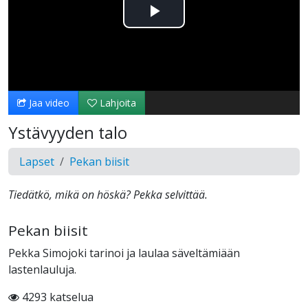
Toista
Video
Jaa video
Lahjoita
Ystävyyden talo
Lapset
Pekan biisit
Tiedätkö, mikä on höskä? Pekka selvittää.
Pekan biisit
Pekka Simojoki tarinoi ja laulaa säveltämiään
lastenlauluja.
4293 katselua