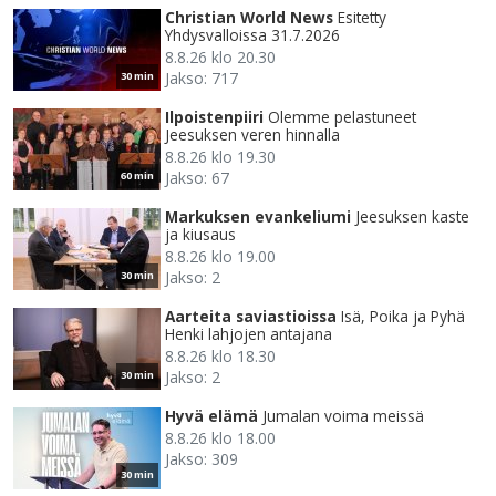
Christian World News
Esitetty
Yhdysvalloissa 31.7.2026
8.8.26 klo 20.30
Jakso: 717
30 min
Ilpoistenpiiri
Olemme pelastuneet
Jeesuksen veren hinnalla
8.8.26 klo 19.30
Jakso: 67
60 min
Markuksen evankeliumi
Jeesuksen kaste
ja kiusaus
8.8.26 klo 19.00
Jakso: 2
30 min
Aarteita saviastioissa
Isä, Poika ja Pyhä
Henki lahjojen antajana
8.8.26 klo 18.30
Jakso: 2
30 min
Hyvä elämä
Jumalan voima meissä
8.8.26 klo 18.00
Jakso: 309
30 min