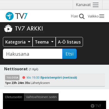
Näytä
Kanavat
valikko
Valikko
Kategoria
Teema
A-Ö listaus
Etsi
Nettisuorat
(1 Kpl)
klo 19.00
Ilpoistenpiiri (netissä)
TULOSSA
1pv 23h 24m 34s
Lähetykseen
Oletussoitin
Vaihtoehtoinen soitin