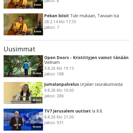
Jakso: 8
5 min
Pekan biisit
Tule mukaan, Taivaan Isä
28.2.14 klo 17.55
Jakso: 7
5 min
Uusimmat
Open Doors - Kristittyjen vainot tänään
Vietnam
9.8.26 klo 19.15
Jakso: 188
15 min
Jumalanpalvelus
Urjalan seurakunnasta
9.8.26 klo 10.00
Jakso: 286
45 min
TV7 Jerusalem uutiset
la 8.8.
8.8.26 klo 21.00
Jakso: 931
15 min