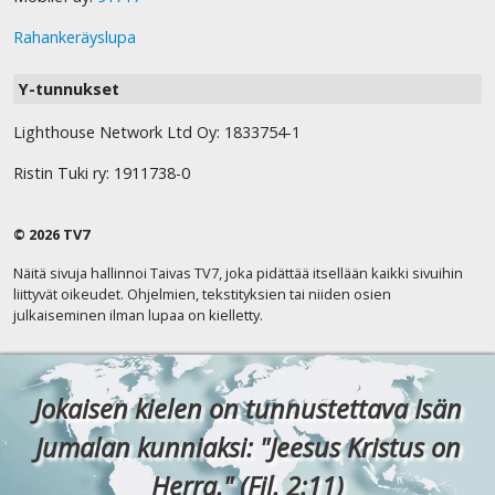
Rahankeräyslupa
Y-tunnukset
Lighthouse Network Ltd Oy: 1833754-1
Ristin Tuki ry: 1911738-0
© 2026 TV7
Näitä sivuja hallinnoi Taivas TV7, joka pidättää itsellään kaikki sivuihin
liittyvät oikeudet. Ohjelmien, tekstityksien tai niiden osien
julkaiseminen ilman lupaa on kielletty.
Jokaisen kielen on tunnustettava Isän
Jumalan kunniaksi: "Jeesus Kristus on
Herra." (Fil. 2:11)