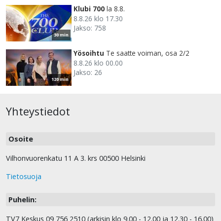
Klubi 700
la 8.8.
8.8.26 klo 17.30
Jakso: 758
30 min
Yösoihtu
Te saatte voiman, osa 2/2
8.8.26 klo 00.00
Jakso: 26
120 min
Yhteystiedot
Osoite
Vilhonvuorenkatu 11 A 3. krs 00500 Helsinki
Tietosuoja
Puhelin:
TV7 Keskus 09 756 2510 (arkisin klo 9.00 - 12.00 ja 12.30 - 16.00)