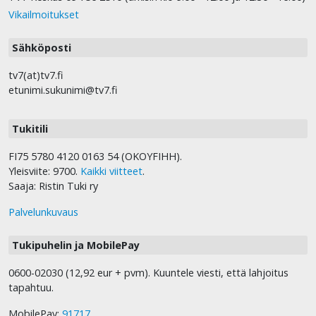
Vikailmoitukset
Sähköposti
tv7(at)tv7.fi
etunimi.sukunimi@tv7.fi
Tukitili
FI75 5780 4120 0163 54 (OKOYFIHH).
Yleisviite: 9700.
Kaikki viitteet
.
Saaja: Ristin Tuki ry
Palvelunkuvaus
Tukipuhelin ja MobilePay
0600-02030 (12,92 eur + pvm). Kuuntele viesti, että lahjoitus
tapahtuu.
MobilePay:
91717