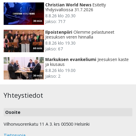
Christian World News
Esitetty
Yhdysvalloissa 31.7.2026
8.8.26 klo 20.30
Jakso: 717
30 min
Ilpoistenpiiri
Olemme pelastuneet
Jeesuksen veren hinnalla
8.8.26 klo 19.30
Jakso: 67
60 min
Markuksen evankeliumi
Jeesuksen kaste
ja kiusaus
8.8.26 klo 19.00
Jakso: 2
30 min
Yhteystiedot
Osoite
Vilhonvuorenkatu 11 A 3. krs 00500 Helsinki
Tietosuoja