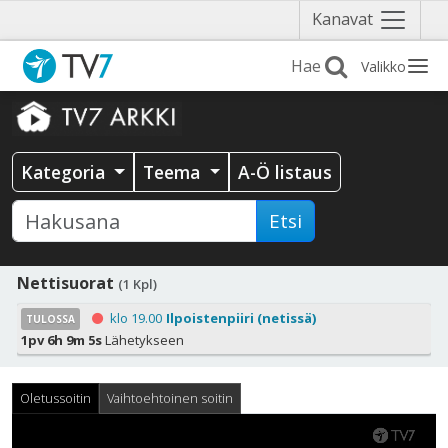
Näytä
Kanavat
valikko
Valikko
Kategoria
Teema
A-Ö listaus
Etsi
Nettisuorat
(1 Kpl)
klo 19.00
Ilpoistenpiiri (netissä)
TULOSSA
1pv 6h 9m 5s
Lähetykseen
Oletussoitin
Vaihtoehtoinen soitin