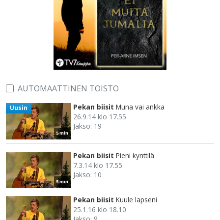
AUTOMAATTINEN TOISTO
Pekan biisit
Muna vai ankka
Uusin
26.9.14 klo 17.55
Jakso: 19
5 min
Pekan biisit
Pieni kynttilä
7.3.14 klo 17.55
Jakso: 10
5 min
Pekan biisit
Kuule lapseni
25.1.16 klo 18.10
Jakso: 9