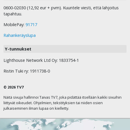
0600-02030 (12,92 eur + pvm). Kuuntele viesti, että lahjoitus
tapahtuu.
MobilePay:
91717
Rahankeräyslupa
Y-tunnukset
Lighthouse Network Ltd Oy: 1833754-1
Ristin Tuki ry: 1911738-0
© 2026 TV7
Näitä sivuja hallinnoi Taivas TV7, joka pidättää itsellään kaikki sivuihin
liittyvät oikeudet. Ohjelmien, tekstityksien tai niiden osien
julkaiseminen ilman lupaa on kielletty.