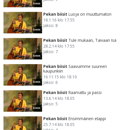
5 min
Pekan biisit
Luoja on muuttumaton
18.1.16 klo 17.55
Jakso: 8
5 min
Pekan biisit
Tule mukaan, Taivaan Isä
28.2.14 klo 17.55
Jakso: 7
5 min
Pekan biisit
Saavuimme suureen
kaupunkiin
16.11.15 klo 18.10
Jakso: 6
5 min
Pekan biisit
Raamattu ja passi
13.6.14 klo 18.05
Jakso: 5
5 min
Pekan biisit
Ensimmäinen etappi
25.7.14 klo 18.05
Jakso: 4