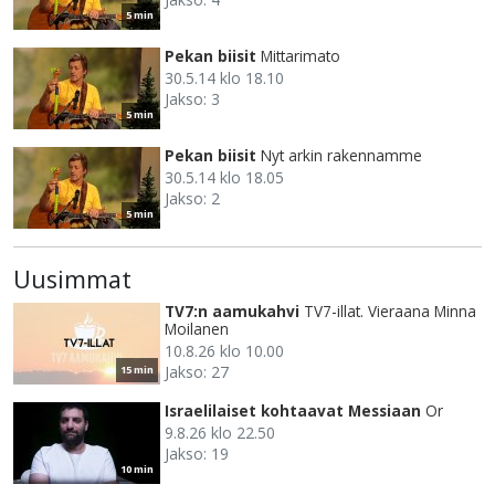
5 min
Pekan biisit
Mittarimato
30.5.14 klo 18.10
Jakso: 3
5 min
Pekan biisit
Nyt arkin rakennamme
30.5.14 klo 18.05
Jakso: 2
5 min
Uusimmat
TV7:n aamukahvi
TV7-illat. Vieraana Minna
Moilanen
10.8.26 klo 10.00
Jakso: 27
15 min
Israelilaiset kohtaavat Messiaan
Or
9.8.26 klo 22.50
Jakso: 19
10 min