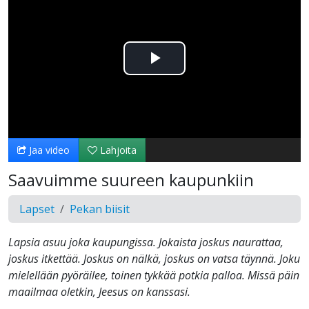
Toista
Video
Jaa video
Lahjoita
Saavuimme suureen kaupunkiin
Lapset
Pekan biisit
Lapsia asuu joka kaupungissa. Jokaista joskus naurattaa,
joskus itkettää. Joskus on nälkä, joskus on vatsa täynnä. Joku
mielellään pyöräilee, toinen tykkää potkia palloa. Missä päin
maailmaa oletkin, Jeesus on kanssasi.