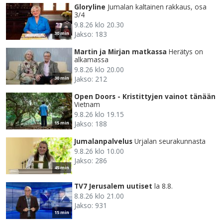
Gloryline
Jumalan kaltainen rakkaus, osa
3/4
9.8.26 klo 20.30
Jakso: 183
30 min
Martin ja Mirjan matkassa
Herätys on
alkamassa
9.8.26 klo 20.00
Jakso: 212
30 min
Open Doors - Kristittyjen vainot tänään
Vietnam
9.8.26 klo 19.15
Jakso: 188
15 min
Jumalanpalvelus
Urjalan seurakunnasta
9.8.26 klo 10.00
Jakso: 286
45 min
TV7 Jerusalem uutiset
la 8.8.
8.8.26 klo 21.00
Jakso: 931
15 min