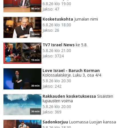
6.8.26 klo 19.00
Jakso: 47
90 min
Kosketuskohta
Jumalan nimi
6.8.26 klo 18.00
Jakso: 26
30 min
TV7 Israel News
ke 5.8.
5.8.26 klo 21.00
Jakso: 3724
15 min
Love Israel - Baruch Korman
Kolossalaiskirje. Luku 3, osa 4/4
5.8.26 klo 20.30
Jakso: 242
30 min
Rakkauden kosketuksessa
Sisäisten
lupausten voima
5.8.26 klo 20.00
Jakso: 369
30 min
Sadonkorjuu
Luomassa Luojan kanssa
5.8.26 klo 18.30