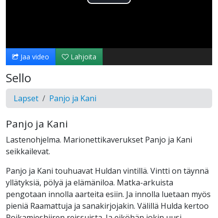
Toista
Video
Jaa video
Lahjoita
Sello
Lapset
Panjo ja Kani
Panjo ja Kani
Lastenohjelma. Marionettikaverukset Panjo ja Kani
seikkailevat.
Panjo ja Kani touhuavat Huldan vintillä. Vintti on täynnä
yllätyksiä, pölyä ja elämäniloa. Matka-arkuista
pengotaan innolla aarteita esiin. Ja innolla luetaan myös
pieniä Raamattuja ja sanakirjojakin. Välillä Hulda kertoo
Poikamieshiiren reissuista. Ja eiköhän jokin uusi