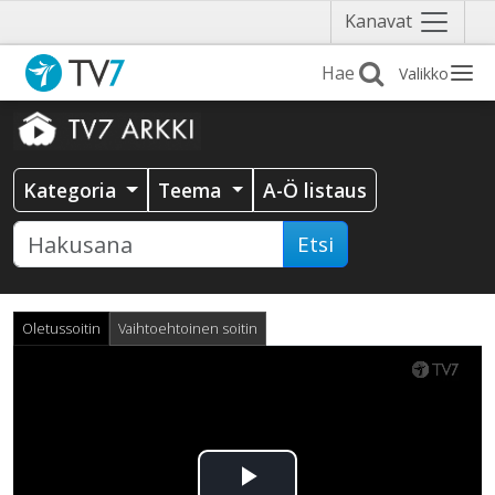
Näytä
Kanavat
valikko
Valikko
Kategoria
Teema
A-Ö listaus
Etsi
Oletussoitin
Vaihtoehtoinen soitin