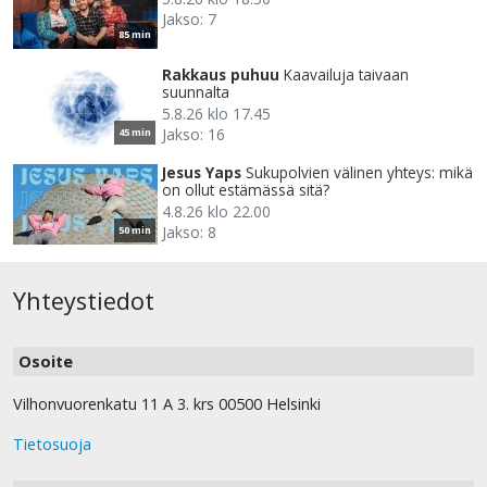
Jakso: 7
85 min
Rakkaus puhuu
Kaavailuja taivaan
suunnalta
5.8.26 klo 17.45
Jakso: 16
45 min
Jesus Yaps
Sukupolvien välinen yhteys: mikä
on ollut estämässä sitä?
4.8.26 klo 22.00
Jakso: 8
50 min
Yhteystiedot
Osoite
Vilhonvuorenkatu 11 A 3. krs 00500 Helsinki
Tietosuoja