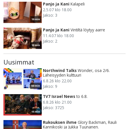
Panjo ja Kani
Kalapeli
2.5.07 klo 18.00
Jakso: 3
10 min
Panjo ja Kani
Vintiltä löytyy aarre
11.4.07 klo 18.00
Jakso: 2
10 min
Uusimmat
Northwind Talks
Wonder, osa 2/6.
Läheisyyden kulttuuri
6.8.26 klo 22.00
Jakso: 9
60 min
TV7 Israel News
to 6.8.
6.8.26 klo 21.00
Jakso: 3725
15 min
Rukouksen ihme
Glory Backman, Rauli
Kannikoski ja Jukka Tuunanen.