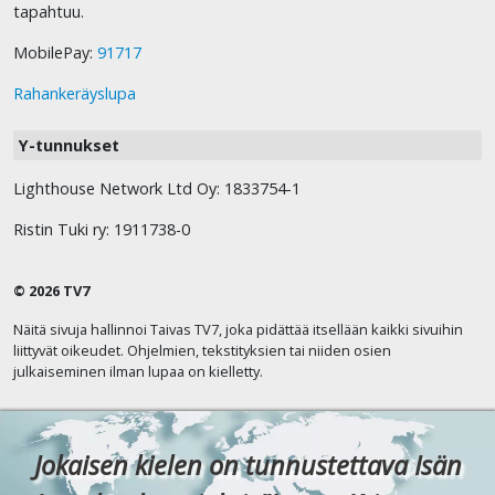
tapahtuu.
MobilePay:
91717
Rahankeräyslupa
Y-tunnukset
Lighthouse Network Ltd Oy: 1833754-1
Ristin Tuki ry: 1911738-0
© 2026 TV7
Näitä sivuja hallinnoi Taivas TV7, joka pidättää itsellään kaikki sivuihin
liittyvät oikeudet. Ohjelmien, tekstityksien tai niiden osien
julkaiseminen ilman lupaa on kielletty.
Jokaisen kielen on tunnustettava Isän