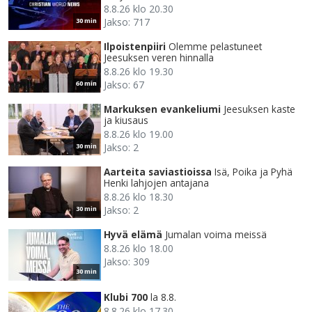
8.8.26 klo 20.30
Jakso: 717
30 min
Ilpoistenpiiri
Olemme pelastuneet
Jeesuksen veren hinnalla
8.8.26 klo 19.30
Jakso: 67
60 min
Markuksen evankeliumi
Jeesuksen kaste
ja kiusaus
8.8.26 klo 19.00
Jakso: 2
30 min
Aarteita saviastioissa
Isä, Poika ja Pyhä
Henki lahjojen antajana
8.8.26 klo 18.30
Jakso: 2
30 min
Hyvä elämä
Jumalan voima meissä
8.8.26 klo 18.00
Jakso: 309
30 min
Klubi 700
la 8.8.
8.8.26 klo 17.30