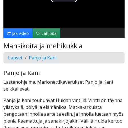
Toista
Video
Jaa video
Lahjoita
Mansikoita ja mehikukkia
Lapset
Panjo ja Kani
Panjo ja Kani
Lastenohjelma. Marionettikaverukset Panjo ja Kani
seikkailevat.
Panjo ja Kani touhuavat Huldan vintillä. Vintti on täynnä
yllätyksiä, pölyä ja elämäniloa. Matka-arkuista
pengotaan innolla aarteita esiin. Ja innolla luetaan myös
pieniä Raamattuja ja sanakirjojakin. Välillä Hulda kertoo
Poikamieshiiren reissuista. Ja eiköhän jokin uusi