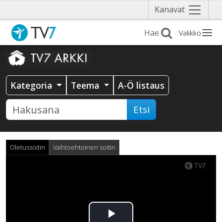
Näytä
Kanavat
valikko
Valikko
Kategoria
Teema
A-Ö listaus
Etsi
Oletussoitin
Vaihtoehtoinen soitin