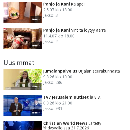
Panjo ja Kani
Kalapeli
2.5.07 klo 18.00
Jakso: 3
10 min
Panjo ja Kani
Vintiltä löytyy aarre
11.4.07 klo 18.00
Jakso: 2
10 min
Uusimmat
Jumalanpalvelus
Urjalan seurakunnasta
9.8.26 klo 10.00
Jakso: 286
45 min
TV7 Jerusalem uutiset
la 8.8.
8.8.26 klo 21.00
Jakso: 931
15 min
Christian World News
Esitetty
Yhdysvalloissa 31.7.2026