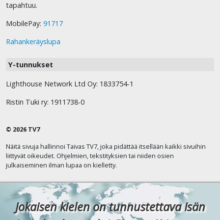
tapahtuu.
MobilePay:
91717
Rahankeräyslupa
Y-tunnukset
Lighthouse Network Ltd Oy: 1833754-1
Ristin Tuki ry: 1911738-0
© 2026 TV7
Näitä sivuja hallinnoi Taivas TV7, joka pidättää itsellään kaikki sivuihin
liittyvät oikeudet. Ohjelmien, tekstityksien tai niiden osien
julkaiseminen ilman lupaa on kielletty.
Jokaisen kielen on tunnustettava Isän