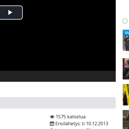
Toista
Video
U
1575 katselua
Ensilähetys: ti 10.12.2013