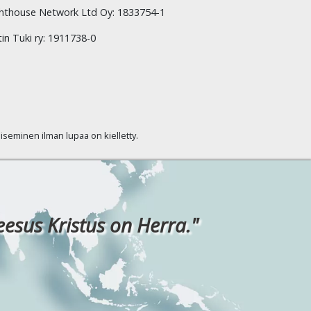
hthouse Network Ltd Oy: 1833754-1
tin Tuki ry: 1911738-0
kaiseminen ilman lupaa on kielletty.
eesus Kristus on Herra."