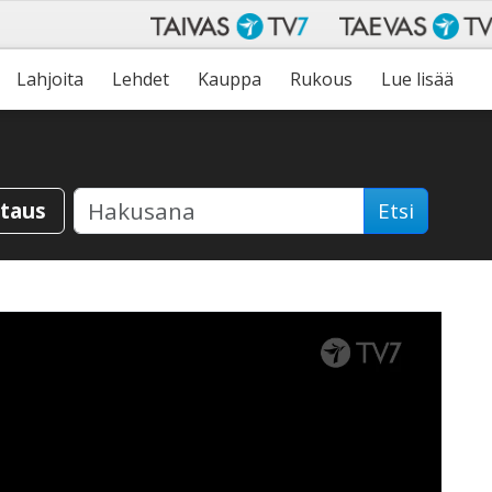
Lahjoita
Lehdet
Kauppa
Rukous
Lue lisää
staus
Etsi