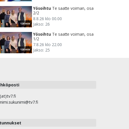
Yösoihtu
Te saatte voiman, osa
2/2
8.8.26 klo 00.00
Jakso: 26
120 min
Yösoihtu
Te saatte voiman, osa
1/2
7.8.26 klo 22.00
Jakso: 25
120 min
hköposti
(at)tv7.fi
nimi.sukunimi@tv7.fi
tunnukset