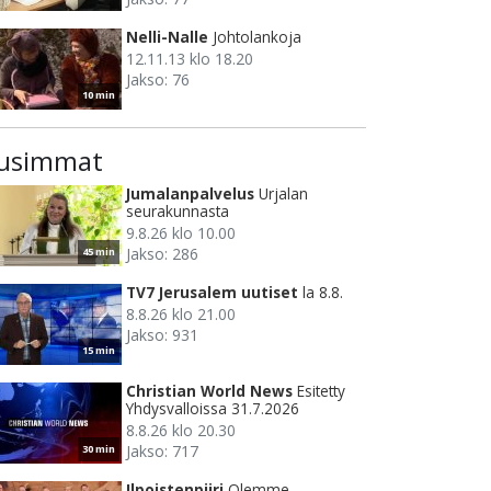
Nelli-Nalle
Johtolankoja
12.11.13 klo 18.20
Jakso: 76
10 min
usimmat
Jumalanpalvelus
Urjalan
seurakunnasta
9.8.26 klo 10.00
Jakso: 286
45 min
TV7 Jerusalem uutiset
la 8.8.
8.8.26 klo 21.00
Jakso: 931
15 min
Christian World News
Esitetty
Yhdysvalloissa 31.7.2026
8.8.26 klo 20.30
Jakso: 717
30 min
Ilpoistenpiiri
Olemme