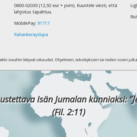
0600-02030 (12,92 eur + pvm). Kuuntele viesti, että
Lig
lahjoitus tapahtuu.
Ris
MobilePay:
91717
Rahankeräyslupa
kaikki sivuihin liittyvät oikeudet. Ohjelmien, tekstityksien tai niiden osien jul
ustettava Isän Jumalan kunniaksi: "J
(Fil. 2:11)