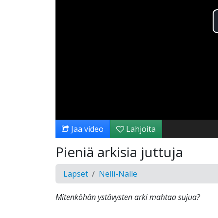
Jaa video
Lahjoita
Pieniä arkisia juttuja
Lapset
Nelli-Nalle
Mitenköhän ystävysten arki mahtaa sujua?