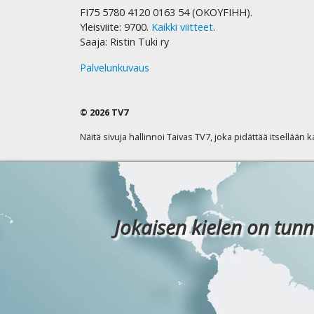
FI75 5780 4120 0163 54 (OKOYFIHH).
Yleisviite: 9700.
Kaikki viitteet
.
Saaja: Ristin Tuki ry
Palvelunkuvaus
© 2026 TV7
Näitä sivuja hallinnoi Taivas TV7, joka pidättää itsellään 
Jokaisen kielen on tunn