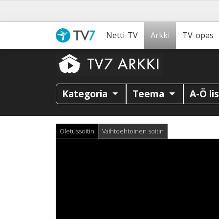
Netti-TV
Arkki
TV-opas
Kategoria
Teema
A-Ö li
Oletussoitin
Vaihtoehtoinen soitin