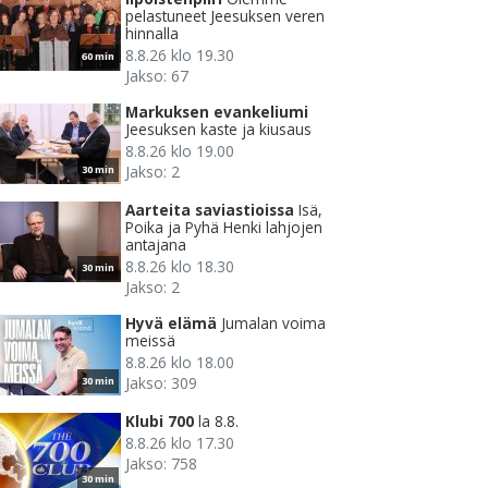
pelastuneet Jeesuksen veren
hinnalla
8.8.26 klo 19.30
60 min
Jakso: 67
Markuksen evankeliumi
Jeesuksen kaste ja kiusaus
8.8.26 klo 19.00
Jakso: 2
30 min
Aarteita saviastioissa
Isä,
Poika ja Pyhä Henki lahjojen
antajana
8.8.26 klo 18.30
30 min
Jakso: 2
Hyvä elämä
Jumalan voima
meissä
8.8.26 klo 18.00
Jakso: 309
30 min
Klubi 700
la 8.8.
8.8.26 klo 17.30
Jakso: 758
30 min