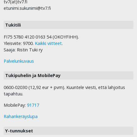
tv7(at)tv7.fi
etunimi.sukunimi@tv7.fi
Tukitili
FI75 5780 4120 0163 54 (OKOYFIHH).
Yleisviite: 9700.
Kaikki viitteet
.
Saaja: Ristin Tuki ry
Palvelunkuvaus
Tukipuhelin ja MobilePay
0600-02030 (12,92 eur + pvm). Kuuntele viesti, että lahjoitus
tapahtuu.
MobilePay:
91717
Rahankeräyslupa
Y-tunnukset