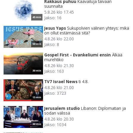
Rakkaus puhuu
Kaavailuja taivaan
suunnalta
5.8.26 klo 17.45
Jakso: 16
45 min
Jesus Yaps
Sukupolvien välinen yhteys: mikä
on ollut estämässä sitä?
4.8.26 klo 22.00
Jakso: 8
50 min
Gospel First - Evankeliumi ensin
Älkää
murehtiko
4.8.26 klo 21.30
Jakso: 163
30 min
TV7 Israel News
ti 4.8.
4.8.26 klo 21.00
Jakso: 3723
15 min
Jerusalem studio
Libanon: Diplomatian ja
sodan välissä
4.8.26 klo 20.30
Jakso: 1034
30 min