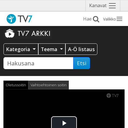
Näytä
Kanavat
valikko
Valikko
Kategoria
Teema
A-Ö listaus
Etsi
Oletussoitin
Vaihtoehtoinen soitin