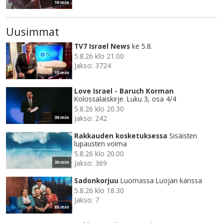
10 min
Uusimmat
TV7 Israel News
ke 5.8.
5.8.26 klo 21.00
Jakso: 3724
15 min
Love Israel - Baruch Korman
Kolossalaiskirje. Luku 3, osa 4/4
5.8.26 klo 20.30
Jakso: 242
30 min
Rakkauden kosketuksessa
Sisäisten
lupausten voima
5.8.26 klo 20.00
Jakso: 369
30 min
Sadonkorjuu
Luomassa Luojan kanssa
5.8.26 klo 18.30
Jakso: 7
85 min