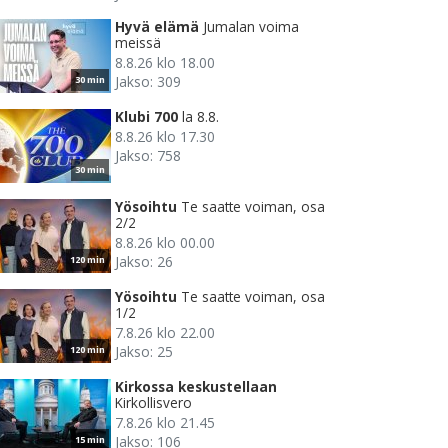
Hyvä elämä
Jumalan voima
meissä
8.8.26 klo 18.00
Jakso: 309
30 min
Klubi 700
la 8.8.
8.8.26 klo 17.30
Jakso: 758
30 min
Yösoihtu
Te saatte voiman, osa
2/2
8.8.26 klo 00.00
Jakso: 26
120 min
Yösoihtu
Te saatte voiman, osa
1/2
7.8.26 klo 22.00
Jakso: 25
120 min
Kirkossa keskustellaan
Kirkollisvero
7.8.26 klo 21.45
Jakso: 106
15 min