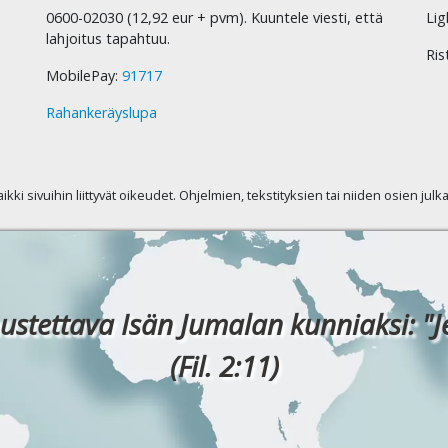
0600-02030 (12,92 eur + pvm). Kuuntele viesti, että
Lig
lahjoitus tapahtuu.
Ris
MobilePay:
91717
Rahankeräyslupa
kaikki sivuihin liittyvät oikeudet. Ohjelmien, tekstityksien tai niiden osien jul
ustettava Isän Jumalan kunniaksi: "J
(Fil. 2:11)