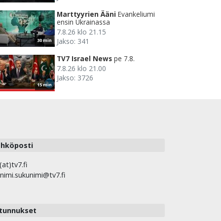
Marttyyrien Ääni
Evankeliumi
ensin Ukrainassa
7.8.26 klo 21.15
Jakso: 341
30 min
TV7 Israel News
pe 7.8.
7.8.26 klo 21.00
Jakso: 3726
15 min
hköposti
(at)tv7.fi
nimi.sukunimi@tv7.fi
tunnukset