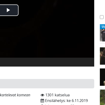
Toista
Video
U
 askartelevat komean
1301 katselua
Ensilähetys: ke 6.11.2019