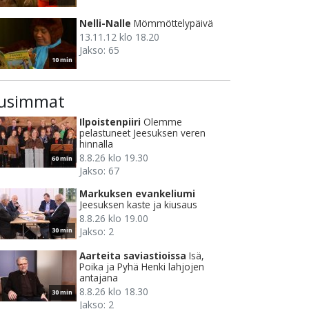
Nelli-Nalle
Mömmöttelypäivä
13.11.12 klo 18.20
Jakso: 65
10 min
usimmat
Ilpoistenpiiri
Olemme
pelastuneet Jeesuksen veren
hinnalla
8.8.26 klo 19.30
60 min
Jakso: 67
Markuksen evankeliumi
Jeesuksen kaste ja kiusaus
8.8.26 klo 19.00
Jakso: 2
30 min
Aarteita saviastioissa
Isä,
Poika ja Pyhä Henki lahjojen
antajana
8.8.26 klo 18.30
30 min
Jakso: 2