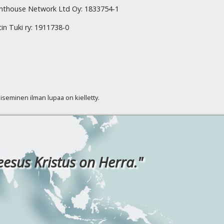
hthouse Network Ltd Oy: 1833754-1
tin Tuki ry: 1911738-0
kaiseminen ilman lupaa on kielletty.
eesus Kristus on Herra."