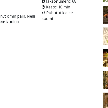
Jaksonumero: 68
Kesto: 10 min
Puhutut kielet:
nyt omin päin. Nelli
suomi
keen kuuluu