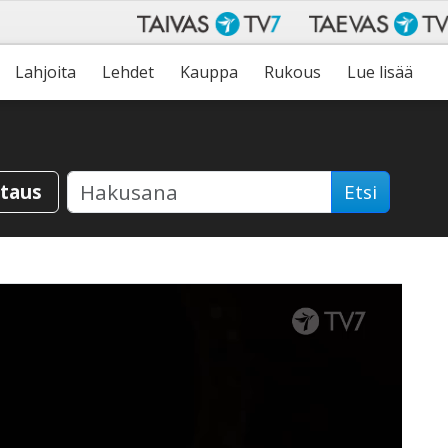
Lahjoita
Lehdet
Kauppa
Rukous
Lue lisää
staus
Etsi