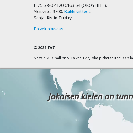
FI75 5780 4120 0163 54 (OKOYFIHH).
Yleisviite: 9700.
Kaikki viitteet
.
Saaja: Ristin Tuki ry
Palvelunkuvaus
© 2026 TV7
Näitä sivuja hallinnoi Taivas TV7, joka pidättää itsellään 
Jokaisen kielen on tunn