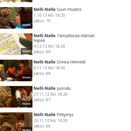
Nelli-Nalle
Suuri muutos
1.10.13 klo 18.20
Jakso: 70
10 min
Nelli-Nalle
Tärisyttävää elämän
leipää
4.12.12 klo 18.20
Jakso: 69
10 min
Nelli-Nalle
Onnea Hiirineiti!
6.11.19 klo 18.30
Jakso: 68
10 min
Nelli-Nalle
Juoruilu
27.11.12 klo 18.20
Jakso: 67
10 min
Nelli-Nalle
Pettymys
20.11.12 klo 18.20
Jakso: 66
10 min