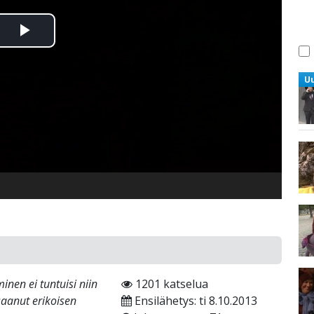
Toista
Video
U
eminen ei tuntuisi niin
1201 katselua
 saanut erikoisen
Ensilähetys: ti 8.10.2013