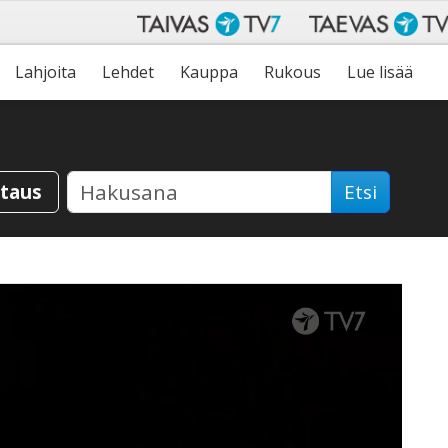
Lahjoita
Lehdet
Kauppa
Rukous
Lue lisää
staus
Etsi