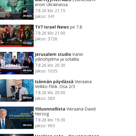
ensin Ukrainassa
7.8.26 klo 21.15
Jakso: 341
30 min
TV7 Israel News
pe 7.8.
7.8.26 klo 21.00
Jakso: 3726
15 min
Jerusalem studio
Iranin
ydinohjelma ja sotatila
7.8.26 klo 20.30
Jakso: 1035
30 min
Isännän pöydässä
Vieraana
Veikko Flink. Osa 2/3
7.8.26 klo 20.00
Jakso: 583
30 min
Yliluonnollista
Vieraana David
Herzog
7.8.26 klo 19.30
Jakso: 963
30 min