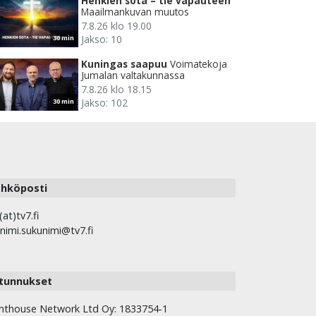
Henkien sota – tie vapauteen
Maailmankuvan muutos
7.8.26 klo 19.00
Jakso: 10
30 min
Kuningas saapuu
Voimatekoja
Jumalan valtakunnassa
7.8.26 klo 18.15
Jakso: 102
30 min
hköposti
(at)tv7.fi
nimi.sukunimi@tv7.fi
tunnukset
hthouse Network Ltd Oy: 1833754-1