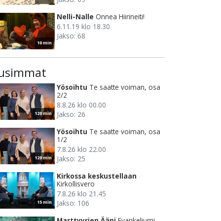
Nelli-Nalle
Onnea Hiirineiti!
6.11.19 klo 18.30
Jakso: 68
10 min
usimmat
Yösoihtu
Te saatte voiman, osa
2/2
8.8.26 klo 00.00
Jakso: 26
120 min
Yösoihtu
Te saatte voiman, osa
1/2
7.8.26 klo 22.00
Jakso: 25
120 min
Kirkossa keskustellaan
Kirkollisvero
7.8.26 klo 21.45
Jakso: 106
15 min
Marttyyrien Ääni
Evankeliumi