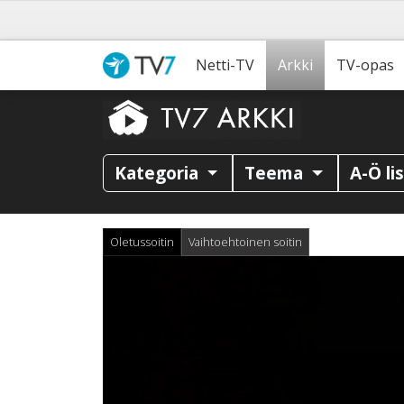
Netti-TV
Arkki
TV-opas
Kategoria
Teema
A-Ö li
Oletussoitin
Vaihtoehtoinen soitin