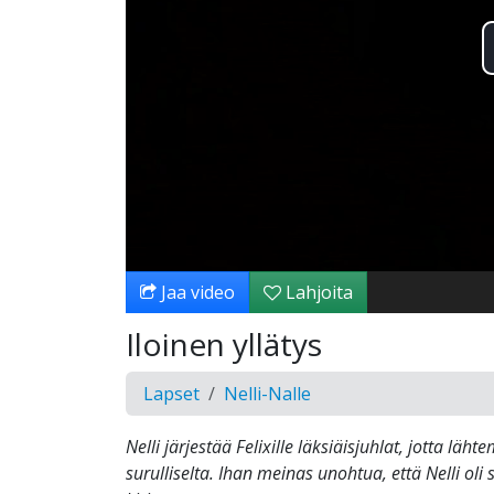
Jaa video
Lahjoita
Iloinen yllätys
Lapset
Nelli-Nalle
Nelli järjestää Felixille läksiäisjuhlat, jotta läht
surulliselta. Ihan meinas unohtua, että Nelli oli