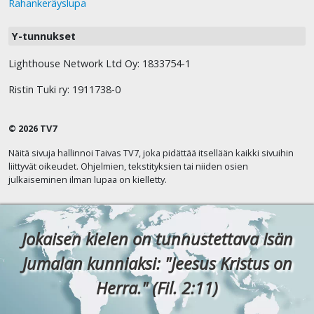
Rahankeräyslupa
Y-tunnukset
Lighthouse Network Ltd Oy: 1833754-1
Ristin Tuki ry: 1911738-0
© 2026 TV7
Näitä sivuja hallinnoi Taivas TV7, joka pidättää itsellään kaikki sivuihin
liittyvät oikeudet. Ohjelmien, tekstityksien tai niiden osien
julkaiseminen ilman lupaa on kielletty.
Jokaisen kielen on tunnustettava Isän
Jumalan kunniaksi: "Jeesus Kristus on
Herra." (Fil. 2:11)