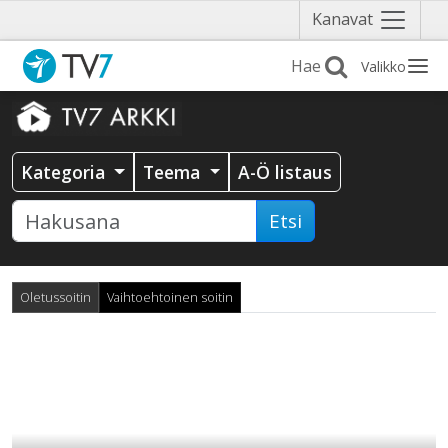
Näytä
Kanavat
valikko
Valikko
Kategoria
Teema
A-Ö listaus
Etsi
Oletussoitin
Vaihtoehtoinen soitin