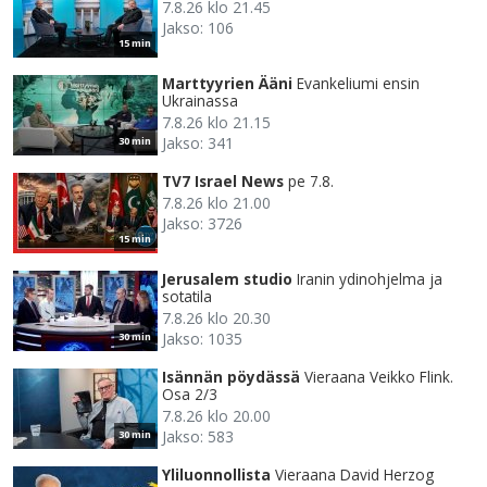
7.8.26 klo 21.45
Jakso: 106
15 min
Marttyyrien Ääni
Evankeliumi ensin
Ukrainassa
7.8.26 klo 21.15
Jakso: 341
30 min
TV7 Israel News
pe 7.8.
7.8.26 klo 21.00
Jakso: 3726
15 min
Jerusalem studio
Iranin ydinohjelma ja
sotatila
7.8.26 klo 20.30
Jakso: 1035
30 min
Isännän pöydässä
Vieraana Veikko Flink.
Osa 2/3
7.8.26 klo 20.00
Jakso: 583
30 min
Yliluonnollista
Vieraana David Herzog