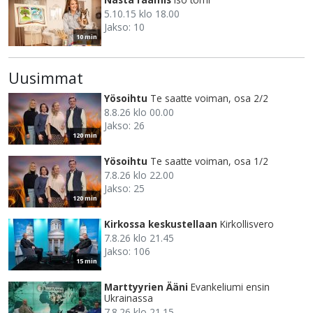
5.10.15 klo 18.00
Jakso: 10
10 min
Uusimmat
Yösoihtu
Te saatte voiman, osa 2/2
8.8.26 klo 00.00
Jakso: 26
120 min
Yösoihtu
Te saatte voiman, osa 1/2
7.8.26 klo 22.00
Jakso: 25
120 min
Kirkossa keskustellaan
Kirkollisvero
7.8.26 klo 21.45
Jakso: 106
15 min
Marttyyrien Ääni
Evankeliumi ensin
Ukrainassa
7.8.26 klo 21.15