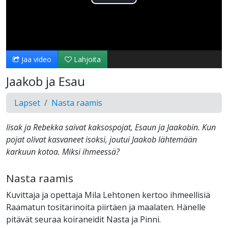
Toista
Video
Jaa video
Lahjoita
Jaakob ja Esau
Lapset
Nasta raamis
Iisak ja Rebekka saivat kaksospojat, Esaun ja Jaakobin. Kun
pojat olivat kasvaneet isoksi, joutui Jaakob lähtemään
karkuun kotoa. Miksi ihmeessä?
Nasta raamis
Kuvittaja ja opettaja Mila Lehtonen kertoo ihmeellisiä
Raamatun tositarinoita piirtäen ja maalaten. Hänelle
pitävät seuraa koiraneidit Nasta ja Pinni.