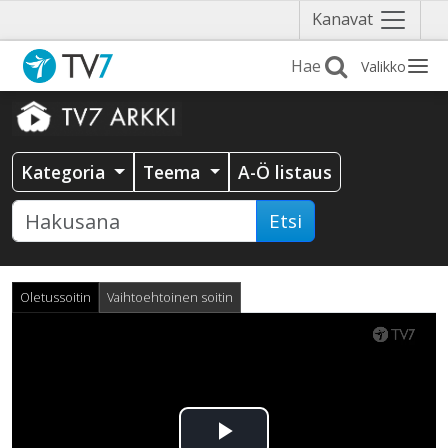
Näytä
Kanavat
valikko
Valikko
Kategoria
Teema
A-Ö listaus
Etsi
Oletussoitin
Vaihtoehtoinen soitin