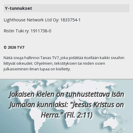
Y-tunnukset
Lighthouse Network Ltd Oy: 1833754-1
Ristin Tuki ry: 1911738-0
© 2026 TV7
Näitä sivuja hallinnoi Taivas TV7, joka pidättää itsellään kaikki sivuihin
liittyvät oikeudet. Ohjelmien, tekstityksien tai niiden osien
julkaiseminen ilman lupaa on kielletty.
Jokaisen kielen on tunnustettava Isän
Jumalan kunniaksi: "Jeesus Kristus on
Herra." (Fil. 2:11)