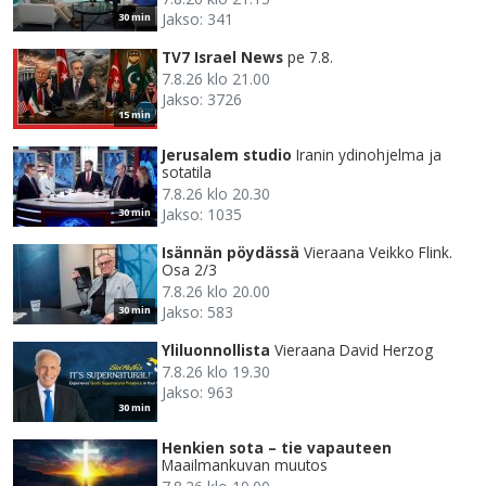
Jakso: 341
30 min
TV7 Israel News
pe 7.8.
7.8.26 klo 21.00
Jakso: 3726
15 min
Jerusalem studio
Iranin ydinohjelma ja
sotatila
7.8.26 klo 20.30
Jakso: 1035
30 min
Isännän pöydässä
Vieraana Veikko Flink.
Osa 2/3
7.8.26 klo 20.00
Jakso: 583
30 min
Yliluonnollista
Vieraana David Herzog
7.8.26 klo 19.30
Jakso: 963
30 min
Henkien sota – tie vapauteen
Maailmankuvan muutos