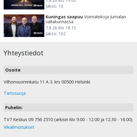
7.8.26 klo 19.00
Jakso: 10
30 min
Kuningas saapuu
Voimatekoja Jumalan
valtakunnassa
7.8.26 klo 18.15
Jakso: 102
30 min
Yhteystiedot
Osoite
Vilhonvuorenkatu 11 A 3. krs 00500 Helsinki
Tietosuoja
Puhelin:
TV7 Keskus 09 756 2510 (arkisin klo 9.00 - 12.00 ja 12.30 - 16.00)
Vikailmoitukset