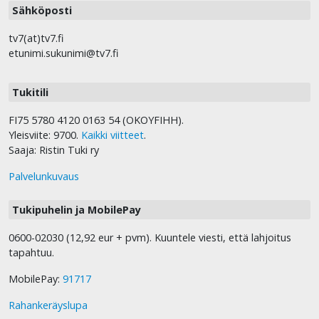
Sähköposti
tv7(at)tv7.fi
etunimi.sukunimi@tv7.fi
Tukitili
FI75 5780 4120 0163 54 (OKOYFIHH).
Yleisviite: 9700.
Kaikki viitteet
.
Saaja: Ristin Tuki ry
Palvelunkuvaus
Tukipuhelin ja MobilePay
0600-02030 (12,92 eur + pvm). Kuuntele viesti, että lahjoitus
tapahtuu.
MobilePay:
91717
Rahankeräyslupa