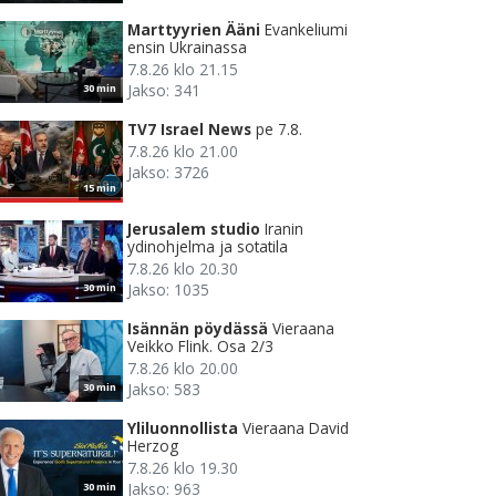
Marttyyrien Ääni
Evankeliumi
ensin Ukrainassa
7.8.26 klo 21.15
Jakso: 341
30 min
TV7 Israel News
pe 7.8.
7.8.26 klo 21.00
Jakso: 3726
15 min
Jerusalem studio
Iranin
ydinohjelma ja sotatila
7.8.26 klo 20.30
Jakso: 1035
30 min
Isännän pöydässä
Vieraana
Veikko Flink. Osa 2/3
7.8.26 klo 20.00
Jakso: 583
30 min
Yliluonnollista
Vieraana David
Herzog
7.8.26 klo 19.30
Jakso: 963
30 min