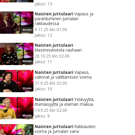
Jakso: 13
Naisten juttulaari
Vapaus ja
parantuminen Jumalan
rakkaudessa
9.11.25 klo 01.00
60 min
Jakso: 12
Naisten juttulaari
Masennuksesta rauhaan
26.10.25 klo 02.00
Jakso: 11
60 min
Naisten juttulaari
Vapaus,
valinnat ja välittämisen voima
21.9.25 klo 02.00
Jakso: 10
55 min
Naisten juttulaari
Ystävyyttä,
itsenäisyyttä ja elämän makua
14.9.25 klo 02.00
Jakso: 9
60 min
Naisten juttulaari
Rakkauden
voima ja Jumalan sana