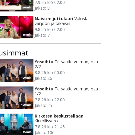
7.9.25 klo 02.00
Jakso: 8
60 min
Naisten juttulaari
Valosta
varjoon ja takaisin
9.8.25 klo 02.00
Jakso: 7
55 min
usimmat
Yösoihtu
Te saatte voiman, osa
2/2
8.8.26 klo 00.00
Jakso: 26
120 min
Yösoihtu
Te saatte voiman, osa
1/2
7.8.26 klo 22.00
Jakso: 25
120 min
Kirkossa keskustellaan
Kirkollisvero
7.8.26 klo 21.45
Jakso: 106
15 min