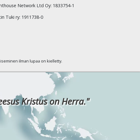
hthouse Network Ltd Oy: 1833754-1
tin Tuki ry: 1911738-0
kaiseminen ilman lupaa on kielletty.
eesus Kristus on Herra."