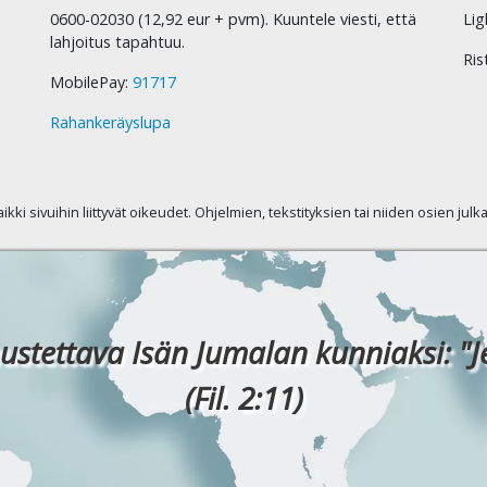
0600-02030 (12,92 eur + pvm). Kuuntele viesti, että
Lig
lahjoitus tapahtuu.
Ris
MobilePay:
91717
Rahankeräyslupa
kaikki sivuihin liittyvät oikeudet. Ohjelmien, tekstityksien tai niiden osien jul
ustettava Isän Jumalan kunniaksi: "J
(Fil. 2:11)