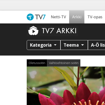
Netti-TV
Arkki
TV-opas
Kategoria
Teema
A-Ö li
Oletussoitin
Vaihtoehtoinen soitin