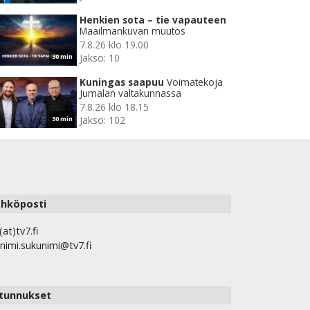
Henkien sota – tie vapauteen
Maailmankuvan muutos
7.8.26 klo 19.00
Jakso: 10
30 min
Kuningas saapuu
Voimatekoja
Jumalan valtakunnassa
7.8.26 klo 18.15
Jakso: 102
30 min
hköposti
(at)tv7.fi
nimi.sukunimi@tv7.fi
tunnukset