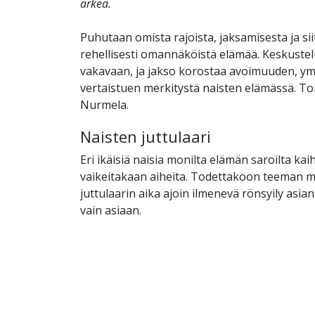
arkea.
Puhutaan omista rajoista, jaksamisesta ja siit
rehellisesti omannäköistä elämää. Keskuste
vakavaan, ja jakso korostaa avoimuuden, y
vertaistuen merkitystä naisten elämässä. To
Nurmela.
Naisten juttulaari
Eri ikäisiä naisia monilta elämän saroilta ka
vaikeitakaan aiheita. Todettakoon teeman mu
juttulaarin aika ajoin ilmenevä rönsyily asian
vain asiaan.