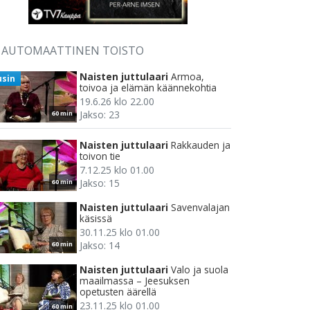
AUTOMAATTINEN TOISTO
Naisten juttulaari
Armoa,
usin
toivoa ja elämän käännekohtia
19.6.26 klo 22.00
Jakso: 23
60 min
Naisten juttulaari
Rakkauden ja
toivon tie
7.12.25 klo 01.00
Jakso: 15
60 min
Naisten juttulaari
Savenvalajan
käsissä
30.11.25 klo 01.00
Jakso: 14
60 min
Naisten juttulaari
Valo ja suola
maailmassa – Jeesuksen
opetusten äärellä
23.11.25 klo 01.00
60 min