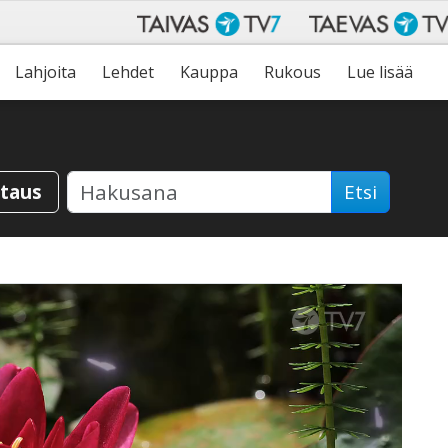
Lahjoita
Lehdet
Kauppa
Rukous
Lue lisää
staus
Etsi