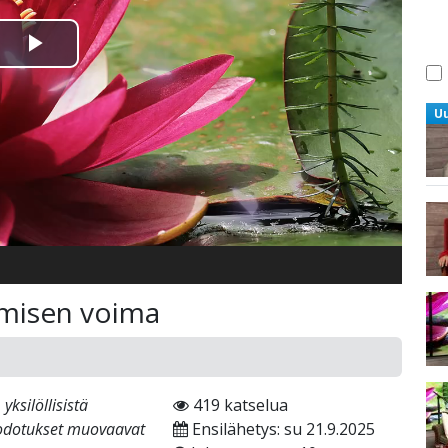
Toista
Video
U
tämisen voima
ksilöllisistä
419 katselua
 odotukset muovaavat
Ensilähetys: su 21.9.2025