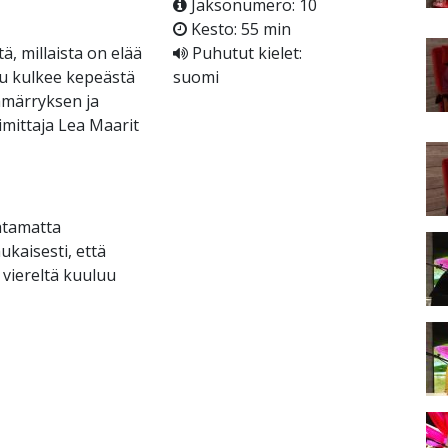
Jaksonumero: 10
Kesto: 55 min
ä, millaista on elää
Puhutut kielet:
lu kulkee kepeästä
suomi
mmärryksen ja
imittaja Lea Maarit
ihtamatta
kaisesti, että
 viereltä kuuluu