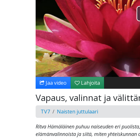
Jaa video
Lahjoita
Vapaus, valinnat ja välit
TV7
Naisten juttulaari
Ritva Hämäläinen puhuu naiseuden eri puolista, y
elämänvalinnoista ja siitä, miten yhteiskunnan