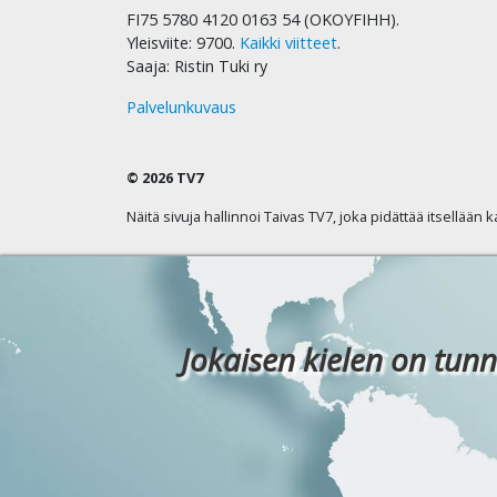
FI75 5780 4120 0163 54 (OKOYFIHH).
Yleisviite: 9700.
Kaikki viitteet
.
Saaja: Ristin Tuki ry
Palvelunkuvaus
© 2026 TV7
Näitä sivuja hallinnoi Taivas TV7, joka pidättää itsellään 
Jokaisen kielen on tunn