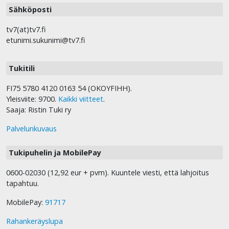
Sähköposti
tv7(at)tv7.fi
etunimi.sukunimi@tv7.fi
Tukitili
FI75 5780 4120 0163 54 (OKOYFIHH).
Yleisviite: 9700.
Kaikki viitteet
.
Saaja: Ristin Tuki ry
Palvelunkuvaus
Tukipuhelin ja MobilePay
0600-02030 (12,92 eur + pvm). Kuuntele viesti, että lahjoitus
tapahtuu.
MobilePay:
91717
Rahankeräyslupa