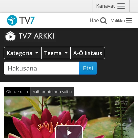
Näytä
Kanavat
valikko
Valikko
Kategoria
Teema
A-Ö listaus
Etsi
Oletussoitin
Vaihtoehtoinen soitin