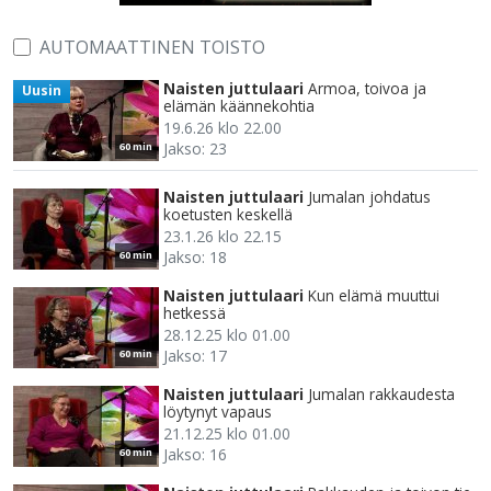
AUTOMAATTINEN TOISTO
Naisten juttulaari
Armoa, toivoa ja
Uusin
elämän käännekohtia
19.6.26 klo 22.00
Jakso: 23
60 min
Naisten juttulaari
Jumalan johdatus
koetusten keskellä
23.1.26 klo 22.15
Jakso: 18
60 min
Naisten juttulaari
Kun elämä muuttui
hetkessä
28.12.25 klo 01.00
Jakso: 17
60 min
Naisten juttulaari
Jumalan rakkaudesta
löytynyt vapaus
21.12.25 klo 01.00
Jakso: 16
60 min