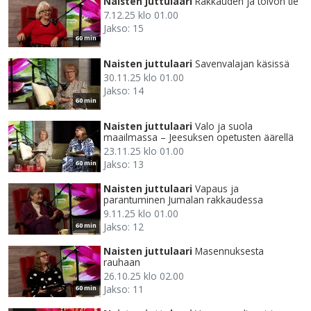
Naisten juttulaari
Rakkauden ja toivon tie
7.12.25 klo 01.00
Jakso: 15
60 min
Naisten juttulaari
Savenvalajan käsissä
30.11.25 klo 01.00
Jakso: 14
60 min
Naisten juttulaari
Valo ja suola
maailmassa – Jeesuksen opetusten äärellä
23.11.25 klo 01.00
Jakso: 13
60 min
Naisten juttulaari
Vapaus ja
parantuminen Jumalan rakkaudessa
9.11.25 klo 01.00
Jakso: 12
60 min
Naisten juttulaari
Masennuksesta
rauhaan
26.10.25 klo 02.00
Jakso: 11
60 min