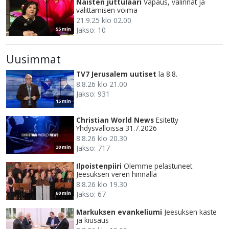
Naisten juttulaari
Vapaus, valinnat ja
välittämisen voima
21.9.25 klo 02.00
Jakso: 10
55 min
Uusimmat
TV7 Jerusalem uutiset
la 8.8.
8.8.26 klo 21.00
Jakso: 931
15 min
Christian World News
Esitetty
Yhdysvalloissa 31.7.2026
8.8.26 klo 20.30
Jakso: 717
30 min
Ilpoistenpiiri
Olemme pelastuneet
Jeesuksen veren hinnalla
8.8.26 klo 19.30
Jakso: 67
60 min
Markuksen evankeliumi
Jeesuksen kaste
ja kiusaus