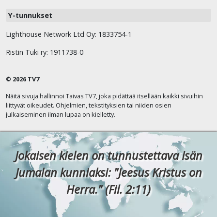
Y-tunnukset
Lighthouse Network Ltd Oy: 1833754-1
Ristin Tuki ry: 1911738-0
© 2026 TV7
Näitä sivuja hallinnoi Taivas TV7, joka pidättää itsellään kaikki sivuihin
liittyvät oikeudet. Ohjelmien, tekstityksien tai niiden osien
julkaiseminen ilman lupaa on kielletty.
Jokaisen kielen on tunnustettava Isän
Jumalan kunniaksi: "Jeesus Kristus on
Herra." (Fil. 2:11)