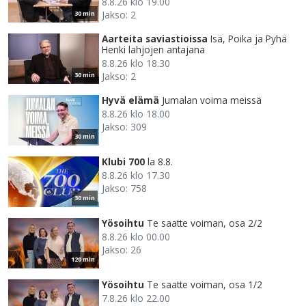
8.8.26 klo 19.00
Jakso: 2
30 min
Aarteita saviastioissa
Isä, Poika ja Pyhä
Henki lahjojen antajana
8.8.26 klo 18.30
Jakso: 2
30 min
Hyvä elämä
Jumalan voima meissä
8.8.26 klo 18.00
Jakso: 309
30 min
Klubi 700
la 8.8.
8.8.26 klo 17.30
Jakso: 758
30 min
Yösoihtu
Te saatte voiman, osa 2/2
8.8.26 klo 00.00
Jakso: 26
120 min
Yösoihtu
Te saatte voiman, osa 1/2
7.8.26 klo 22.00