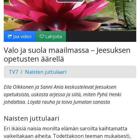
Toista
Video
Jaa video
Lahjoita
Valo ja suola maailmassa – Jeesuksen
opetusten äärellä
TV7
Naisten juttulaari
Eila Olkkonen ja Sanni Ania keskustelevat Jeesuksen
opetuksista, uskosta arjessa ja siitä, miten Pyhä Henki
johdattaa. Löydä rauha ja toivo Jumalan sanasta
Naisten juttulaari
Eri ikäisiä naisia monilta elämän saroilta kaihtamatta
vaikeitakaan aiheita. Todettakoon teeman mukaisesti,