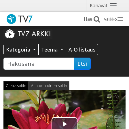
Näytä
Kanavat
valikko
Valikko
Kategoria
Teema
A-Ö listaus
Etsi
Oletussoitin
Vaihtoehtoinen soitin