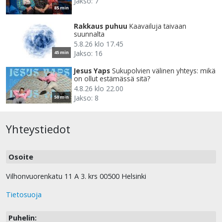
Jakso: 7
85 min
Rakkaus puhuu
Kaavailuja taivaan
suunnalta
5.8.26 klo 17.45
Jakso: 16
45 min
Jesus Yaps
Sukupolvien välinen yhteys: mikä
on ollut estämässä sitä?
4.8.26 klo 22.00
Jakso: 8
50 min
Yhteystiedot
Osoite
Vilhonvuorenkatu 11 A 3. krs 00500 Helsinki
Tietosuoja
Puhelin: