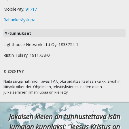
MobilePay:
91717
Rahankeräyslupa
Y-tunnukset
Lighthouse Network Ltd Oy: 1833754-1
Ristin Tuki ry: 1911738-0
© 2026 TV7
Näitä sivuja hallinnoi Taivas TV7, joka pidättää itsellään kaikki sivuihin
liittyvät oikeudet. Ohjelmien, tekstityksien tai niiden osien
julkaiseminen ilman lupaa on kielletty.
Jokaisen kielen on tunnustettava Isän
Jumalan kunniaksi: "Jeesus Kristus on