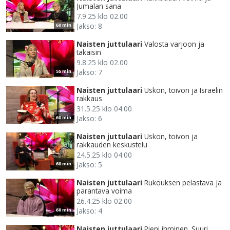
Jumalan sana
7.9.25 klo 02.00
Jakso: 8
60 min
Naisten juttulaari
Valosta varjoon ja
takaisin
9.8.25 klo 02.00
Jakso: 7
55 min
Naisten juttulaari
Uskon, toivon ja Israelin
rakkaus
31.5.25 klo 04.00
Jakso: 6
60 min
Naisten juttulaari
Uskon, toivon ja
rakkauden keskustelu
24.5.25 klo 04.00
Jakso: 5
60 min
Naisten juttulaari
Rukouksen pelastava ja
parantava voima
26.4.25 klo 02.00
Jakso: 4
60 min
Naisten juttulaari
Pieni ihminen. Suuri