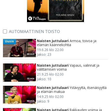
AUTOMAATTINEN TOISTO
Naisten juttulaari
Armoa, toivoa ja
Uusin
elämän käännekohtia
19.6.26 klo 22.00
Jakso: 23
60 min
Naisten juttulaari
Vapaus, valinnat ja
välittämisen voima
21.9.25 klo 02.00
Jakso: 10
55 min
Naisten juttulaari
Ystävyyttä, itsenäisyyttä
ja elämän makua
14.9.25 klo 02.00
Jakso: 9
60 min
Naisten juttulaari
Rakkauden voima ja