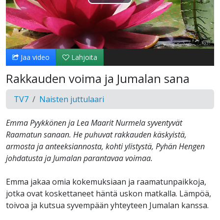
Toista
Video
Jaa video
Lahjoita
Rakkauden voima ja Jumalan sana
TV7
Naisten juttulaari
Emma Pyykkönen ja Lea Maarit Nurmela syventyvät
Raamatun sanaan. He puhuvat rakkauden käskyistä,
armosta ja anteeksiannosta, kohti ylistystä, Pyhän Hengen
johdatusta ja Jumalan parantavaa voimaa.
Emma jakaa omia kokemuksiaan ja raamatunpaikkoja,
jotka ovat koskettaneet häntä uskon matkalla. Lämpöä,
toivoa ja kutsua syvempään yhteyteen Jumalan kanssa.