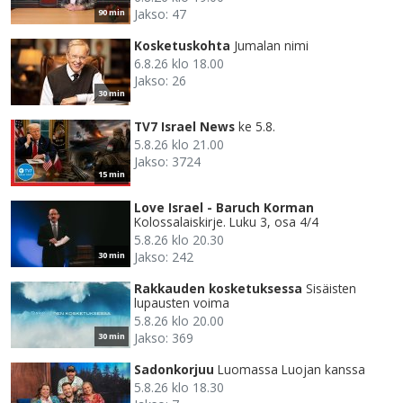
Jakso: 47
90 min
Kosketuskohta
Jumalan nimi
6.8.26 klo 18.00
Jakso: 26
30 min
TV7 Israel News
ke 5.8.
5.8.26 klo 21.00
Jakso: 3724
15 min
Love Israel - Baruch Korman
Kolossalaiskirje. Luku 3, osa 4/4
5.8.26 klo 20.30
Jakso: 242
30 min
Rakkauden kosketuksessa
Sisäisten
lupausten voima
5.8.26 klo 20.00
Jakso: 369
30 min
Sadonkorjuu
Luomassa Luojan kanssa
5.8.26 klo 18.30