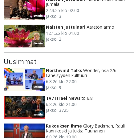
Jumala
22.3.25 klo 02.00
Jakso: 3
60 min
Naisten juttulaari
Ääretön armo
12.1.25 klo 01.00
Jakso: 2
60 min
Uusimmat
Northwind Talks
Wonder, osa 2/6.
Läheisyyden kulttuuri
6.8.26 klo 22.00
Jakso: 9
60 min
TV7 Israel News
to 6.8.
6.8.26 klo 21.00
Jakso: 3725
15 min
Rukouksen ihme
Glory Backman, Rauli
Kannikoski ja Jukka Tuunanen.
6.8.26 klo 19.00