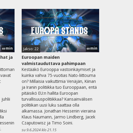
min
min
Jakso: 22
60
60
hat ja
Euroopan maiden
valmistauduttava pahimpaan
aittoman
Kestääkö Eurooppa vastoinkäymiset ja
vavat
kuinka vahva 75-vuotias Nato-liittouma
t
on? Millaisia vaikuttimia Venäjän, Kiinan
n
ja Iranin politiikka tuo Eurooppaan, entä
pitäisikö EU:n hallita Euroopan
juhlii
turvallisuuspolitiikkaa? Kansainvälisen
politiikan uusi luku saattaa olla
iksi
alkamassa. Jonathan Hessenin vieraina
lla
Klaus Naumann, Jarmo Lindberg, Jacek
Hessenin
Czaputowisz ja Timo Soini.
.
su 9.6.2024 klo 21.15