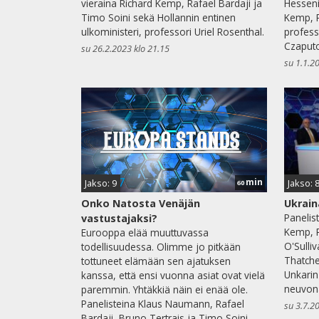
vieraina Richard Kemp, Rafael Bardaji ja
Hessen
Timo Soini sekä Hollannin entinen
Kemp, R
ulkoministeri, professori Uriel Rosenthal.
profess
Czaputo
su 26.2.2023 klo 21.15
su 1.1.2
min
Jakso: 9
Jakso: 
60
Onko Natosta Venäjän
Ukrain
Panelis
vastustajaksi?
Kemp, R
Eurooppa elää muuttuvassa
O'Sulli
todellisuudessa. Olimme jo pitkään
Thatche
tottuneet elämään sen ajatuksen
Unkarin
kanssa, että ensi vuonna asiat ovat vielä
neuvon
paremmin. Yhtäkkiä näin ei enää ole.
Panelisteina Klaus Naumann, Rafael
su 3.7.2
Bardaji, Bruno Tertrais ja Timo Soini.