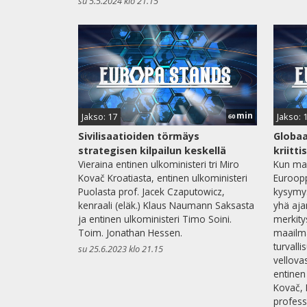
su 5.5.2024 klo 21.15
min
Jakso: 17
Jakso: 
60
Sivilisaatioiden törmäys
Globaa
strategisen kilpailun keskellä
kriitt
Vieraina entinen ulkoministeri tri Miro
Kun maa
Kovač Kroatiasta, entinen ulkoministeri
Euroopp
Puolasta prof. Jacek Czaputowicz,
kysymys
kenraali (eläk.) Klaus Naumann Saksasta
yhä aja
ja entinen ulkoministeri Timo Soini.
merkity
Toim. Jonathan Hessen.
maailma
turvall
su 25.6.2023 klo 21.15
vellovas
entinen
Kovač, 
profess