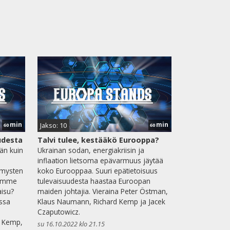
min
min
Jakso: 10
60
60
udesta
Talvi tulee, kestääkö Eurooppa?
än kuin
Ukrainan sodan, energiakriisin ja
inflaation lietsoma epävarmuus jäytää
ymysten
koko Eurooppaa. Suuri epätietoisuus
ikamme
tulevaisuudesta haastaa Euroopan
aisu?
maiden johtajia. Vieraina Peter Östman,
ossa
Klaus Naumann, Richard Kemp ja Jacek
Czaputowicz.
d Kemp,
su 16.10.2022 klo 21.15