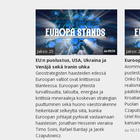
min
Jakso: 25
Jakso: 
60
EU:n puolustus, USA, Ukraina ja
Euroop
Aiomme
Venäjä sekä Iranin uhka
puolest
Geostrategisten haasteiden edessä
Onko E
Euroopan valtiot ovat kriittisessä
realism
tilanteessa. Euroopan yhteistä
päätöks
turvallisuutta, taloutta, energiaa ja
Kroatia
kriittisiä mineraaleja koskevan strategian
Puolan 
puuttuminen sekä huono väestörakenne
Czaputo
heikentävät selkeyttä siitä, kuinka
Uriel 
Euroopan johtajat pyrkivät vastaamaan
kansane
haasteisiin. Jonathan Hessenin vieraina
Timo Soini, Rafael Bardaji ja Jacek
su 10.11
Czaputowicz.