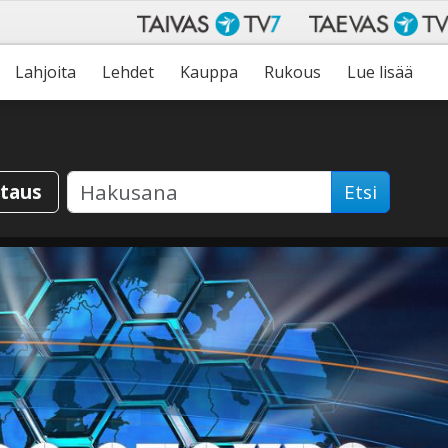
Lahjoita
Lehdet
Kauppa
Rukous
Lue lisää
staus
Etsi