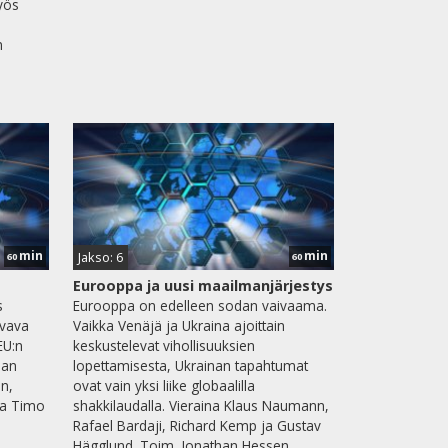
myös
n
min
min
Jakso: 6
60
60
Eurooppa ja uusi maailmanjärjestys
s
Eurooppa on edelleen sodan vaivaama.
svava
Vaikka Venäjä ja Ukraina ajoittain
EU:n
keskustelevat vihollisuuksien
ian
lopettamisesta, Ukrainan tapahtumat
n,
ovat vain yksi liike globaalilla
ja Timo
shakkilaudalla. Vieraina Klaus Naumann,
Rafael Bardaji, Richard Kemp ja Gustav
Hägglund. Toim. Jonathan Hessen.