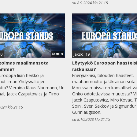
su 8.9.2024 klo 21.15
min
20
Jakso: 19
60
 kolmas maailmansota
Löytyykö Euroopan haasteisi
ämme?
ratkaisua?
rooppa liian heikko ja
Energiakriisi, talouden haasteet,
nut ilman Yhdysvaltojen
maahanmuutto ja Ukrainan sota.
utta? Vieraina Klaus Naumann, Uri
Monissa maissa on kansalliset vaa
al, Jacek Czaputowicz ja Timo
Onko odotettavissa muutosta? Vi
Jacek Czaputowicz, Miro Kovac, 
Soini, Sven Sakkov ja Sigmundur
2024 klo 21.15
Gunnlaugsson.
su 8.10.2023 klo 21.15