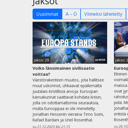
Jaksot
Uusimmat
A – Ö
Viimeksi lähetetty
min
Jakso: 29
Jakso: 
60
Voiko länsimainen sivilisaatio
Euroop
Etninen
voittaa?
voimakk
Väestörakenteen muutos, jota hallitsee
maissa.
muut uskonnot, uhkaavat epäilemättä
ovat jy
juutalais-kristillisiä arvoja. Euroopan
rahoitus
kansakunnat saattavat kohdata kriisin,
pidä. Mi
jolla on odottamattomia seurauksia,
Jonatha
mutta Eurooppaa ei ole menetetty.
entistä
Jonathan Hessenin vieraina Timo Soini,
Rosenth
Rafael Bardani ja Uriel Rosenthal.
su 26.10
su 21.12.2025 klo 21.15