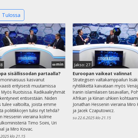
Tulossa
min
28
Jakso: 27
60
pa sisällissodan partaalla?
Euroopan vaikeat valinnat
 moninaisuus kasvanut
Strategisen valtakamppailun lisäk
aasti erityisesti muutamissa
ryhtiliikettä kaivataan myös Venä
 Myös Ruotsissa. Radikaaliryhmät
Iranin islamilaisen tasavallan, Poh
rkentyneet entisestään. Niiden
Afrikan ja Kiinan uhkien kohtaam
 tulee valtioilta, joista emme
Jonathan Hessenin vieraina Miro
tä poliitikkojen tulisi nyt tehdä?
ja Jacek Czaputowicz.
n Hessenin vieraina kolme
su 22.6.2025 klo 21.15
 ulkoministeriä Timo Soini, Uri
al ja Miro Kovac.
.2025 klo 21.15