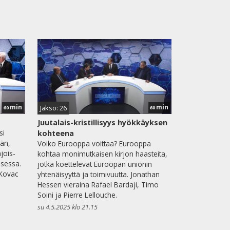
min
min
Jakso: 26
60
60
Juutalais-kristillisyys hyökkäyksen
si
kohteena
jän,
Voiko Eurooppa voittaa? Eurooppa
jois-
kohtaa monimutkaisen kirjon haasteita,
isessa.
jotka koettelevat Euroopan unionin
 Kovac
yhtenäisyyttä ja toimivuutta. Jonathan
Hessen vieraina Rafael Bardaji, Timo
Soini ja Pierre Lellouche.
su 4.5.2025 klo 21.15