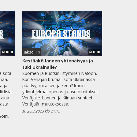
min
min
Jakso: 14
60
60
Kestääkö lännen yhtenäisyys ja
tuki Ukrainalle?
a sota
Suomen ja Ruotsin liittyminen Natoon.
maa.
Kun Venäjän brutaali sota Ukrainassa
a ja
päättyy, mitä sen jälkeen? Iranin
ittisia
ydinohjelmasopimus ja asetoimitukset
raina
Venäjälle. Lännen ja Kiinaan suhteet
asta
Venäjään muutoksessa.
su 26.3.2023 klo 21.15
oini.