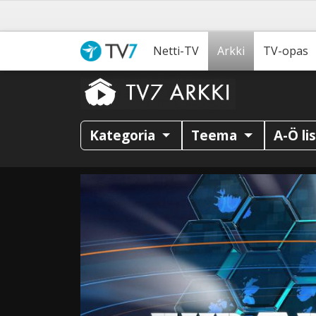
Netti-TV
Arkki
TV-opas
Kategoria
Teema
A-Ö li