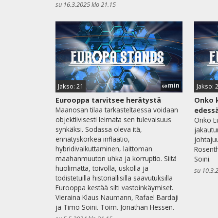
su 16.3.2025 klo 21.15
min
Jakso: 21
Jakso: 
60
Eurooppa tarvitsee herätystä
​Onko
Maanosan tilaa tarkasteltaessa voidaan
edess
objektiivisesti leimata sen tulevaisuus
Onko Eu
synkäksi. Sodassa oleva itä,
jakautu
ennätyskorkea inflaatio,
johtaju
hybridivaikuttaminen, laittoman
Rosenth
maahanmuuton uhka ja korruptio. Siitä
Soini.
huolimatta, toivolla, uskolla ja
su 10.3.
todistetuilla historiallisilla saavutuksilla
Eurooppa kestää silti vastoinkäymiset.
Vieraina Klaus Naumann, Rafael Bardaji
ja Timo Soini. Toim. Jonathan Hessen.