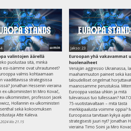
min
24
Jakso: 23
60
pa valintojen äärellä
Euroopan yhä vakavammat u
ko puolustaa sitä, minkä
huolenaiheet
a esi-isämme ovat uhrautuneet?
Venäjän aggressio Ukrainassa, l
urooppa valmis kohtaamaan
maahanmuuton paineet sekä kas
in vaadittavissa strategisissa
taloudelliset ongelmat horjuttava
issä? Jonathan Hessenin vieraina
maanosamme perustuksia. Mite
n ex-ulkoministeri tri Miro Kovač,
Eurooppa vastaa uhkiin ja mitä
ex-ulkoministeri, professori Jacek
tulevaisuus tuo tullessaan? NATO 
wicz, Hollannin ex-ulkoministeri
75-vuotistaivaltaan – mitä tästä
Rosenthal sekä kokoomuksen
merkkipaalusta voimme oppia? M
dustaja Atte Kaleva.
Euroopassa tarvitaan kykyä ajate
strategisesti juuri nyt? Jonathan 
.2024 klo 21.15
vieraina Timo Soini ja Miro Kovac