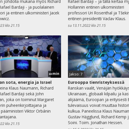
in johdolla mukana myös Richard
Rafael Bardaji – ja tällä kertaa 
afael Bardaji - ja puolalainen
Hollannin entinen ulkoministeri
ori ja entinen ulkoministeri Jacek
professori Uri Rosenthal ja Tšeki
wicz.
entinen presidentti Vaclav Klaus.
023 klo 21.15
su 13.11.2022 klo 21.15
min
8
Jakso: 7
60
an sota, energia ja Israel
Eurooppa tienristeyksessä
teina Klaus Naumann, Richard
Ranskan vaalit, Venäjän hyökkäy
afael Bardaji sekä John
Ukrainaan, globaali kilpailu ja ka
van, joka on toiminut Margaret
alijäämä, Euroopan ja erityisesti 
rin puheenkirjoittajana ja
tulevaisuus voivat muuttaa histor
 pääministeri Viktor Orbánin
kulkua. Paneelissa Klaus Nauman
antajana.
Gustav Hägglund, Richard Kemp 
Soini. Toim. Jonathan Hessen.
022 klo 21.15