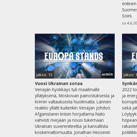
entinen
Suomest
Soini.
su 4.6.2
min
Jakso: 13
Jakso: 
60
Vuosi Ukrainan sotaa
Synkän
Venäjän hyökkäys tuli maailmalle
2022 to
yllätyksenä, Moskovan painostuksesta ja
ja energ
Krimin valtauksesta huolimatta. Lännen
korrupt
reaktio yllätti kuitenkin Venäjän johdon.
sekä jat
Afganistanin kriisin horjuttama Nato
Löytyyk
vahvisti rivejään ja nousi tukemaan
hopear
Ukrainan suvereniteettia ja kansallista
rakastet
koskemattomuutta. Jonathan Hessenin
poliiti