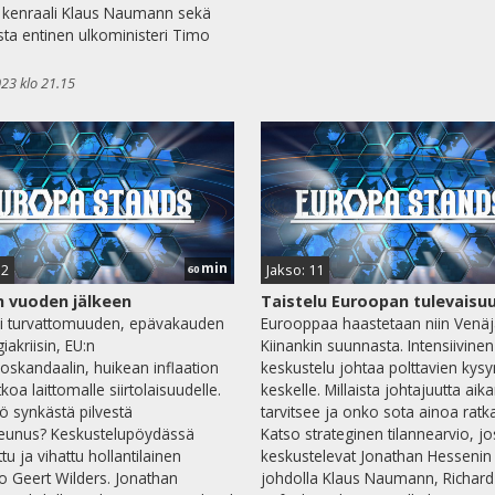
 kenraali Klaus Naumann sekä
a entinen ulkoministeri Timo
023 klo 21.15
min
12
Jakso: 11
60
 vuoden jälkeen
Taistelu Euroopan tulevaisu
i turvattomuuden, epävakauden
Eurooppaa haastetaan niin Venäj
iakriisin, EU:n
Kiinankin suunnasta. Intensiivinen
ioskandaalin, huikean inflaation
keskustelu johtaa polttavien kys
koa laittomalle siirtolaisuudelle.
keskelle. Millaista johtajuutta a
ö synkästä pilvestä
tarvitsee ja onko sota ainoa ratk
eunus? Keskustelupöydässä
Katso strateginen tilannearvio, j
tu ja vihattu hollantilainen
keskustelevat Jonathan Hessenin
kko Geert Wilders. Jonathan
johdolla Klaus Naumann, Richar