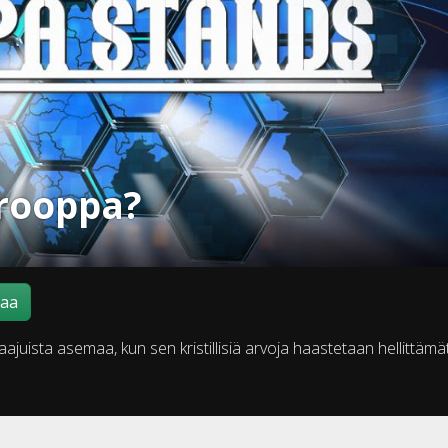
rooppa?
maa
ajuista asemaa, kun sen kristillisiä arvoja haastetaan hellittämät