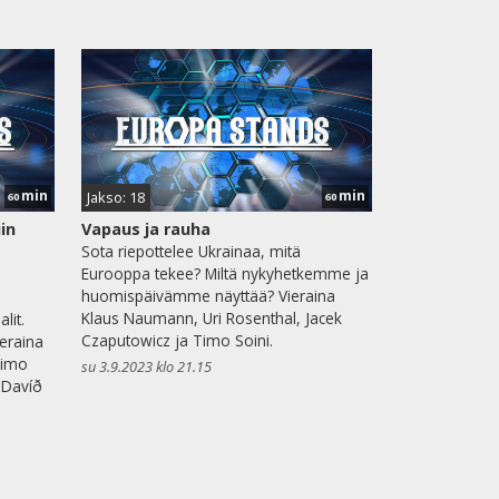
min
min
Jakso: 18
60
60
in
Vapaus ja rauha
Sota riepottelee Ukrainaa, mitä
Eurooppa tekee? Miltä nykyhetkemme ja
huomispäivämme näyttää? Vieraina
Klaus Naumann, Uri Rosenthal, Jacek
lit.
Czaputowicz ja Timo Soini.
eraina
Timo
su 3.9.2023 klo 21.15
 Davíð