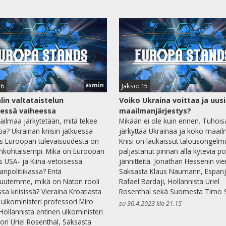
min
16
Jakso: 15
60
lin valtataistelun
Voiko Ukraina voittaa ja uusi
isessä vaiheessa
maailmanjärjestys?
ilmaa järkytetään, mitä tekee
Mikään ei ole kuin ennen. Tuhois
a? Ukrainan kriisin jatkuessa
järkyttää Ukrainaa ja koko maail
 Euroopan tulevaisuudesta on
Kriisi on laukaissut talousongelmi
nkohtaisempi. Mikä on Euroopan
paljastanut pinnan alla kyteviä poli
s USA- ja Kiina-vetoisessa
jännitteitä. Jonathan Hessenin vie
npolitiikassa? Entä
Saksasta Klaus Naumann, Espanj
isuutemme, mikä on Naton rooli
Rafael Bardaji, Hollannista Uriel
sa kriisissä? Vieraina Kroatiasta
Rosenthal sekä Suomesta Timo S
 ulkoministeri professori Miro
su 30.4.2023 klo 21.15
Hollannista entinen ulkoministeri
ori Uriel Rosenthal, Saksasta