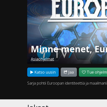
Minne menet, Eu
Asiaohjelmat
Katso uusin
Jaa
Tue ohjel
Sarja pohtii Euroopan identiteettiä ja maailmanla