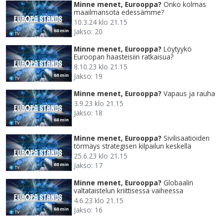
Minne menet, Eurooppa?
​Onko kolmas
maailmansota edessämme?
10.3.24 klo 21.15
Jakso: 20
60 min
Minne menet, Eurooppa?
Löytyykö
Euroopan haasteisiin ratkaisua?
8.10.23 klo 21.15
Jakso: 19
60 min
Minne menet, Eurooppa?
Vapaus ja rauha
3.9.23 klo 21.15
Jakso: 18
60 min
Minne menet, Eurooppa?
Sivilisaatioiden
törmäys strategisen kilpailun keskellä
25.6.23 klo 21.15
Jakso: 17
60 min
Minne menet, Eurooppa?
Globaalin
valtataistelun kriittisessä vaiheessa
4.6.23 klo 21.15
Jakso: 16
60 min