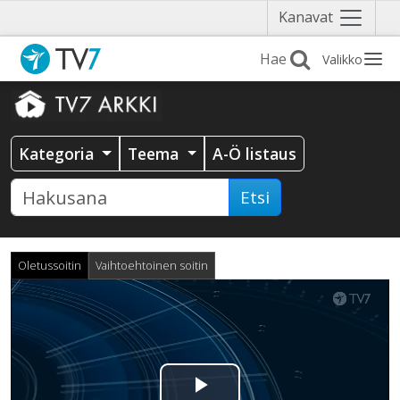
Näytä
Kanavat
valikko
Valikko
Kategoria
Teema
A-Ö listaus
Etsi
Oletussoitin
Vaihtoehtoinen soitin