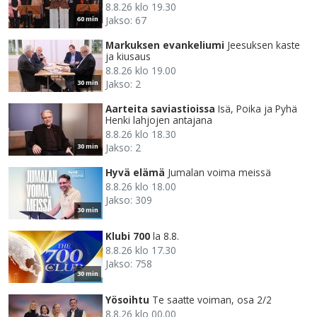
8.8.26 klo 19.30
Jakso: 67
60 min
Markuksen evankeliumi
Jeesuksen kaste
ja kiusaus
8.8.26 klo 19.00
Jakso: 2
30 min
Aarteita saviastioissa
Isä, Poika ja Pyhä
Henki lahjojen antajana
8.8.26 klo 18.30
Jakso: 2
30 min
Hyvä elämä
Jumalan voima meissä
8.8.26 klo 18.00
Jakso: 309
30 min
Klubi 700
la 8.8.
8.8.26 klo 17.30
Jakso: 758
30 min
Yösoihtu
Te saatte voiman, osa 2/2
8.8.26 klo 00.00