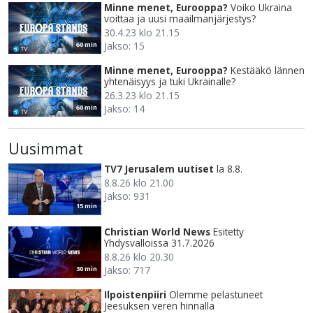
Minne menet, Eurooppa?
Voiko Ukraina
voittaa ja uusi maailmanjärjestys?
30.4.23 klo 21.15
Jakso: 15
60 min
Minne menet, Eurooppa?
Kestääkö lännen
yhtenäisyys ja tuki Ukrainalle?
26.3.23 klo 21.15
Jakso: 14
60 min
Uusimmat
TV7 Jerusalem uutiset
la 8.8.
8.8.26 klo 21.00
Jakso: 931
15 min
Christian World News
Esitetty
Yhdysvalloissa 31.7.2026
8.8.26 klo 20.30
Jakso: 717
30 min
Ilpoistenpiiri
Olemme pelastuneet
Jeesuksen veren hinnalla