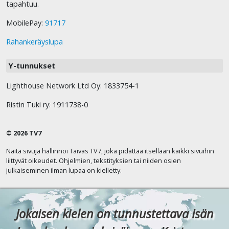
tapahtuu.
MobilePay:
91717
Rahankeräyslupa
Y-tunnukset
Lighthouse Network Ltd Oy: 1833754-1
Ristin Tuki ry: 1911738-0
© 2026 TV7
Näitä sivuja hallinnoi Taivas TV7, joka pidättää itsellään kaikki sivuihin
liittyvät oikeudet. Ohjelmien, tekstityksien tai niiden osien
julkaiseminen ilman lupaa on kielletty.
Jokaisen kielen on tunnustettava Isän