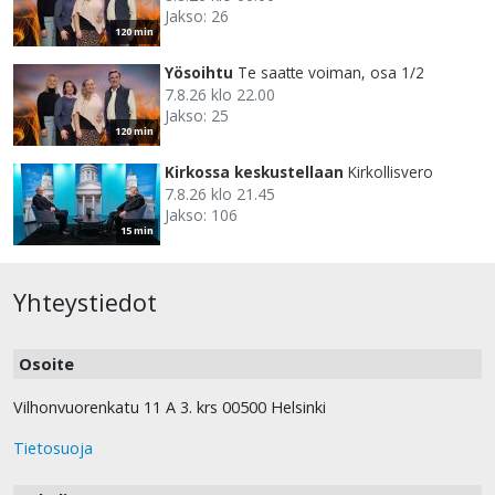
Jakso: 26
120 min
Yösoihtu
Te saatte voiman, osa 1/2
7.8.26 klo 22.00
Jakso: 25
120 min
Kirkossa keskustellaan
Kirkollisvero
7.8.26 klo 21.45
Jakso: 106
15 min
Yhteystiedot
Osoite
Vilhonvuorenkatu 11 A 3. krs 00500 Helsinki
Tietosuoja