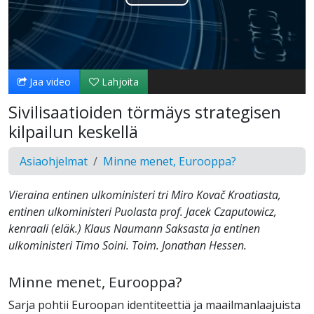
Toista
Video
Jaa video
Lahjoita
Sivilisaatioiden törmäys strategisen
kilpailun keskellä
Asiaohjelmat
Minne menet, Eurooppa?
Vieraina entinen ulkoministeri tri Miro Kovač Kroatiasta,
entinen ulkoministeri Puolasta prof. Jacek Czaputowicz,
kenraali (eläk.) Klaus Naumann Saksasta ja entinen
ulkoministeri Timo Soini. Toim. Jonathan Hessen.
Minne menet, Eurooppa?
Sarja pohtii Euroopan identiteettiä ja maailmanlaajuista