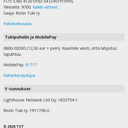
FI75 5780 4120 0163 54 (OKOYFIHH).
Yleisviite: 9700.
Kaikki viitteet
.
Saaja: Ristin Tuki ry
Palvelunkuvaus
Tukipuhelin ja MobilePay
0600-02030 (12,92 eur + pvm). Kuuntele viesti, että lahjoitus
tapahtuu.
MobilePay:
91717
Rahankeräyslupa
Y-tunnukset
Lighthouse Network Ltd Oy: 1833754-1
Ristin Tuki ry: 1911738-0
© 2026 TV7