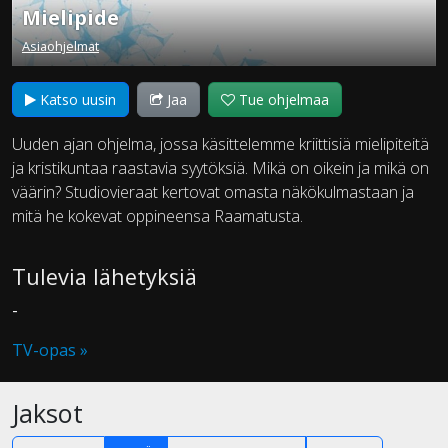
Mielipide
Asiaohjelmat
Katso uusin
Jaa
Tue ohjelmaa
Uuden ajan ohjelma, jossa käsittelemme kriittisiä mielipiteitä
ja kristikuntaa raastavia syytöksiä. Mikä on oikein ja mikä on
väärin? Studiovieraat kertovat omasta näkökulmastaan ja
mitä he kokevat oppineensa Raamatusta.
Tulevia lähetyksiä
-
TV-opas »
Jaksot