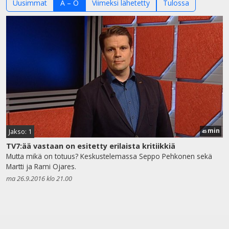
Uusimmat
A – Ö
Viimeksi lähetetty
Tulossa
min
Jakso: 1
45
TV7:ää vastaan on esitetty erilaista kritiikkiä
Mutta mikä on totuus? Keskustelemassa Seppo Pehkonen sekä
Martti ja Rami Ojares.
ma 26.9.2016 klo 21.00