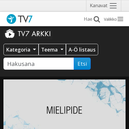
Näytä
Kanavat
valikko
Valikko
Kategoria
Teema
A-Ö listaus
Etsi