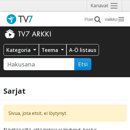
Näytä
Kanavat
valikko
Valikko
Kategoria
Teema
A-Ö listaus
Etsi
Sarjat
Sivua, jota etsit, ei löytynyt.
Näyttää siltä, että tietoja ei löytynyt, koska: