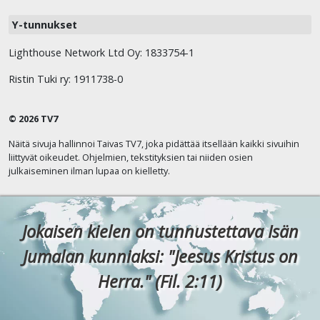
Y-tunnukset
Lighthouse Network Ltd Oy: 1833754-1
Ristin Tuki ry: 1911738-0
© 2026 TV7
Näitä sivuja hallinnoi Taivas TV7, joka pidättää itsellään kaikki sivuihin
liittyvät oikeudet. Ohjelmien, tekstityksien tai niiden osien
julkaiseminen ilman lupaa on kielletty.
Jokaisen kielen on tunnustettava Isän
Jumalan kunniaksi: "Jeesus Kristus on
Herra." (Fil. 2:11)