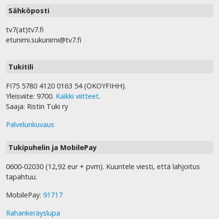
Sähköposti
tv7(at)tv7.fi
etunimi.sukunimi@tv7.fi
Tukitili
FI75 5780 4120 0163 54 (OKOYFIHH).
Yleisviite: 9700.
Kaikki viitteet
.
Saaja: Ristin Tuki ry
Palvelunkuvaus
Tukipuhelin ja MobilePay
0600-02030 (12,92 eur + pvm). Kuuntele viesti, että lahjoitus
tapahtuu.
MobilePay:
91717
Rahankeräyslupa