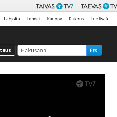
Lahjoita
Lehdet
Kauppa
Rukous
Lue lisää
staus
Etsi