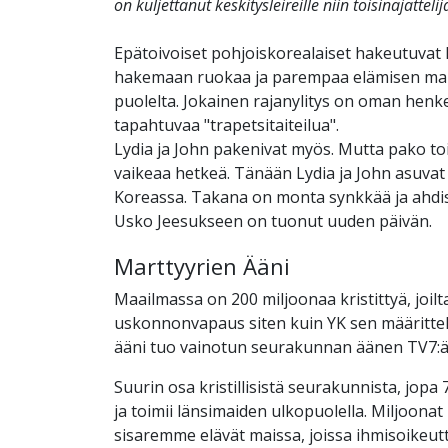
on kuljettanut keskitysleireille niin toisinajattelija
Epätoivoiset pohjoiskorealaiset hakeutuvat
hakemaan ruokaa ja parempaa elämisen mah
puolelta. Jokainen rajanylitys on oman henk
tapahtuvaa "trapetsitaiteilua".
Lydia ja John pakenivat myös. Mutta pako to
vaikeaa hetkeä. Tänään Lydia ja John asuvat 
Koreassa. Takana on monta synkkää ja ahdi
Usko Jeesukseen on tuonut uuden päivän.
Marttyyrien Ääni
Maailmassa on 200 miljoonaa kristittyä, joil
uskonnonvapaus siten kuin YK sen määrittel
ääni tuo vainotun seurakunnan äänen TV7:ä
Suurin osa kristillisistä seurakunnista, jopa 
ja toimii länsimaiden ulkopuolella. Miljoona
sisaremme elävät maissa, joissa ihmisoikeutt