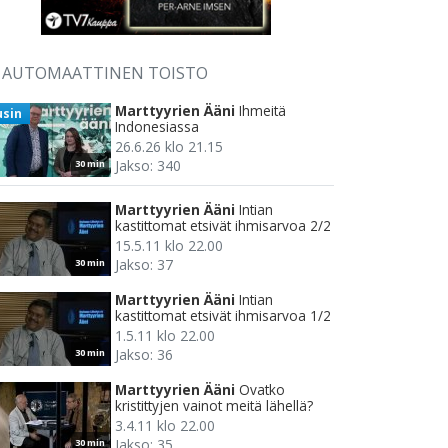
AUTOMAATTINEN TOISTO
Marttyyrien Ääni
Ihmeitä
usin
Indonesiassa
26.6.26 klo 21.15
Jakso: 340
30 min
Marttyyrien Ääni
Intian
kastittomat etsivät ihmisarvoa 2/2
15.5.11 klo 22.00
Jakso: 37
30 min
Marttyyrien Ääni
Intian
kastittomat etsivät ihmisarvoa 1/2
1.5.11 klo 22.00
Jakso: 36
30 min
Marttyyrien Ääni
Ovatko
kristittyjen vainot meitä lähellä?
3.4.11 klo 22.00
Jakso: 35
30 min