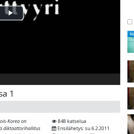
Toista
Video
U
sa 1
jois-Korea on
848 katselua
diktaattorihallitus
Ensilähetys: su 6.2.2011