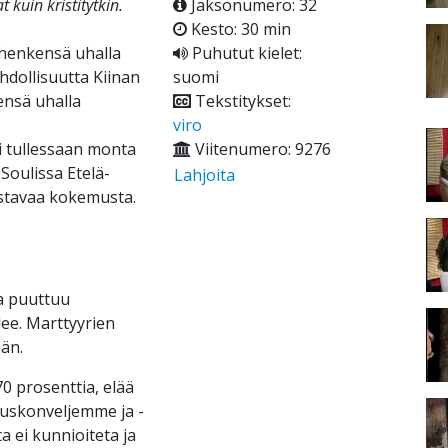
t kuin kristitytkin.
Jaksonumero: 32
Kesto: 30 min
 henkensä uhalla
Puhutut kielet:
dollisuutta Kiinan
suomi
ensä uhalla
Tekstitykset:
viro
i tullessaan monta
Viitenumero: 9276
Soulissa Etelä-
Lahjoita
stavaa kokemusta.
ta puuttuu
ee. Marttyyrien
än.
70 prosenttia, elää
t uskonveljemme ja -
a ei kunnioiteta ja