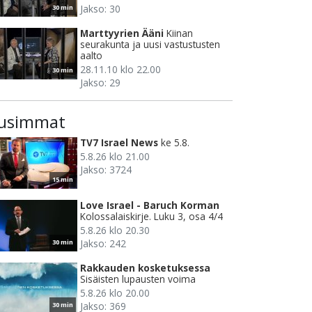
Jakso: 30
30 min
Marttyyrien Ääni
Kiinan
seurakunta ja uusi vastustusten
aalto
28.11.10 klo 22.00
30 min
Jakso: 29
usimmat
TV7 Israel News
ke 5.8.
5.8.26 klo 21.00
Jakso: 3724
15 min
Love Israel - Baruch Korman
Kolossalaiskirje. Luku 3, osa 4/4
5.8.26 klo 20.30
Jakso: 242
30 min
Rakkauden kosketuksessa
Sisäisten lupausten voima
5.8.26 klo 20.00
Jakso: 369
30 min