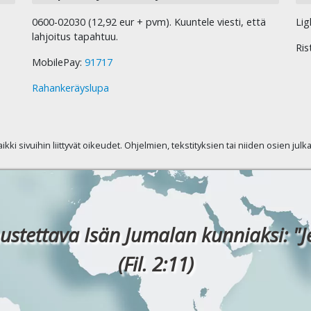
0600-02030 (12,92 eur + pvm). Kuuntele viesti, että
Lig
lahjoitus tapahtuu.
Ris
MobilePay:
91717
Rahankeräyslupa
kaikki sivuihin liittyvät oikeudet. Ohjelmien, tekstityksien tai niiden osien jul
ustettava Isän Jumalan kunniaksi: "J
(Fil. 2:11)