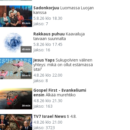
Sadonkorjuu
Luomassa Luojan
kanssa
5.8.26 klo 18.30
Jakso: 7
85 min
Rakkaus puhuu
Kaavailuja
taivaan suunnalta
5.8.26 klo 17.45
Jakso: 16
45 min
Jesus Yaps
Sukupolvien välinen
yhteys: mikä on ollut estämässä
sitä?
4.8.26 klo 22.00
50 min
Jakso: 8
Gospel First - Evankeliumi
ensin
Älkää murehtiko
4.8.26 klo 21.30
Jakso: 163
30 min
TV7 Israel News
ti 4.8.
4.8.26 klo 21.00
Jakso: 3723