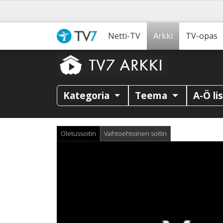
Netti-TV
Arkki
TV-opas
Kategoria
Teema
A-Ö li
Oletussoitin
Vaihtoehtoinen soitin