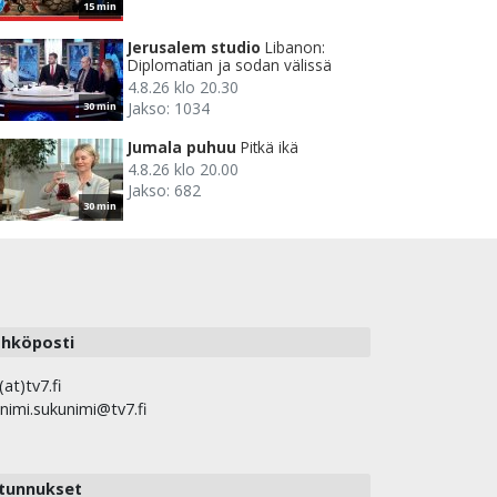
15 min
Jerusalem studio
Libanon:
Diplomatian ja sodan välissä
4.8.26 klo 20.30
Jakso: 1034
30 min
Jumala puhuu
Pitkä ikä
4.8.26 klo 20.00
Jakso: 682
30 min
hköposti
(at)tv7.fi
nimi.sukunimi@tv7.fi
tunnukset