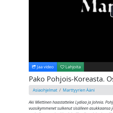
Jaa video
Lahjoita
Pako Pohjois-Koreasta. O
Asiaohjelmat
Marttyyrien Ääni
Aki Miettinen haastattelee Lydiaa ja Johnia. Poh
vuosikymmenet sulkenut sisälleen asukkaansa ja 