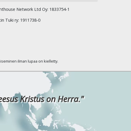
hthouse Network Ltd Oy: 1833754-1
tin Tuki ry: 1911738-0
kaiseminen ilman lupaa on kielletty.
eesus Kristus on Herra."