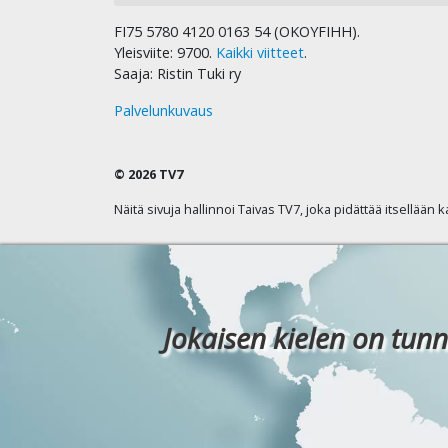
FI75 5780 4120 0163 54 (OKOYFIHH).
Yleisviite: 9700.
Kaikki viitteet
.
Saaja: Ristin Tuki ry
Palvelunkuvaus
© 2026 TV7
Näitä sivuja hallinnoi Taivas TV7, joka pidättää itsellään 
Jokaisen kielen on tunn