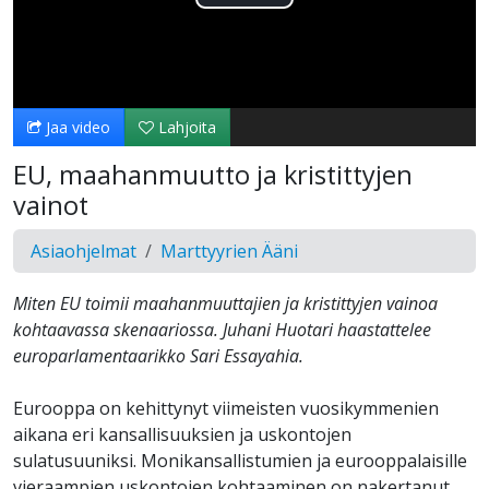
Toista
Video
Jaa video
Lahjoita
EU, maahanmuutto ja kristittyjen
vainot
Asiaohjelmat
Marttyyrien Ääni
Miten EU toimii maahanmuuttajien ja kristittyjen vainoa
kohtaavassa skenaariossa. Juhani Huotari haastattelee
europarlamentaarikko Sari Essayahia.
Eurooppa on kehittynyt viimeisten vuosikymmenien
aikana eri kansallisuuksien ja uskontojen
sulatusuuniksi. Monikansallistumien ja eurooppalaisille
vieraampien uskontojen kohtaaminen on nakertanut