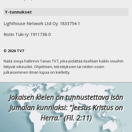
Y-tunnukset
Lighthouse Network Ltd Oy: 1833754-1
Ristin Tuki ry: 1911738-0
© 2026 TV7
Näitä sivuja hallinnoi Taivas TV7, joka pidättää itsellään kaikki sivuihin
liittyvät oikeudet. Ohjelmien, tekstityksien tai niiden osien
julkaiseminen ilman lupaa on kielletty.
Jokaisen kielen on tunnustettava Isän
Jumalan kunniaksi: "Jeesus Kristus on
Herra." (Fil. 2:11)