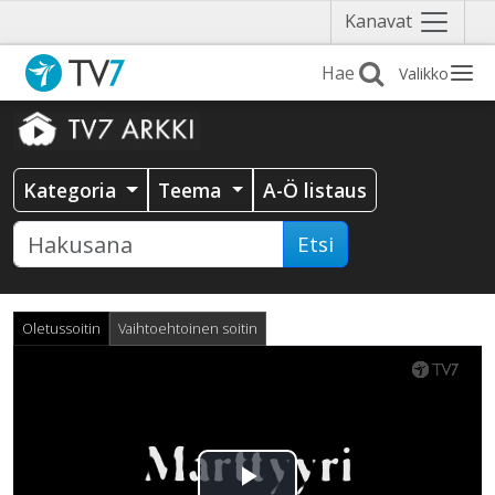
Näytä
Kanavat
valikko
Valikko
Kategoria
Teema
A-Ö listaus
Etsi
Oletussoitin
Vaihtoehtoinen soitin