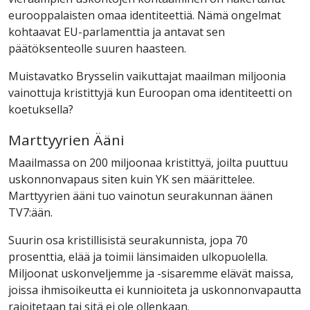
eurooppalaisten omaa identiteettiä. Nämä ongelmat
kohtaavat EU-parlamenttia ja antavat sen
päätöksenteolle suuren haasteen.
Muistavatko Brysselin vaikuttajat maailman miljoonia
vainottuja kristittyjä kun Euroopan oma identiteetti on
koetuksella?
Marttyyrien Ääni
Maailmassa on 200 miljoonaa kristittyä, joilta puuttuu
uskonnonvapaus siten kuin YK sen määrittelee.
Marttyyrien ääni tuo vainotun seurakunnan äänen
TV7:ään.
Suurin osa kristillisistä seurakunnista, jopa 70
prosenttia, elää ja toimii länsimaiden ulkopuolella.
Miljoonat uskonveljemme ja -sisaremme elävät maissa,
joissa ihmisoikeutta ei kunnioiteta ja uskonnonvapautta
rajoitetaan tai sitä ei ole ollenkaan.