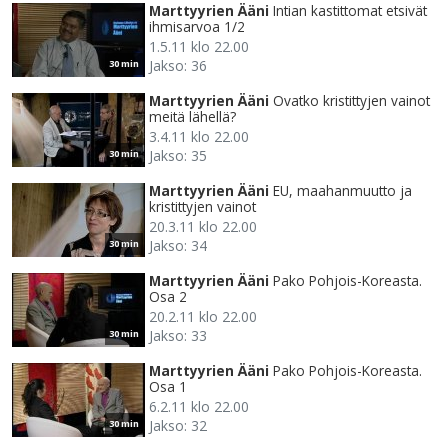
Marttyyrien Ääni
Intian kastittomat etsivät
ihmisarvoa 1/2
1.5.11 klo 22.00
Jakso: 36
30 min
Marttyyrien Ääni
Ovatko kristittyjen vainot
meitä lähellä?
3.4.11 klo 22.00
Jakso: 35
30 min
Marttyyrien Ääni
EU, maahanmuutto ja
kristittyjen vainot
20.3.11 klo 22.00
Jakso: 34
30 min
Marttyyrien Ääni
Pako Pohjois-Koreasta.
Osa 2
20.2.11 klo 22.00
Jakso: 33
30 min
Marttyyrien Ääni
Pako Pohjois-Koreasta.
Osa 1
6.2.11 klo 22.00
Jakso: 32
30 min