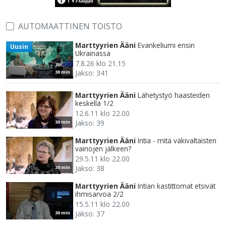
AUTOMAATTINEN TOISTO
Marttyyrien Ääni
Evankeliumi ensin
Uusin
Ukrainassa
7.8.26 klo 21.15
Jakso: 341
30 min
Marttyyrien Ääni
Lähetystyö haasteiden
keskellä 1/2
12.6.11 klo 22.00
Jakso: 39
30 min
Marttyyrien Ääni
Intia - mitä väkivaltaisten
vainojen jälkeen?
29.5.11 klo 22.00
Jakso: 38
30 min
Marttyyrien Ääni
Intian kastittomat etsivät
ihmisarvoa 2/2
15.5.11 klo 22.00
Jakso: 37
30 min