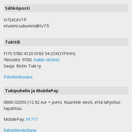
Sähköposti
tv7(at)tv7.fi
etunimi.sukunimi@tv7.fi
Tukitili
FI75 5780 4120 0163 54 (OKOYFIHH).
Yleisviite: 9700.
Kaikki viitteet
.
Saaja: Ristin Tuki ry
Palvelunkuvaus
Tukipuhelin ja MobilePay
0600-02030 (12,92 eur + pvm). Kuuntele viesti, että lahjoitus
tapahtuu.
MobilePay:
91717
Rahankeräyslupa