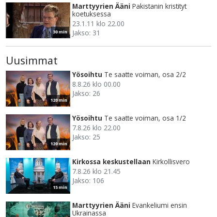
Marttyyrien Ääni
Pakistanin kristityt
koetuksessa
23.1.11 klo 22.00
Jakso: 31
30 min
Uusimmat
Yösoihtu
Te saatte voiman, osa 2/2
8.8.26 klo 00.00
Jakso: 26
120 min
Yösoihtu
Te saatte voiman, osa 1/2
7.8.26 klo 22.00
Jakso: 25
120 min
Kirkossa keskustellaan
Kirkollisvero
7.8.26 klo 21.45
Jakso: 106
15 min
Marttyyrien Ääni
Evankeliumi ensin
Ukrainassa