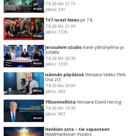
7.8.26 klo 21.15
Jakso: 341
30 min
TV7 Israel News
pe 7.8.
7.8.26 klo 21.00
Jakso: 3726
15 min
Jerusalem studio
Iranin ydinohjelma ja
sotatila
7.8.26 klo 20.30
Jakso: 1035
30 min
Isännän pöydässä
Vieraana Veikko Flink.
Osa 2/3
7.8.26 klo 20.00
Jakso: 583
30 min
Yliluonnollista
Vieraana David Herzog
7.8.26 klo 19.30
Jakso: 963
30 min
Henkien sota – tie vapauteen
Maailmankuvan muutos