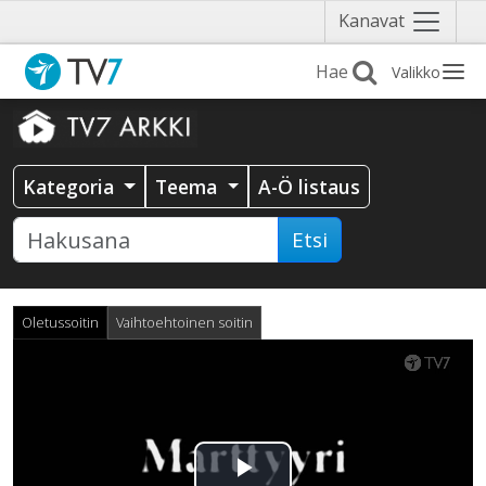
Näytä
Kanavat
valikko
Valikko
Kategoria
Teema
A-Ö listaus
Etsi
Oletussoitin
Vaihtoehtoinen soitin