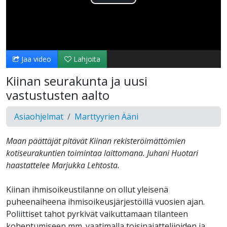
Toista
Video
Jaa video
Lahjoita
Kiinan seurakunta ja uusi
vastustusten aalto
Asiaohjelmat
Marttyyrien Ääni
Maan päättäjät pitävät Kiinan rekisteröimättömien
kotiseurakuntien toimintaa laittomana. Juhani Huotari
haastattelee Marjukka Lehtosta.
Kiinan ihmisoikeustilanne on ollut yleisenä
puheenaiheena ihmisoikeusjärjestöillä vuosien ajan.
Poliittiset tahot pyrkivät vaikuttamaan tilanteen
kohentumiseen mm. vaatimalla toisinajattelijoiden ja