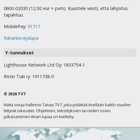
0600-02030 (12,92 eur + pvm). Kuuntele viesti, että lahjoitus
tapahtuu.
MobilePay:
91717
Rahankeräyslupa
Y-tunnukset
Lighthouse Network Ltd Oy: 1833754-1
Ristin Tuki ry: 1911738-0
© 2026 TV7
Näitä sivuja hallinnoi Taivas TV7, joka pidättää itsellään kaikki sivuihin
liittyvät oikeudet. Ohjelmien, tekstityksien tai niiden osien
julkaiseminen ilman lupaa on kielletty.