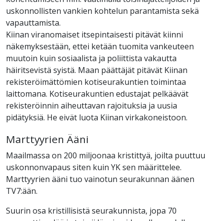
uskonnollisten vankien kohtelun parantamista sekä
vapauttamista.
Kiinan viranomaiset itsepintaisesti pitävät kiinni
näkemyksestään, ettei ketään tuomita vankeuteen
muutoin kuin sosiaalista ja poliittista vakautta
häiritsevistä syistä. Maan päättäjät pitävät Kiinan
rekisteröimättömien kotiseurakuntien toimintaa
laittomana. Kotiseurakuntien edustajat pelkäävät
rekisteröinnin aiheuttavan rajoituksia ja uusia
pidätyksiä. He eivät luota Kiinan virkakoneistoon.
Marttyyrien Ääni
Maailmassa on 200 miljoonaa kristittyä, joilta puuttuu
uskonnonvapaus siten kuin YK sen määrittelee.
Marttyyrien ääni tuo vainotun seurakunnan äänen
TV7:ään.
Suurin osa kristillisistä seurakunnista, jopa 70