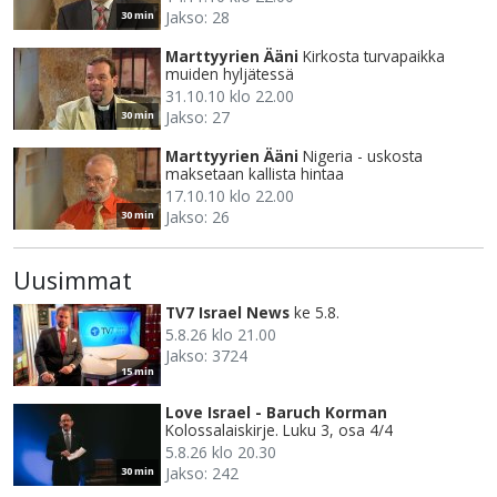
Jakso: 28
30 min
Marttyyrien Ääni
Kirkosta turvapaikka
muiden hyljätessä
31.10.10 klo 22.00
Jakso: 27
30 min
Marttyyrien Ääni
Nigeria - uskosta
maksetaan kallista hintaa
17.10.10 klo 22.00
Jakso: 26
30 min
Uusimmat
TV7 Israel News
ke 5.8.
5.8.26 klo 21.00
Jakso: 3724
15 min
Love Israel - Baruch Korman
Kolossalaiskirje. Luku 3, osa 4/4
5.8.26 klo 20.30
Jakso: 242
30 min