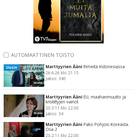
AUTOMAATTINEN TOISTO
Marttyyrien Ääni
Ihmeitä Indonesiassa
Uusin
26.6.26 klo 21.15
Jakso: 340
30 min
Marttyyrien Ääni
EU, maahanmuutto ja
kristittyjen vainot
20.3.11 klo 22.00
Jakso: 34
30 min
Marttyyrien Ääni
Pako Pohjois-Koreasta.
Osa 2
20.2.11 klo 22.00