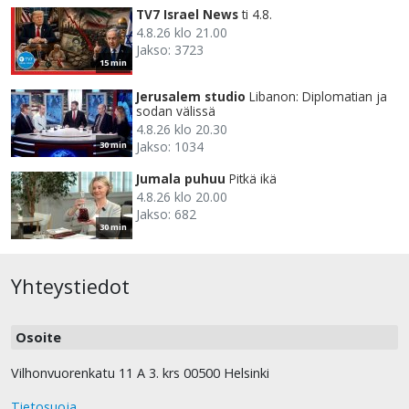
TV7 Israel News
ti 4.8.
4.8.26 klo 21.00
Jakso: 3723
15 min
Jerusalem studio
Libanon: Diplomatian ja
sodan välissä
4.8.26 klo 20.30
Jakso: 1034
30 min
Jumala puhuu
Pitkä ikä
4.8.26 klo 20.00
Jakso: 682
30 min
Yhteystiedot
Osoite
Vilhonvuorenkatu 11 A 3. krs 00500 Helsinki
Tietosuoja