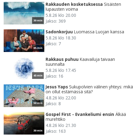
Rakkauden kosketuksessa
Sisäisten
lupausten voima
5.8.26 klo 20.00
Jakso: 369
30 min
Sadonkorjuu
Luomassa Luojan kanssa
5.8.26 klo 18.30
Jakso: 7
85 min
Rakkaus puhuu
Kaavailuja taivaan
suunnalta
5.8.26 klo 17.45
Jakso: 16
45 min
Jesus Yaps
Sukupolvien välinen yhteys: mikä
on ollut estämässä sitä?
4.8.26 klo 22.00
Jakso: 8
50 min
Gospel First - Evankeliumi ensin
Älkää
murehtiko
4.8.26 klo 21.30
Jakso: 163
30 min