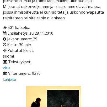
prosenttia, elää ja toimii länsimaiden ulkopuolella.
Miljoonat uskonveljemme ja -sisaremme elävät maissa,
joissa ihmisoikeutta ei kunnioiteta ja uskonnonvapautta
rajoitetaan tai sitä ei ole ollenkaan.
501 katselua
Ensilähetys: su 28.11.2010
Jaksonumero: 29
Kesto: 30 min
Puhutut kielet:
suomi
Tekstitykset:
viro
Viitenumero: 9276
Lahjoita