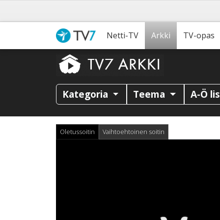
Netti-TV
Arkki
TV-opas
Kategoria
Teema
A-Ö li
Oletussoitin
Vaihtoehtoinen soitin