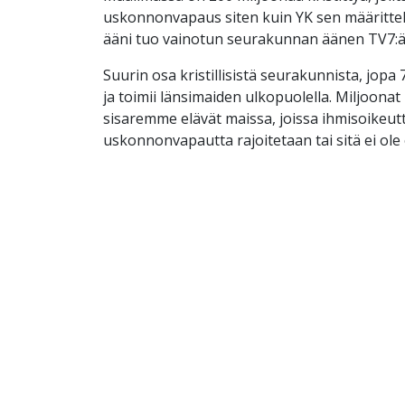
uskonnonvapaus siten kuin YK sen määrittel
ääni tuo vainotun seurakunnan äänen TV7:ä
Suurin osa kristillisistä seurakunnista, jopa 
ja toimii länsimaiden ulkopuolella. Miljoona
sisaremme elävät maissa, joissa ihmisoikeutt
uskonnonvapautta rajoitetaan tai sitä ei ole