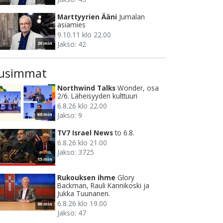
Marttyyrien Ääni
Jumalan
asiamies
9.10.11 klo 22.00
Jakso: 42
30 min
usimmat
Northwind Talks
Wonder, osa
2/6. Läheisyyden kulttuuri
6.8.26 klo 22.00
Jakso: 9
60 min
TV7 Israel News
to 6.8.
6.8.26 klo 21.00
Jakso: 3725
15 min
Rukouksen ihme
Glory
Backman, Rauli Kannikoski ja
Jukka Tuunanen.
6.8.26 klo 19.00
90 min
Jakso: 47