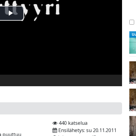
Toista
Video
U
440 katselua
Ensilähetys: su 20.11.2011
ta puuttuu