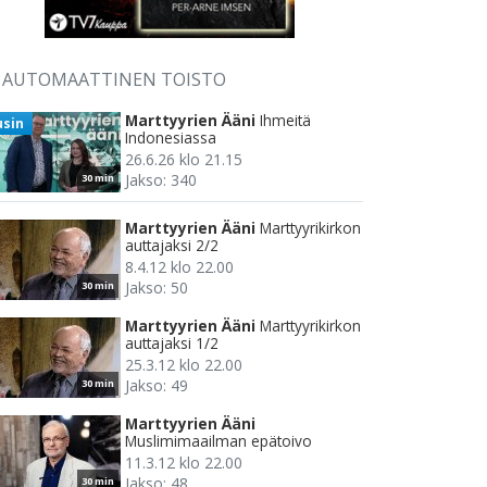
AUTOMAATTINEN TOISTO
Marttyyrien Ääni
Ihmeitä
usin
Indonesiassa
26.6.26 klo 21.15
Jakso: 340
30 min
Marttyyrien Ääni
Marttyyrikirkon
auttajaksi 2/2
8.4.12 klo 22.00
Jakso: 50
30 min
Marttyyrien Ääni
Marttyyrikirkon
auttajaksi 1/2
25.3.12 klo 22.00
Jakso: 49
30 min
Marttyyrien Ääni
Muslimimaailman epätoivo
11.3.12 klo 22.00
Jakso: 48
30 min