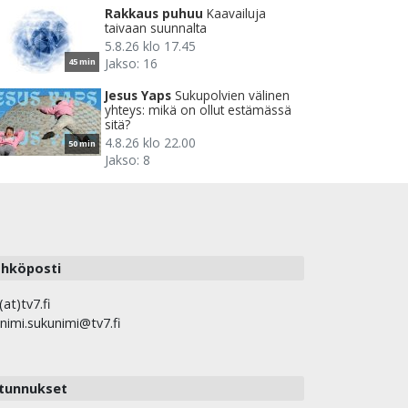
Rakkaus puhuu
Kaavailuja
taivaan suunnalta
5.8.26 klo 17.45
Jakso: 16
45 min
Jesus Yaps
Sukupolvien välinen
yhteys: mikä on ollut estämässä
sitä?
4.8.26 klo 22.00
50 min
Jakso: 8
hköposti
(at)tv7.fi
nimi.sukunimi@tv7.fi
tunnukset