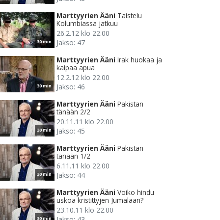
Marttyyrien Ääni
Taistelu
Kolumbiassa jatkuu
26.2.12 klo 22.00
Jakso: 47
30 min
Marttyyrien Ääni
Irak huokaa ja
kaipaa apua
12.2.12 klo 22.00
Jakso: 46
30 min
Marttyyrien Ääni
Pakistan
tänään 2/2
20.11.11 klo 22.00
Jakso: 45
30 min
Marttyyrien Ääni
Pakistan
tänään 1/2
6.11.11 klo 22.00
Jakso: 44
30 min
Marttyyrien Ääni
Voiko hindu
uskoa kristittyjen Jumalaan?
23.10.11 klo 22.00
Jakso: 43
30 min