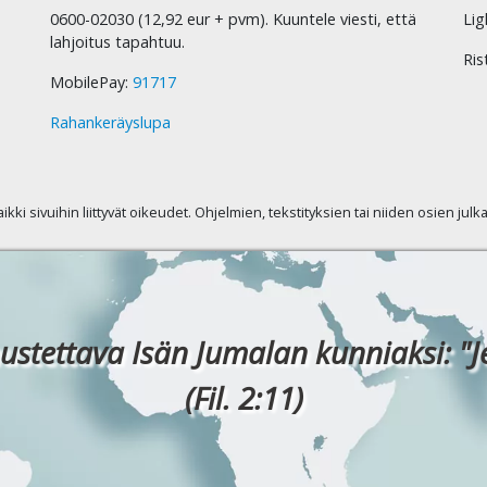
0600-02030 (12,92 eur + pvm). Kuuntele viesti, että
Lig
lahjoitus tapahtuu.
Ris
MobilePay:
91717
Rahankeräyslupa
kaikki sivuihin liittyvät oikeudet. Ohjelmien, tekstityksien tai niiden osien jul
ustettava Isän Jumalan kunniaksi: "J
(Fil. 2:11)