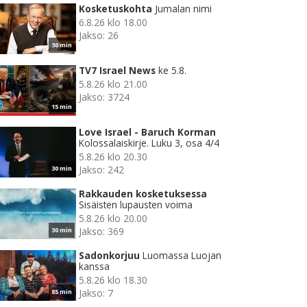
Kosketuskohta
Jumalan nimi
6.8.26 klo 18.00
Jakso: 26
30 min
TV7 Israel News
ke 5.8.
5.8.26 klo 21.00
Jakso: 3724
15 min
Love Israel - Baruch Korman
Kolossalaiskirje. Luku 3, osa 4/4
5.8.26 klo 20.30
Jakso: 242
30 min
Rakkauden kosketuksessa
Sisäisten lupausten voima
5.8.26 klo 20.00
Jakso: 369
30 min
Sadonkorjuu
Luomassa Luojan
kanssa
5.8.26 klo 18.30
Jakso: 7
85 min