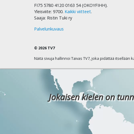
FI75 5780 4120 0163 54 (OKOYFIHH).
Yleisviite: 9700.
Kaikki viitteet
.
Saaja: Ristin Tuki ry
Palvelunkuvaus
© 2026 TV7
Näitä sivuja hallinnoi Taivas TV7, joka pidättää itsellään 
Jokaisen kielen on tunn