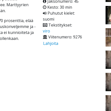
Jaksonumero: 45
ee. Marttyyrien
Kesto: 30 min
än.
Puhutut kielet:
suomi
70 prosenttia, elää
Tekstitykset:
t uskonveljemme ja -
viro
a ei kunnioiteta ja
Viitenumero: 9276
 ollenkaan.
Lahjoita