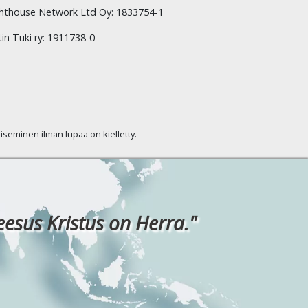
hthouse Network Ltd Oy: 1833754-1
tin Tuki ry: 1911738-0
kaiseminen ilman lupaa on kielletty.
eesus Kristus on Herra."