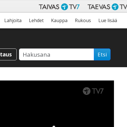
Lahjoita
Lehdet
Kauppa
Rukous
Lue lisää
staus
Etsi