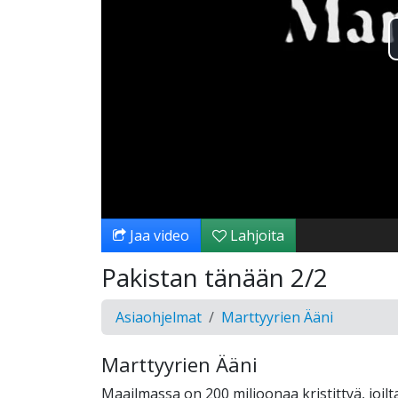
Jaa video
Lahjoita
Pakistan tänään 2/2
Asiaohjelmat
Marttyyrien Ääni
Marttyyrien Ääni
Maailmassa on 200 miljoonaa kristittyä, joil