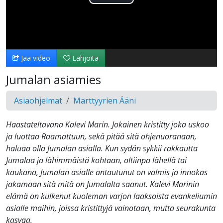
Toista
Video
Jaa video
Lahjoita
Jumalan asiamies
Asiaohjelmat
Marttyyrien Ääni
Haastateltavana Kalevi Marin. Jokainen kristitty joka uskoo
ja luottaa Raamattuun, sekä pitää sitä ohjenuoranaan,
haluaa olla Jumalan asialla. Kun sydän sykkii rakkautta
Jumalaa ja lähimmäistä kohtaan, oltiinpa lähellä tai
kaukana, Jumalan asialle antautunut on valmis ja innokas
jakamaan sitä mitä on Jumalalta saanut. Kalevi Marinin
elämä on kulkenut kuoleman varjon laaksoista evankeliumin
asialle maihin, joissa kristittyjä vainotaan, mutta seurakunta
kasvaa.