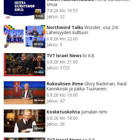
sinua
7.8.26 klo 16.55
Jakso: 32
5 min
Northwind Talks
Wonder, osa 2/6.
Läheisyyden kulttuuri
6.8.26 klo 22.00
Jakso: 9
60 min
TV7 Israel News
to 6.8.
6.8.26 klo 21.00
Jakso: 3725
15 min
Rukouksen ihme
Glory Backman, Rauli
Kannikoski ja Jukka Tuunanen.
6.8.26 klo 19.00
Jakso: 47
90 min
Kosketuskohta
Jumalan nimi
6.8.26 klo 18.00
Jakso: 26
30 min
TV7 Israel News
ke 5.8.