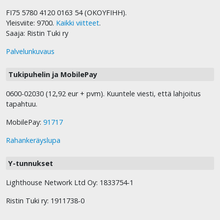
FI75 5780 4120 0163 54 (OKOYFIHH).
Yleisviite: 9700.
Kaikki viitteet
.
Saaja: Ristin Tuki ry
Palvelunkuvaus
Tukipuhelin ja MobilePay
0600-02030 (12,92 eur + pvm). Kuuntele viesti, että lahjoitus
tapahtuu.
MobilePay:
91717
Rahankeräyslupa
Y-tunnukset
Lighthouse Network Ltd Oy: 1833754-1
Ristin Tuki ry: 1911738-0