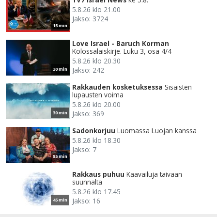
5.8.26 klo 21.00
Jakso: 3724
15 min
Love Israel - Baruch Korman
Kolossalaiskirje. Luku 3, osa 4/4
5.8.26 klo 20.30
Jakso: 242
30 min
Rakkauden kosketuksessa
Sisäisten
lupausten voima
5.8.26 klo 20.00
Jakso: 369
30 min
Sadonkorjuu
Luomassa Luojan kanssa
5.8.26 klo 18.30
Jakso: 7
85 min
Rakkaus puhuu
Kaavailuja taivaan
suunnalta
5.8.26 klo 17.45
Jakso: 16
45 min