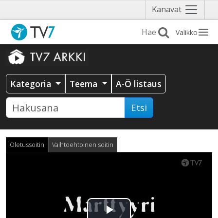
Näytä
Kanavat
valikko
Valikko
Kategoria
Teema
A-Ö listaus
Etsi
Oletussoitin
Vaihtoehtoinen soitin