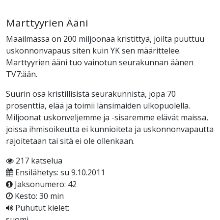
Marttyyrien Ääni
Maailmassa on 200 miljoonaa kristittyä, joilta puuttuu
uskonnonvapaus siten kuin YK sen määrittelee.
Marttyyrien ääni tuo vainotun seurakunnan äänen
TV7:ään.
Suurin osa kristillisistä seurakunnista, jopa 70
prosenttia, elää ja toimii länsimaiden ulkopuolella.
Miljoonat uskonveljemme ja -sisaremme elävät maissa,
joissa ihmisoikeutta ei kunnioiteta ja uskonnonvapautta
rajoitetaan tai sitä ei ole ollenkaan.
217 katselua
Ensilähetys: su 9.10.2011
Jaksonumero: 42
Kesto: 30 min
Puhutut kielet:
suomi