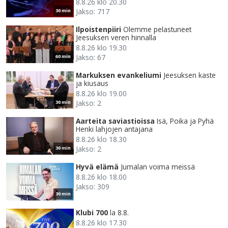
8.8.26 klo 20.30
Jakso: 717
30 min
Ilpoistenpiiri
Olemme pelastuneet
Jeesuksen veren hinnalla
8.8.26 klo 19.30
Jakso: 67
60 min
Markuksen evankeliumi
Jeesuksen kaste
ja kiusaus
8.8.26 klo 19.00
Jakso: 2
30 min
Aarteita saviastioissa
Isä, Poika ja Pyhä
Henki lahjojen antajana
8.8.26 klo 18.30
Jakso: 2
30 min
Hyvä elämä
Jumalan voima meissä
8.8.26 klo 18.00
Jakso: 309
30 min
Klubi 700
la 8.8.
8.8.26 klo 17.30