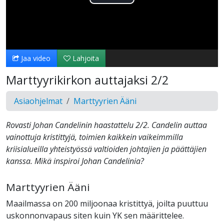
Toista
Video
Jaa video
Lahjoita
Marttyyrikirkon auttajaksi 2/2
Asiaohjelmat
Marttyyrien Ääni
Rovasti Johan Candelinin haastattelu 2/2. Candelin auttaa
vainottuja kristittyjä, toimien kaikkein vaikeimmilla
kriisialueilla yhteistyössä valtioiden johtajien ja päättäjien
kanssa. Mikä inspiroi Johan Candelinia?
Marttyyrien Ääni
Maailmassa on 200 miljoonaa kristittyä, joilta puuttuu
uskonnonvapaus siten kuin YK sen määrittelee.