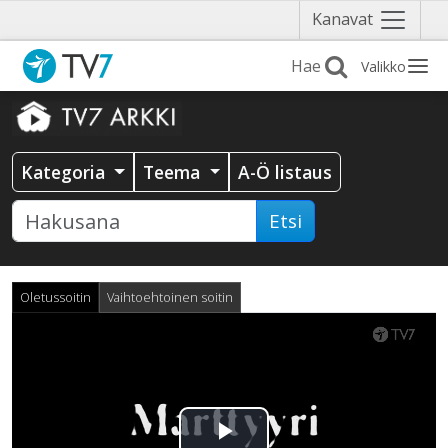
Näytä
Kanavat
valikko
Valikko
Kategoria
Teema
A-Ö listaus
Etsi
Oletussoitin
Vaihtoehtoinen soitin