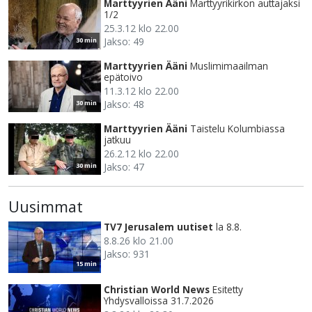
Marttyyrien Ääni
Marttyyrikirkon auttajaksi
1/2
25.3.12 klo 22.00
Jakso: 49
30 min
Marttyyrien Ääni
Muslimimaailman
epätoivo
11.3.12 klo 22.00
Jakso: 48
30 min
Marttyyrien Ääni
Taistelu Kolumbiassa
jatkuu
26.2.12 klo 22.00
Jakso: 47
30 min
Uusimmat
TV7 Jerusalem uutiset
la 8.8.
8.8.26 klo 21.00
Jakso: 931
15 min
Christian World News
Esitetty
Yhdysvalloissa 31.7.2026