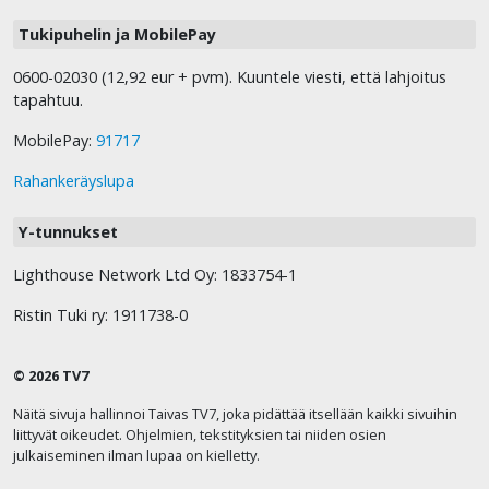
Tukipuhelin ja MobilePay
0600-02030 (12,92 eur + pvm). Kuuntele viesti, että lahjoitus
tapahtuu.
MobilePay:
91717
Rahankeräyslupa
Y-tunnukset
Lighthouse Network Ltd Oy: 1833754-1
Ristin Tuki ry: 1911738-0
© 2026 TV7
Näitä sivuja hallinnoi Taivas TV7, joka pidättää itsellään kaikki sivuihin
liittyvät oikeudet. Ohjelmien, tekstityksien tai niiden osien
julkaiseminen ilman lupaa on kielletty.