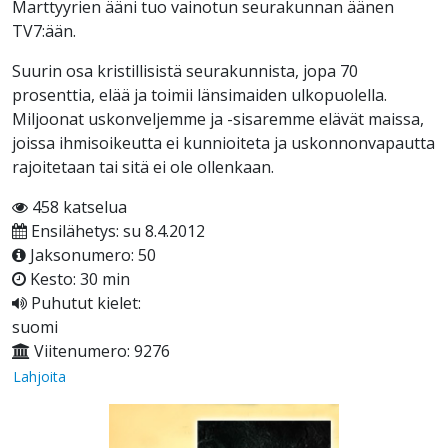
Marttyyrien ääni tuo vainotun seurakunnan äänen
TV7:ään.
Suurin osa kristillisistä seurakunnista, jopa 70
prosenttia, elää ja toimii länsimaiden ulkopuolella.
Miljoonat uskonveljemme ja -sisaremme elävät maissa,
joissa ihmisoikeutta ei kunnioiteta ja uskonnonvapautta
rajoitetaan tai sitä ei ole ollenkaan.
458 katselua
Ensilähetys: su 8.4.2012
Jaksonumero: 50
Kesto: 30 min
Puhutut kielet:
suomi
Viitenumero: 9276
Lahjoita