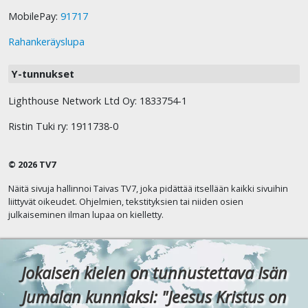
MobilePay:
91717
Rahankeräyslupa
Y-tunnukset
Lighthouse Network Ltd Oy: 1833754-1
Ristin Tuki ry: 1911738-0
© 2026 TV7
Näitä sivuja hallinnoi Taivas TV7, joka pidättää itsellään kaikki sivuihin
liittyvät oikeudet. Ohjelmien, tekstityksien tai niiden osien
julkaiseminen ilman lupaa on kielletty.
Jokaisen kielen on tunnustettava Isän
Jumalan kunniaksi: "Jeesus Kristus on