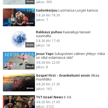
Jakso: 369
30 min
Sadonkorjuu
Luomassa Luojan kanssa
5.8.26 klo 18.30
Jakso: 7
85 min
Rakkaus puhuu
Kaavailuja taivaan
suunnalta
5.8.26 klo 17.45
Jakso: 16
45 min
Jesus Yaps
Sukupolvien välinen yhteys: mikä
on ollut estämässä sitä?
4.8.26 klo 22.00
Jakso: 8
50 min
Gospel First - Evankeliumi ensin
Älkää
murehtiko
4.8.26 klo 21.30
Jakso: 163
30 min
TV7 Israel News
ti 4.8.
4.8.26 klo 21.00
Jakso: 3723