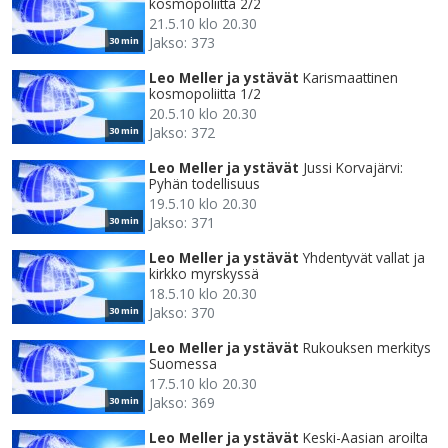
kosmopoliitta 2/2
21.5.10 klo 20.30
Jakso: 373
30 min
Leo Meller ja ystävät
Karismaattinen
kosmopoliitta 1/2
20.5.10 klo 20.30
Jakso: 372
30 min
Leo Meller ja ystävät
Jussi Korvajärvi:
Pyhän todellisuus
19.5.10 klo 20.30
Jakso: 371
30 min
Leo Meller ja ystävät
Yhdentyvät vallat ja
kirkko myrskyssä
18.5.10 klo 20.30
Jakso: 370
30 min
Leo Meller ja ystävät
Rukouksen merkitys
Suomessa
17.5.10 klo 20.30
Jakso: 369
30 min
Leo Meller ja ystävät
Keski-Aasian aroilta