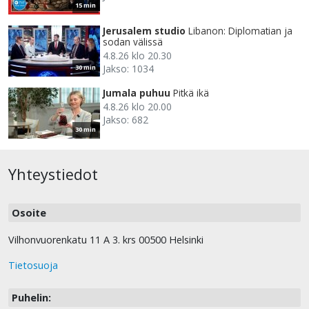
15 min
Jerusalem studio
Libanon: Diplomatian ja
sodan välissä
4.8.26 klo 20.30
Jakso: 1034
30 min
Jumala puhuu
Pitkä ikä
4.8.26 klo 20.00
Jakso: 682
30 min
Yhteystiedot
Osoite
Vilhonvuorenkatu 11 A 3. krs 00500 Helsinki
Tietosuoja
Puhelin: