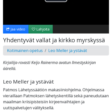
Toista
Video
Jaa video
Lahjoita
Yhdentyvät vallat ja kirkko myrskyssä
Kotimainen opetus
Leo Meller ja ystävät
Kirjailija-rovasti Keijo Rainerma avatun Ilmestyskirjan
äärellä.
Leo Meller ja ystävät
Patmos Lähetyssäätiön makasiiniohjelma. Ohjelmassa
vieraillaan Patmoksen lähetyskentillä sekä paneudutaan
maailman kriisipisteisiin kirjeenvaihtajien ja
uutispalvelujen välityksellä.