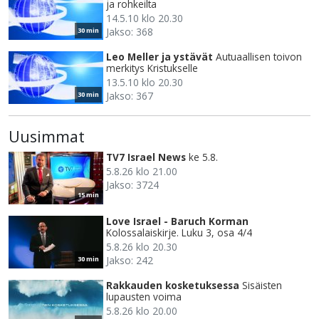
ja rohkeilta
14.5.10 klo 20.30
Jakso: 368
30 min
Leo Meller ja ystävät
Autuaallisen toivon
merkitys Kristukselle
13.5.10 klo 20.30
Jakso: 367
30 min
Uusimmat
TV7 Israel News
ke 5.8.
5.8.26 klo 21.00
Jakso: 3724
15 min
Love Israel - Baruch Korman
Kolossalaiskirje. Luku 3, osa 4/4
5.8.26 klo 20.30
Jakso: 242
30 min
Rakkauden kosketuksessa
Sisäisten
lupausten voima
5.8.26 klo 20.00