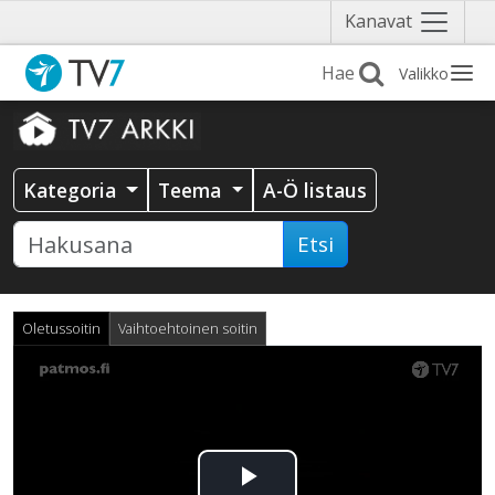
Näytä
Kanavat
valikko
Valikko
Kategoria
Teema
A-Ö listaus
Etsi
Oletussoitin
Vaihtoehtoinen soitin