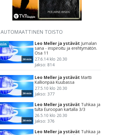
AUTOMAATTINEN TOISTO
Leo Meller ja ystävät
Jumalan
usin
sana - inspiroitu ja erehtymätön.
Osa 11
27.6.14 klo 20.30
30 min
Jakso: 814
Leo Meller ja ystävät
Martti
Kallionpää Kuubassa
27.5.10 klo 20.30
Jakso: 377
30 min
Leo Meller ja ystävät
Tuhkaa ja
tulta Euroopan kartalla 3/3
26.5.10 klo 20.30
Jakso: 376
30 min
Leo Meller ja ystävät
Tuhkaa ja