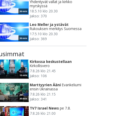
Yhdentyvät vallat ja kirkko
myrskyssä
18.5.10 klo 20.30
30 min
Jakso: 370
Leo Meller ja ystävät
Rukouksen merkitys Suomessa
17.5.10 klo 20.30
Jakso: 369
30 min
usimmat
Kirkossa keskustellaan
Kirkollisvero
7.8.26 klo 21.45
Jakso: 106
15 min
Marttyyrien Ääni
Evankeliumi
ensin Ukrainassa
7.8.26 klo 21.15
Jakso: 341
30 min
TV7 Israel News
pe 7.8.
7.8.26 klo 21.00