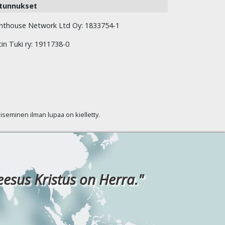
tunnukset
hthouse Network Ltd Oy: 1833754-1
tin Tuki ry: 1911738-0
kaiseminen ilman lupaa on kielletty.
eesus Kristus on Herra."