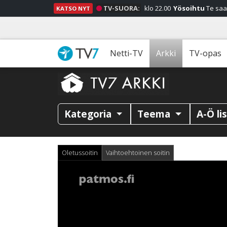
TV-SUORA:
klo 22.00
Yösoihtu
Te saa
KATSO NYT
Netti-TV
Arkki
TV-opas
Kategoria
Teema
A-Ö li
Oletussoitin
Vaihtoehtoinen soitin