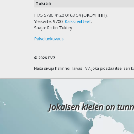
Tukitili
FI75 5780 4120 0163 54 (OKOYFIHH).
Yleisviite: 9700.
Kaikki viitteet
.
Saaja: Ristin Tuki ry
Palvelunkuvaus
© 2026 TV7
Näitä sivuja hallinnoi Taivas TV7, joka pidättää itsellään 
Jokaisen kielen on tunn