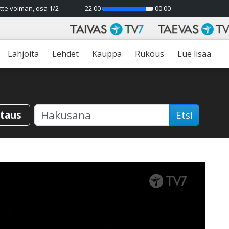
tte voiman, osa 1/2
22.00
00.00
85%
Lahjoita
Lehdet
Kauppa
Rukous
Lue lisää
staus
Etsi