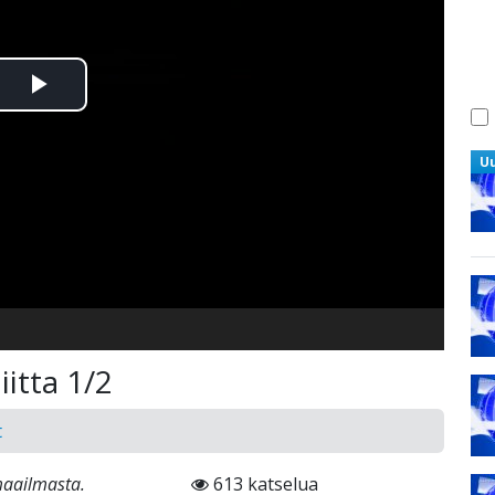
Toista
Video
U
itta 1/2
t
maailmasta.
613 katselua