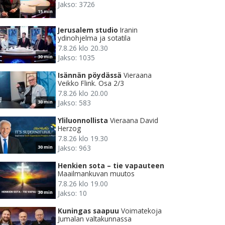
Jakso: 3726
15 min
Jerusalem studio
Iranin
ydinohjelma ja sotatila
7.8.26 klo 20.30
Jakso: 1035
30 min
Isännän pöydässä
Vieraana
Veikko Flink. Osa 2/3
7.8.26 klo 20.00
Jakso: 583
30 min
Yliluonnollista
Vieraana David
Herzog
7.8.26 klo 19.30
Jakso: 963
30 min
Henkien sota – tie vapauteen
Maailmankuvan muutos
7.8.26 klo 19.00
Jakso: 10
30 min
Kuningas saapuu
Voimatekoja
Jumalan valtakunnassa