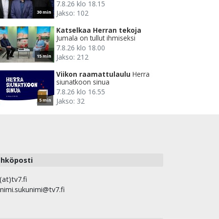
7.8.26 klo 18.15
Jakso: 102
30 min
Katselkaa Herran tekoja
Jumala on tullut ihmiseksi
7.8.26 klo 18.00
Jakso: 212
15 min
Viikon raamattulaulu
Herra
siunatkoon sinua
7.8.26 klo 16.55
Jakso: 32
5 min
hköposti
(at)tv7.fi
nimi.sukunimi@tv7.fi