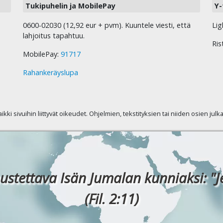
Tukipuhelin ja MobilePay
Y-
0600-02030 (12,92 eur + pvm). Kuuntele viesti, että
Lig
lahjoitus tapahtuu.
Ris
MobilePay:
91717
Rahankeräyslupa
kaikki sivuihin liittyvät oikeudet. Ohjelmien, tekstityksien tai niiden osien jul
ustettava Isän Jumalan kunniaksi: "J
(Fil. 2:11)