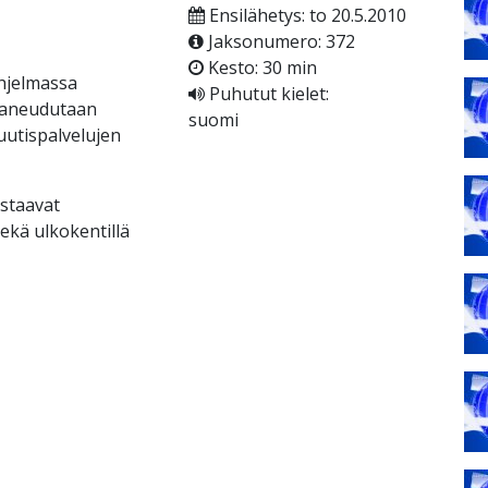
Ensilähetys: to 20.5.2010
Jaksonumero: 372
Kesto: 30 min
hjelmassa
Puhutut kielet:
 paneudutaan
suomi
 uutispalvelujen
astaavat
ekä ulkokentillä