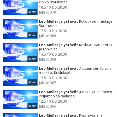
kirkko myrskyssä
18.5.10 klo 20.30
Jakso: 370
30 min
Leo Meller ja ystävät
Rukouksen merkitys
Suomessa
17.5.10 klo 20.30
Jakso: 369
30 min
Leo Meller ja ystävät
Keski-Aasian aroilta
ja rohkeilta
14.5.10 klo 20.30
Jakso: 368
30 min
Leo Meller ja ystävät
Autuaallisen toivon
merkitys Kristukselle
13.5.10 klo 20.30
Jakso: 367
30 min
Leo Meller ja ystävät
Jumala ja 'se toinen'
Peijaksen sairaalassa
12.5.10 klo 20.30
Jakso: 366
30 min
Leo Meller ja ystävät
Kysymyksiä ja