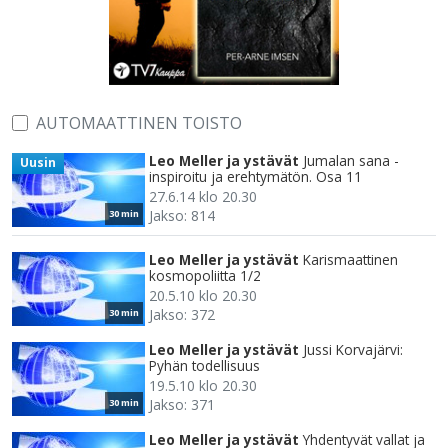
AUTOMAATTINEN TOISTO
Leo Meller ja ystävät
Jumalan sana -
Uusin
inspiroitu ja erehtymätön. Osa 11
27.6.14 klo 20.30
Jakso: 814
30 min
Leo Meller ja ystävät
Karismaattinen
kosmopoliitta 1/2
20.5.10 klo 20.30
Jakso: 372
30 min
Leo Meller ja ystävät
Jussi Korvajärvi:
Pyhän todellisuus
19.5.10 klo 20.30
Jakso: 371
30 min
Leo Meller ja ystävät
Yhdentyvät vallat ja