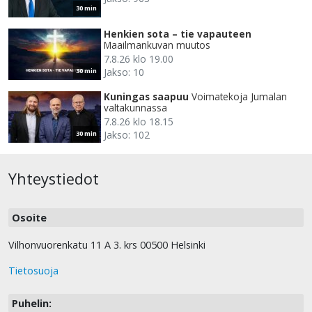
30 min
Henkien sota – tie vapauteen
Maailmankuvan muutos
7.8.26 klo 19.00
Jakso: 10
30 min
Kuningas saapuu
Voimatekoja Jumalan
valtakunnassa
7.8.26 klo 18.15
Jakso: 102
30 min
Yhteystiedot
Osoite
Vilhonvuorenkatu 11 A 3. krs 00500 Helsinki
Tietosuoja
Puhelin: