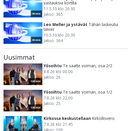
vastauksia kortilla
11.5.10 klo 20.30
Jakso: 365
30 min
Leo Meller ja ystävät
Tähän laskeutui
taivas
10.5.10 klo 20.30
Jakso: 364
30 min
Uusimmat
Yösoihtu
Te saatte voiman, osa 2/2
8.8.26 klo 00.00
Jakso: 26
120 min
Yösoihtu
Te saatte voiman, osa 1/2
7.8.26 klo 22.00
Jakso: 25
120 min
Kirkossa keskustellaan
Kirkollisvero
7.8.26 klo 21.45
Jakso: 106