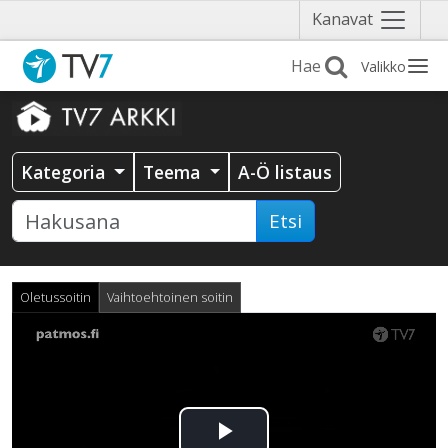
Näytä
Kanavat
valikko
Valikko
Kategoria
Teema
A-Ö listaus
Etsi
Oletussoitin
Vaihtoehtoinen soitin