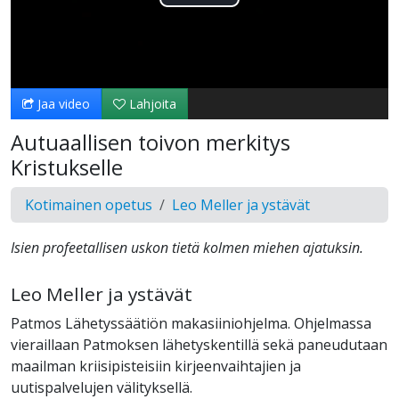
Toista
Video
Jaa video
Lahjoita
Autuaallisen toivon merkitys
Kristukselle
Kotimainen opetus
Leo Meller ja ystävät
Isien profeetallisen uskon tietä kolmen miehen ajatuksin.
Leo Meller ja ystävät
Patmos Lähetyssäätiön makasiiniohjelma. Ohjelmassa
vieraillaan Patmoksen lähetyskentillä sekä paneudutaan
maailman kriisipisteisiin kirjeenvaihtajien ja
uutispalvelujen välityksellä.