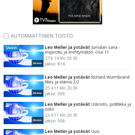
AUTOMAATTINEN TOISTO
Leo Meller ja ystävät
Jumalan sana -
Uusin
inspiroitu ja erehtymätön. Osa 11
27.6.14 klo 20.30
Jakso: 814
30 min
Leo Meller ja ystävät
Richard Wurmbrand:
Mies ja elämä 2/2
25.4.11 klo 20.30
Jakso: 509
30 min
Leo Meller ja ystävät
Uskonto, politiikka ja
usko
22.4.11 klo 20.30
Jakso: 508
30 min
Leo Meller ja ystävät
Uusi