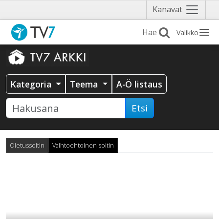
Näytä
Kanavat
valikko
Valikko
Kategoria
Teema
A-Ö listaus
Etsi
Oletussoitin
Vaihtoehtoinen soitin