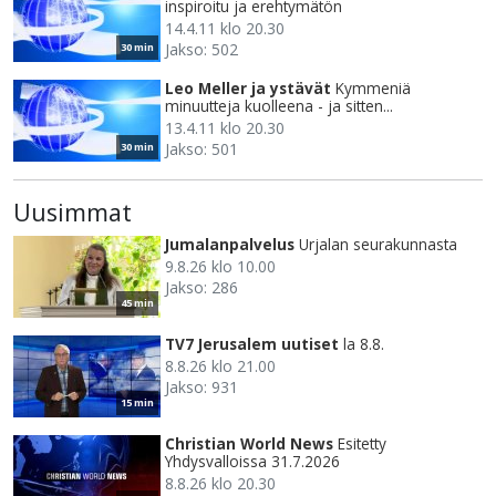
inspiroitu ja erehtymätön
14.4.11 klo 20.30
Jakso: 502
30 min
Leo Meller ja ystävät
Kymmeniä
minuutteja kuolleena - ja sitten...
13.4.11 klo 20.30
Jakso: 501
30 min
Uusimmat
Jumalanpalvelus
Urjalan seurakunnasta
9.8.26 klo 10.00
Jakso: 286
45 min
TV7 Jerusalem uutiset
la 8.8.
8.8.26 klo 21.00
Jakso: 931
15 min
Christian World News
Esitetty
Yhdysvalloissa 31.7.2026
8.8.26 klo 20.30