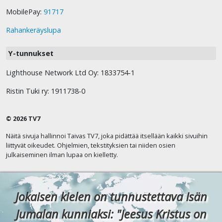
MobilePay:
91717
Rahankeräyslupa
Y-tunnukset
Lighthouse Network Ltd Oy: 1833754-1
Ristin Tuki ry: 1911738-0
© 2026 TV7
Näitä sivuja hallinnoi Taivas TV7, joka pidättää itsellään kaikki sivuihin
liittyvät oikeudet. Ohjelmien, tekstityksien tai niiden osien
julkaiseminen ilman lupaa on kielletty.
Jokaisen kielen on tunnustettava Isän
Jumalan kunniaksi: "Jeesus Kristus on