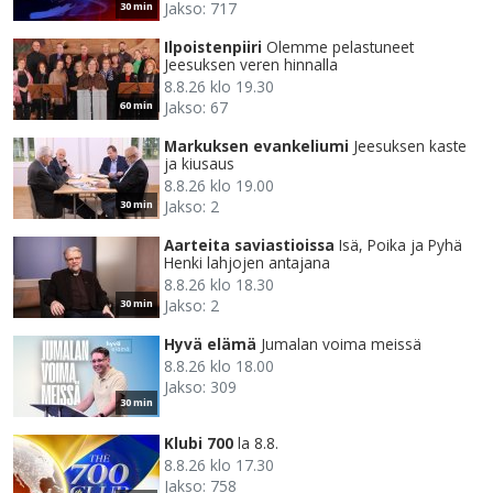
Jakso: 717
30 min
Ilpoistenpiiri
Olemme pelastuneet
Jeesuksen veren hinnalla
8.8.26 klo 19.30
Jakso: 67
60 min
Markuksen evankeliumi
Jeesuksen kaste
ja kiusaus
8.8.26 klo 19.00
Jakso: 2
30 min
Aarteita saviastioissa
Isä, Poika ja Pyhä
Henki lahjojen antajana
8.8.26 klo 18.30
Jakso: 2
30 min
Hyvä elämä
Jumalan voima meissä
8.8.26 klo 18.00
Jakso: 309
30 min
Klubi 700
la 8.8.
8.8.26 klo 17.30
Jakso: 758