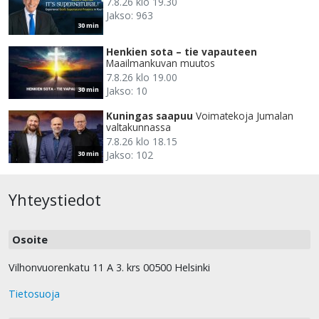
7.8.26 klo 19.30
Jakso: 963
30 min
Henkien sota – tie vapauteen
Maailmankuvan muutos
7.8.26 klo 19.00
Jakso: 10
30 min
Kuningas saapuu
Voimatekoja Jumalan
valtakunnassa
7.8.26 klo 18.15
Jakso: 102
30 min
Yhteystiedot
Osoite
Vilhonvuorenkatu 11 A 3. krs 00500 Helsinki
Tietosuoja