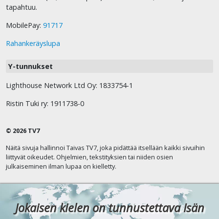
tapahtuu.
MobilePay:
91717
Rahankeräyslupa
Y-tunnukset
Lighthouse Network Ltd Oy: 1833754-1
Ristin Tuki ry: 1911738-0
© 2026 TV7
Näitä sivuja hallinnoi Taivas TV7, joka pidättää itsellään kaikki sivuihin
liittyvät oikeudet. Ohjelmien, tekstityksien tai niiden osien
julkaiseminen ilman lupaa on kielletty.
Jokaisen kielen on tunnustettava Isän