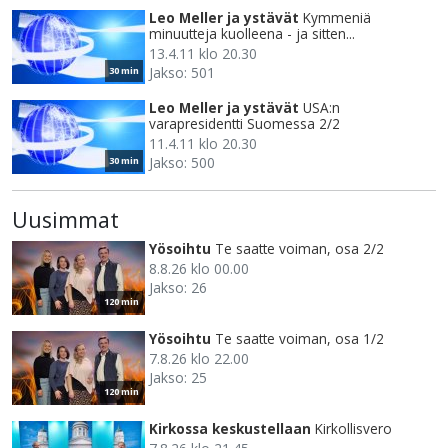
Leo Meller ja ystävät
Kymmeniä
minuutteja kuolleena - ja sitten...
13.4.11 klo 20.30
Jakso: 501
30 min
Leo Meller ja ystävät
USA:n
varapresidentti Suomessa 2/2
11.4.11 klo 20.30
Jakso: 500
30 min
Uusimmat
Yösoihtu
Te saatte voiman, osa 2/2
8.8.26 klo 00.00
Jakso: 26
120 min
Yösoihtu
Te saatte voiman, osa 1/2
7.8.26 klo 22.00
Jakso: 25
120 min
Kirkossa keskustellaan
Kirkollisvero