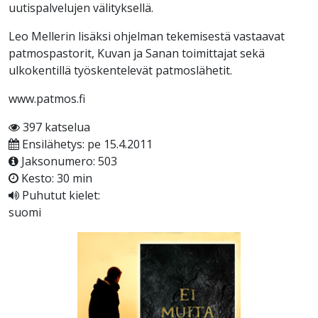
uutispalvelujen välityksellä.
Leo Mellerin lisäksi ohjelman tekemisestä vastaavat
patmospastorit, Kuvan ja Sanan toimittajat sekä
ulkokentillä työskentelevät patmoslähetit.
www.patmos.fi
397 katselua
Ensilähetys: pe 15.4.2011
Jaksonumero: 503
Kesto: 30 min
Puhutut kielet:
suomi