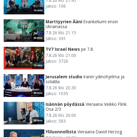
7.8.26 klo 21.45
Jakso: 106
15 min
Marttyyrien Ääni
Evankeliumi ensin
Ukrainassa
7.8.26 klo 21.15
Jakso: 341
30 min
TV7 Israel News
pe 7.8.
7.8.26 klo 21.00
Jakso: 3726
15 min
Jerusalem studio
Iranin ydinohjelma ja
sotatila
7.8.26 klo 20.30
Jakso: 1035
30 min
Isännän pöydässä
Vieraana Veikko Flink.
Osa 2/3
7.8.26 klo 20.00
Jakso: 583
30 min
Yliluonnollista
Vieraana David Herzog