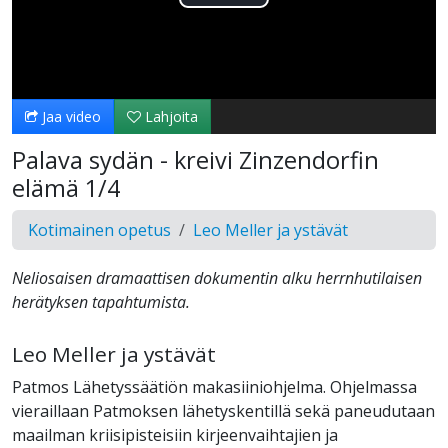
Toista
Video
Jaa video
Lahjoita
Palava sydän - kreivi Zinzendorfin
elämä 1/4
Kotimainen opetus
Leo Meller ja ystävät
Neliosaisen dramaattisen dokumentin alku herrnhutilaisen
herätyksen tapahtumista.
Leo Meller ja ystävät
Patmos Lähetyssäätiön makasiiniohjelma. Ohjelmassa
vieraillaan Patmoksen lähetyskentillä sekä paneudutaan
maailman kriisipisteisiin kirjeenvaihtajien ja