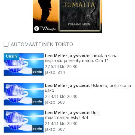
AUTOMAATTINEN TOISTO
Leo Meller ja ystävät
Jumalan sana -
Uusin
inspiroitu ja erehtymätön. Osa 11
27.6.14 klo 20.30
Jakso: 814
30 min
Leo Meller ja ystävät
Uskonto, politiikka ja
usko
22.4.11 klo 20.30
Jakso: 508
30 min
Leo Meller ja ystävät
Uusi
maailmanjärjestys 4/4
21.4.11 klo 20.30
Jakso: 507
30 min