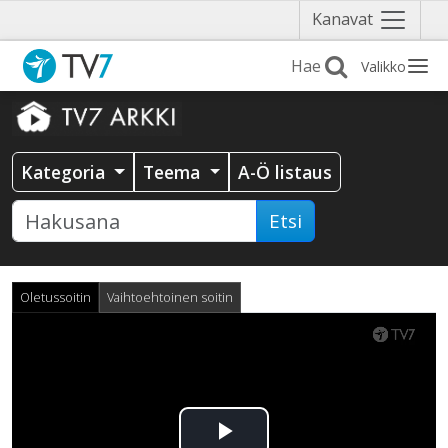
Näytä
Kanavat
valikko
Valikko
Kategoria
Teema
A-Ö listaus
Etsi
Oletussoitin
Vaihtoehtoinen soitin