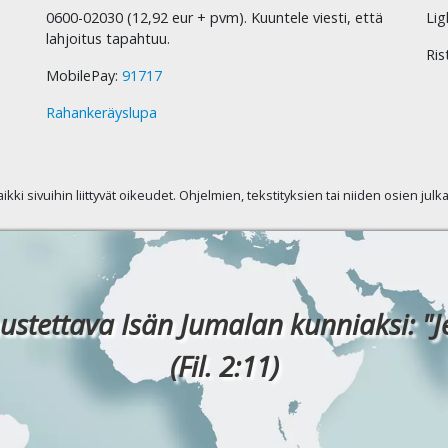
0600-02030 (12,92 eur + pvm). Kuuntele viesti, että
Lig
lahjoitus tapahtuu.
Ris
MobilePay:
91717
Rahankeräyslupa
kaikki sivuihin liittyvät oikeudet. Ohjelmien, tekstityksien tai niiden osien jul
ustettava Isän Jumalan kunniaksi: "J
(Fil. 2:11)