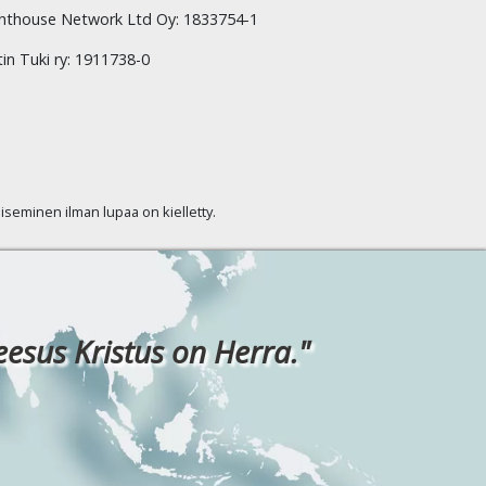
hthouse Network Ltd Oy: 1833754-1
tin Tuki ry: 1911738-0
kaiseminen ilman lupaa on kielletty.
eesus Kristus on Herra."