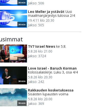
Jakso: 506
30 min
Leo Meller ja ystävät
Uusi
maailmanjärjestys tulossa 2/4
19.4.11 klo 20.30
Jakso: 505
30 min
usimmat
TV7 Israel News
ke 5.8.
5.8.26 klo 21.00
Jakso: 3724
15 min
Love Israel - Baruch Korman
Kolossalaiskirje. Luku 3, osa 4/4
5.8.26 klo 20.30
Jakso: 242
30 min
Rakkauden kosketuksessa
Sisäisten lupausten voima
5.8.26 klo 20.00
Jakso: 369
30 min