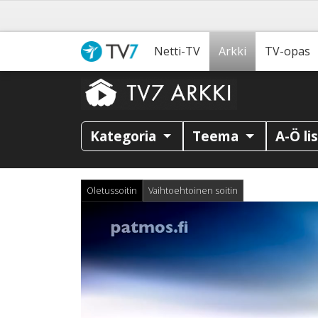
Netti-TV
Arkki
TV-opas
Kategoria
Teema
A-Ö li
Oletussoitin
Vaihtoehtoinen soitin