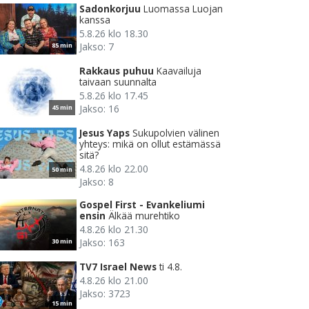
Sadonkorjuu
Luomassa Luojan
kanssa
5.8.26 klo 18.30
Jakso: 7
85 min
Rakkaus puhuu
Kaavailuja
taivaan suunnalta
5.8.26 klo 17.45
Jakso: 16
45 min
Jesus Yaps
Sukupolvien välinen
yhteys: mikä on ollut estämässä
sitä?
4.8.26 klo 22.00
50 min
Jakso: 8
Gospel First - Evankeliumi
ensin
Älkää murehtiko
4.8.26 klo 21.30
Jakso: 163
30 min
TV7 Israel News
ti 4.8.
4.8.26 klo 21.00
Jakso: 3723
15 min