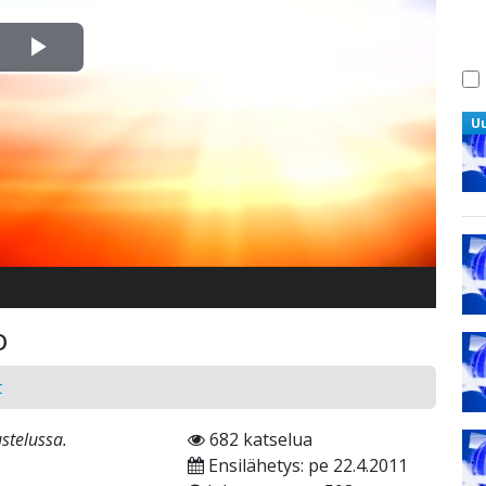
Toista
Video
U
o
t
stelussa.
682 katselua
Ensilähetys: pe 22.4.2011