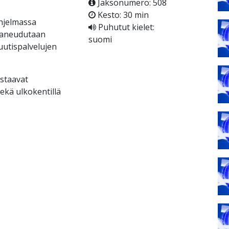
Jaksonumero: 508
Kesto: 30 min
hjelmassa
Puhutut kielet:
 paneudutaan
suomi
 uutispalvelujen
astaavat
ekä ulkokentillä