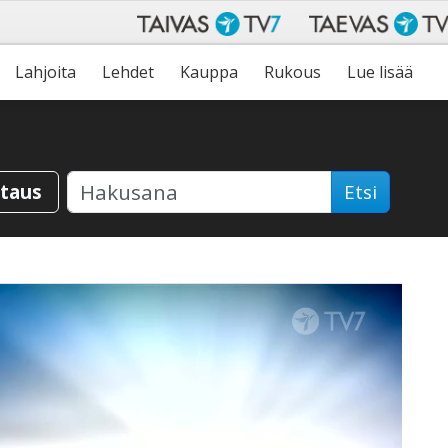
Lahjoita
Lehdet
Kauppa
Rukous
Lue lisää
staus
Etsi