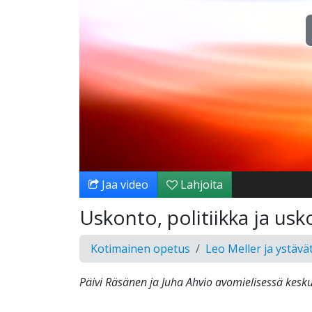
Jaa video
Lahjoita
Uskonto, politiikka ja usk
Kotimainen opetus
Leo Meller ja ystävä
Päivi Räsänen ja Juha Ahvio avomielisessä kesku