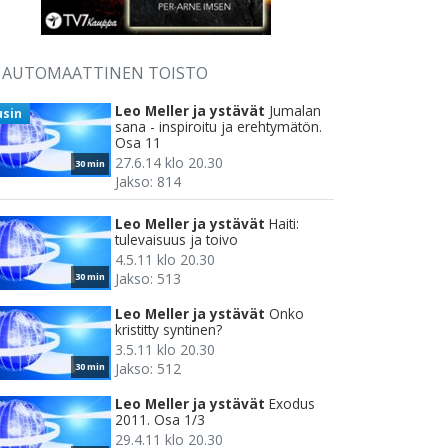
AUTOMAATTINEN TOISTO
Leo Meller ja ystävät
Jumalan
usin
sana - inspiroitu ja erehtymätön.
Osa 11
27.6.14 klo 20.30
30 min
Jakso: 814
Leo Meller ja ystävät
Haiti:
tulevaisuus ja toivo
4.5.11 klo 20.30
Jakso: 513
30 min
Leo Meller ja ystävät
Onko
kristitty syntinen?
3.5.11 klo 20.30
Jakso: 512
30 min
Leo Meller ja ystävät
Exodus
2011. Osa 1/3
29.4.11 klo 20.30