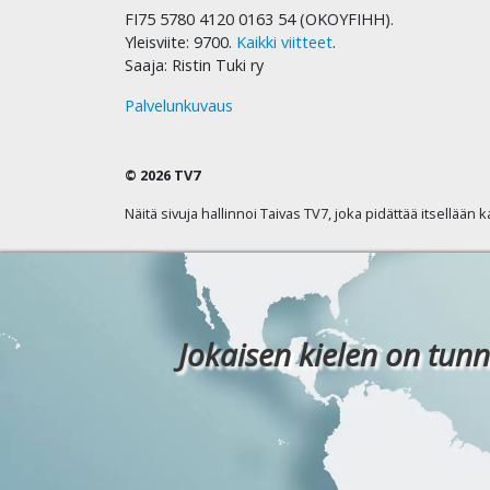
FI75 5780 4120 0163 54 (OKOYFIHH).
Yleisviite: 9700.
Kaikki viitteet
.
Saaja: Ristin Tuki ry
Palvelunkuvaus
© 2026 TV7
Näitä sivuja hallinnoi Taivas TV7, joka pidättää itsellään 
Jokaisen kielen on tunn