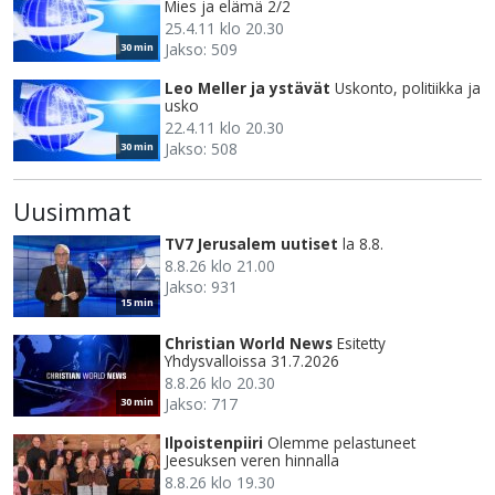
Mies ja elämä 2/2
25.4.11 klo 20.30
Jakso: 509
30 min
Leo Meller ja ystävät
Uskonto, politiikka ja
usko
22.4.11 klo 20.30
Jakso: 508
30 min
Uusimmat
TV7 Jerusalem uutiset
la 8.8.
8.8.26 klo 21.00
Jakso: 931
15 min
Christian World News
Esitetty
Yhdysvalloissa 31.7.2026
8.8.26 klo 20.30
Jakso: 717
30 min
Ilpoistenpiiri
Olemme pelastuneet
Jeesuksen veren hinnalla
8.8.26 klo 19.30