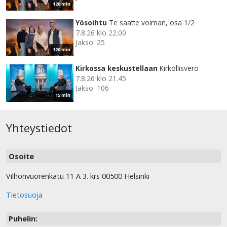
120 min
Yösoihtu
Te saatte voiman, osa 1/2
7.8.26 klo 22.00
Jakso: 25
120 min
Kirkossa keskustellaan
Kirkollisvero
7.8.26 klo 21.45
Jakso: 106
15 min
Yhteystiedot
Osoite
Vilhonvuorenkatu 11 A 3. krs 00500 Helsinki
Tietosuoja
Puhelin: