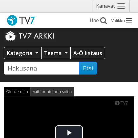
Näytä
Kanavat
valikko
Valikko
Kategoria
Teema
A-Ö listaus
Etsi
Oletussoitin
Vaihtoehtoinen soitin