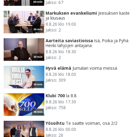
Jakso: 67
60 min
Markuksen evankeliumi
Jeesuksen kaste
ja kiusaus
8.8.26 klo 19.00
Jakso: 2
30 min
Aarteita saviastioissa
Isä, Poika ja Pyhä
Henki lahjojen antajana
8.8.26 klo 18.30
Jakso: 2
30 min
Hyvä elämä
Jumalan voima meissä
8.8.26 klo 18.00
Jakso: 309
30 min
Klubi 700
la 8.8.
8.8.26 klo 17.30
Jakso: 758
30 min
Yösoihtu
Te saatte voiman, osa 2/2
8.8.26 klo 00.00
Jakso: 26