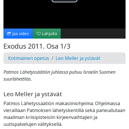
Toista
Video
Jaa video
Lahjoita
Exodus 2011. Osa 1/3
Kotimainen opetus
Leo Meller ja ystävät
Patmos Lähetyssäätiön juhlassa puhuu Israelin Suomen
suurlähettiläs.
Leo Meller ja ystävät
Patmos Lähetyssäätiön makasiiniohjelma. Ohjelmassa
vieraillaan Patmoksen lähetyskentillä sekä paneudutaan
maailman kriisipisteisiin kirjeenvaihtajien ja
uutispalvelujen välityksellä.