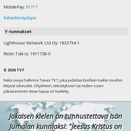
MobilePay:
91717
Rahankeräyslupa
Y-tunnukset
Lighthouse Network Ltd Oy: 1833754-1
Ristin Tuki ry: 1911738-0
© 2026 TV7
Näitä sivuja hallinnoi Taivas TV7, joka pidättää itsellään kaikki sivuihin
liittyvät oikeudet. Ohjelmien, tekstityksien tai niiden osien
julkaiseminen ilman lupaa on kielletty.
Jokaisen kielen on tunnustettava Isän
Jumalan kunniaksi: "Jeesus Kristus on