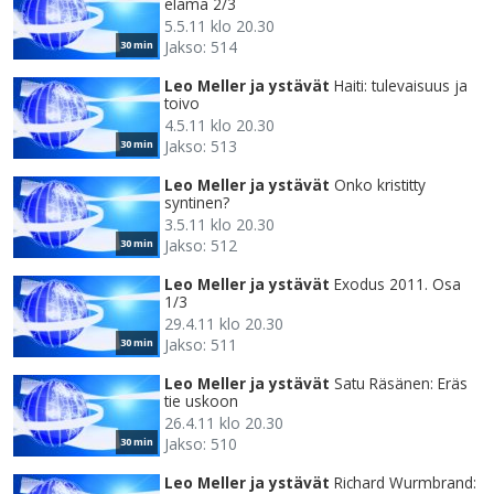
elämä 2/3
5.5.11 klo 20.30
Jakso: 514
30 min
Leo Meller ja ystävät
Haiti: tulevaisuus ja
toivo
4.5.11 klo 20.30
Jakso: 513
30 min
Leo Meller ja ystävät
Onko kristitty
syntinen?
3.5.11 klo 20.30
Jakso: 512
30 min
Leo Meller ja ystävät
Exodus 2011. Osa
1/3
29.4.11 klo 20.30
Jakso: 511
30 min
Leo Meller ja ystävät
Satu Räsänen: Eräs
tie uskoon
26.4.11 klo 20.30
Jakso: 510
30 min
Leo Meller ja ystävät
Richard Wurmbrand: