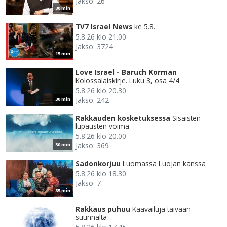
Jakso: 26
30 min
TV7 Israel News
ke 5.8.
5.8.26 klo 21.00
Jakso: 3724
15 min
Love Israel - Baruch Korman
Kolossalaiskirje. Luku 3, osa 4/4
5.8.26 klo 20.30
Jakso: 242
30 min
Rakkauden kosketuksessa
Sisäisten
lupausten voima
5.8.26 klo 20.00
Jakso: 369
30 min
Sadonkorjuu
Luomassa Luojan kanssa
5.8.26 klo 18.30
Jakso: 7
85 min
Rakkaus puhuu
Kaavailuja taivaan
suunnalta