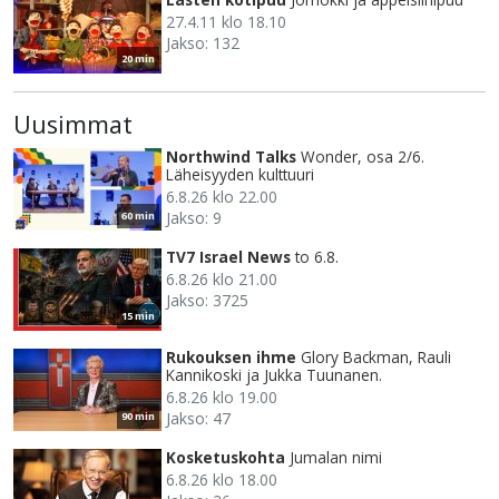
27.4.11 klo 18.10
Jakso: 132
20 min
Uusimmat
Northwind Talks
Wonder, osa 2/6.
Läheisyyden kulttuuri
6.8.26 klo 22.00
Jakso: 9
60 min
TV7 Israel News
to 6.8.
6.8.26 klo 21.00
Jakso: 3725
15 min
Rukouksen ihme
Glory Backman, Rauli
Kannikoski ja Jukka Tuunanen.
6.8.26 klo 19.00
Jakso: 47
90 min
Kosketuskohta
Jumalan nimi
6.8.26 klo 18.00