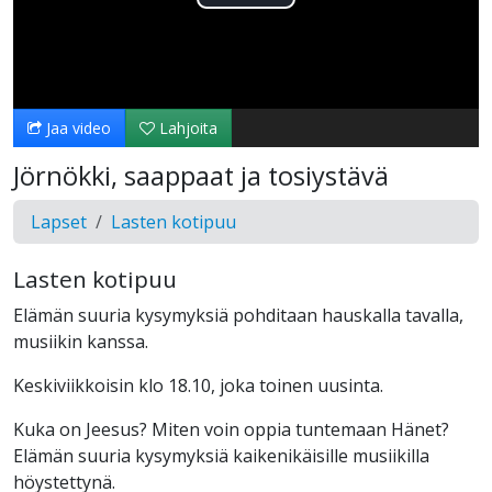
Toista
Video
Jaa video
Lahjoita
Jörnökki, saappaat ja tosiystävä
Lapset
Lasten kotipuu
Lasten kotipuu
Elämän suuria kysymyksiä pohditaan hauskalla tavalla,
musiikin kanssa.
Keskiviikkoisin klo 18.10, joka toinen uusinta.
Kuka on Jeesus? Miten voin oppia tuntemaan Hänet?
Elämän suuria kysymyksiä kaikenikäisille musiikilla
höystettynä.