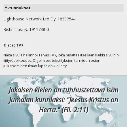
Y-tunnukset
Lighthouse Network Ltd Oy: 1833754-1
Ristin Tuki ry: 1911738-0
© 2026 TV7
Näitä sivuja hallinnoi Taivas TV7, joka pidättää itsellään kaikki sivuihin
liittyvät oikeudet. Ohjelmien, tekstityksien tai niiden osien
julkaiseminen ilman lupaa on kielletty.
Jokaisen kielen on tunnustettava Isän
Jumalan kunniaksi: "Jeesus Kristus on
Herra." (Fil. 2:11)