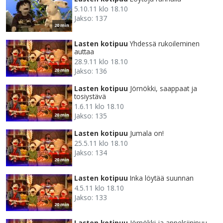
5.10.11 klo 18.10
Jakso: 137
20 min
Lasten kotipuu
Yhdessä rukoileminen
auttaa
28.9.11 klo 18.10
Jakso: 136
20 min
Lasten kotipuu
Jörnökki, saappaat ja
tosiystävä
1.6.11 klo 18.10
Jakso: 135
20 min
Lasten kotipuu
Jumala on!
25.5.11 klo 18.10
Jakso: 134
20 min
Lasten kotipuu
Inka löytää suunnan
4.5.11 klo 18.10
Jakso: 133
20 min
Lasten kotipuu
Jörnökki ja appelsiinipuu