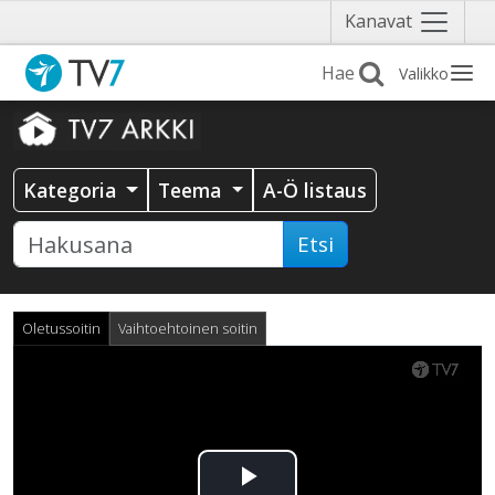
Näytä
Kanavat
valikko
Valikko
Kategoria
Teema
A-Ö listaus
Etsi
Oletussoitin
Vaihtoehtoinen soitin