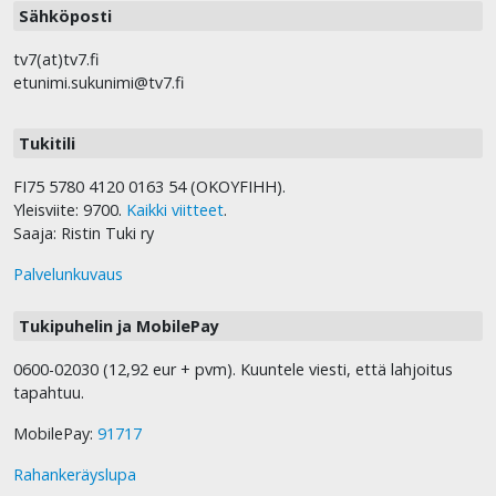
Sähköposti
tv7(at)tv7.fi
etunimi.sukunimi@tv7.fi
Tukitili
FI75 5780 4120 0163 54 (OKOYFIHH).
Yleisviite: 9700.
Kaikki viitteet
.
Saaja: Ristin Tuki ry
Palvelunkuvaus
Tukipuhelin ja MobilePay
0600-02030 (12,92 eur + pvm). Kuuntele viesti, että lahjoitus
tapahtuu.
MobilePay:
91717
Rahankeräyslupa