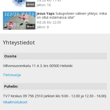
5.8.26 klo 17.45
Jakso: 16
45 min
Jesus Yaps
Sukupolvien välinen yhteys: mikä
on ollut estämässä sitä?
4.8.26 klo 22.00
Jakso: 8
50 min
Yhteystiedot
Osoite
Vilhonvuorenkatu 11 A 3. krs 00500 Helsinki
Tietosuoja
Puhelin:
TV7 Keskus 09 756 2510 (arkisin klo 9.00 - 12.00 ja 12.30 - 16.00)
Vikailmoitukset