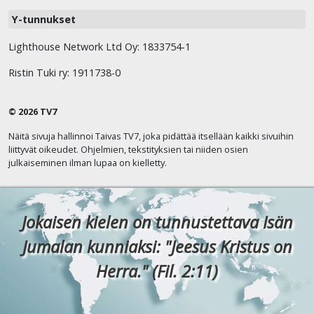
Y-tunnukset
Lighthouse Network Ltd Oy: 1833754-1
Ristin Tuki ry: 1911738-0
© 2026 TV7
Näitä sivuja hallinnoi Taivas TV7, joka pidättää itsellään kaikki sivuihin
liittyvät oikeudet. Ohjelmien, tekstityksien tai niiden osien
julkaiseminen ilman lupaa on kielletty.
Jokaisen kielen on tunnustettava Isän
Jumalan kunniaksi: "Jeesus Kristus on
Herra." (Fil. 2:11)