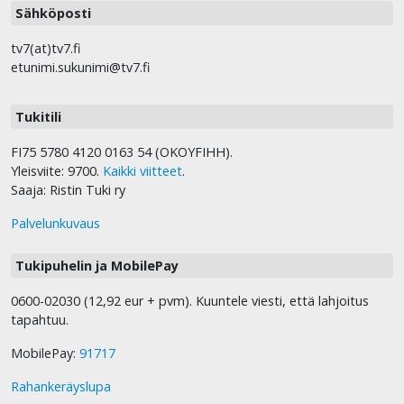
Sähköposti
tv7(at)tv7.fi
etunimi.sukunimi@tv7.fi
Tukitili
FI75 5780 4120 0163 54 (OKOYFIHH).
Yleisviite: 9700.
Kaikki viitteet
.
Saaja: Ristin Tuki ry
Palvelunkuvaus
Tukipuhelin ja MobilePay
0600-02030 (12,92 eur + pvm). Kuuntele viesti, että lahjoitus
tapahtuu.
MobilePay:
91717
Rahankeräyslupa