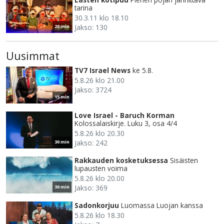
tarina
30.3.11 klo 18.10
Jakso: 130
20 min
Uusimmat
TV7 Israel News
ke 5.8.
5.8.26 klo 21.00
Jakso: 3724
15 min
Love Israel - Baruch Korman
Kolossalaiskirje. Luku 3, osa 4/4
5.8.26 klo 20.30
Jakso: 242
30 min
Rakkauden kosketuksessa
Sisäisten
lupausten voima
5.8.26 klo 20.00
Jakso: 369
30 min
Sadonkorjuu
Luomassa Luojan kanssa
5.8.26 klo 18.30