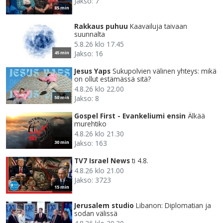
Jakso: 7
85 min
Rakkaus puhuu
Kaavailuja taivaan
suunnalta
5.8.26 klo 17.45
Jakso: 16
45 min
Jesus Yaps
Sukupolvien välinen yhteys: mikä
on ollut estämässä sitä?
4.8.26 klo 22.00
Jakso: 8
50 min
Gospel First - Evankeliumi ensin
Älkää
murehtiko
4.8.26 klo 21.30
Jakso: 163
30 min
TV7 Israel News
ti 4.8.
4.8.26 klo 21.00
Jakso: 3723
15 min
Jerusalem studio
Libanon: Diplomatian ja
sodan välissä