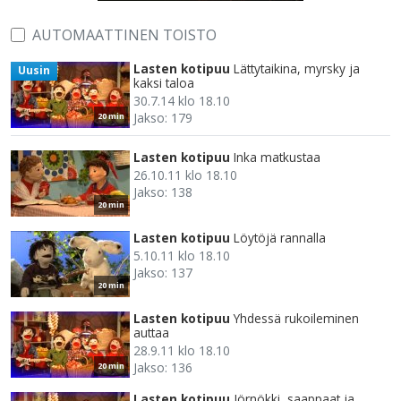
AUTOMAATTINEN TOISTO
Lasten kotipuu
Lättytaikina, myrsky ja
Uusin
kaksi taloa
30.7.14 klo 18.10
Jakso: 179
20 min
Lasten kotipuu
Inka matkustaa
26.10.11 klo 18.10
Jakso: 138
20 min
Lasten kotipuu
Löytöjä rannalla
5.10.11 klo 18.10
Jakso: 137
20 min
Lasten kotipuu
Yhdessä rukoileminen
auttaa
28.9.11 klo 18.10
Jakso: 136
20 min
Lasten kotipuu
Jörnökki, saappaat ja