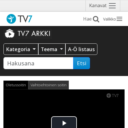
Näytä
Kanavat
valikko
Valikko
Kategoria
Teema
A-Ö listaus
Etsi
Oletussoitin
Vaihtoehtoinen soitin