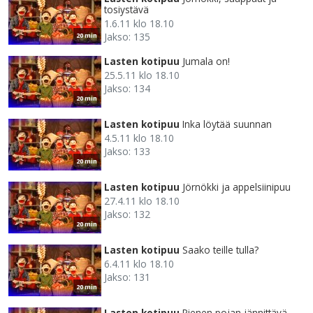
tosiystävä
1.6.11 klo 18.10
Jakso: 135
20 min
Lasten kotipuu
Jumala on!
25.5.11 klo 18.10
Jakso: 134
20 min
Lasten kotipuu
Inka löytää suunnan
4.5.11 klo 18.10
Jakso: 133
20 min
Lasten kotipuu
Jörnökki ja appelsiinipuu
27.4.11 klo 18.10
Jakso: 132
20 min
Lasten kotipuu
Saako teille tulla?
6.4.11 klo 18.10
Jakso: 131
20 min
Lasten kotipuu
Pienen pojan jännittävä