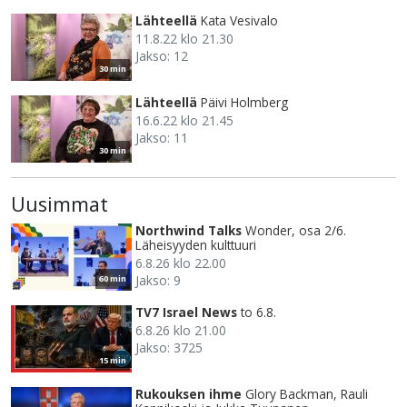
Lähteellä
Kata Vesivalo
11.8.22 klo 21.30
Jakso: 12
30 min
Lähteellä
Päivi Holmberg
16.6.22 klo 21.45
Jakso: 11
30 min
Uusimmat
Northwind Talks
Wonder, osa 2/6.
Läheisyyden kulttuuri
6.8.26 klo 22.00
Jakso: 9
60 min
TV7 Israel News
to 6.8.
6.8.26 klo 21.00
Jakso: 3725
15 min
Rukouksen ihme
Glory Backman, Rauli