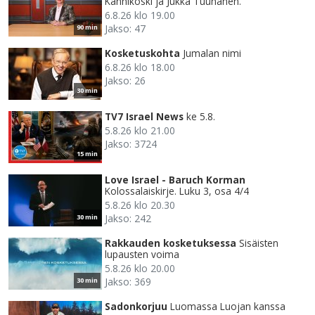
Kannikoski ja Jukka Tuunanen.
6.8.26 klo 19.00
Jakso: 47
90 min
Kosketuskohta
Jumalan nimi
6.8.26 klo 18.00
Jakso: 26
30 min
TV7 Israel News
ke 5.8.
5.8.26 klo 21.00
Jakso: 3724
15 min
Love Israel - Baruch Korman
Kolossalaiskirje. Luku 3, osa 4/4
5.8.26 klo 20.30
Jakso: 242
30 min
Rakkauden kosketuksessa
Sisäisten
lupausten voima
5.8.26 klo 20.00
Jakso: 369
30 min
Sadonkorjuu
Luomassa Luojan kanssa