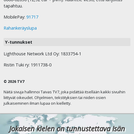
tapahtuu.
MobilePay:
91717
Rahankeräyslupa
Y-tunnukset
Lighthouse Network Ltd Oy: 1833754-1
Ristin Tuki ry: 1911738-0
© 2026 TV7
Näitä sivuja hallinnoi Taivas TV7, joka pidättää itsellään kaikki sivuihin
liittyvät oikeudet. Ohjelmien, tekstityksien tai niiden osien
julkaiseminen ilman lupaa on kielletty.
Jokaisen kielen on tunnustettava Isän