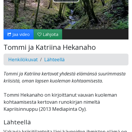
Toista
Video
Jaa video
Lahjoita
Tommi ja Katriina Hekanaho
Henkilökuvat
Lähteellä
Tommi ja Katriina kertovat yhdestä elämänsä suurimmasta
kriisistä, oman lapsen kuoleman kohtaamisesta.
Tommi Hekanaho on kirjoittanut vauvan kuoleman
kohtaamisesta kertovan runokirjan nimeltä
Kapriisinnuppu (2013 Mediapinta Oy).
Lähteellä
Vakavia kriisitilanteita läpi käyneiden ihmisten elämä on