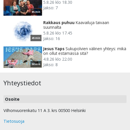
5.8.26 klo 18.30
Jakso: 7
85 min
Rakkaus puhuu
Kaavailuja taivaan
suunnalta
5.8.26 klo 17.45
Jakso: 16
45 min
Jesus Yaps
Sukupolvien välinen yhteys: mikä
on ollut estämässä sitä?
4.8.26 klo 22.00
Jakso: 8
50 min
Yhteystiedot
Osoite
Vilhonvuorenkatu 11 A 3. krs 00500 Helsinki
Tietosuoja