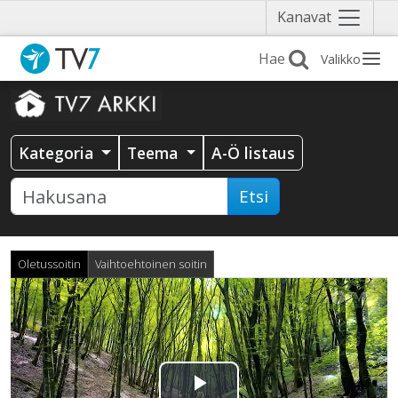
Näytä
Kanavat
valikko
Valikko
Kategoria
Teema
A-Ö listaus
Etsi
Oletussoitin
Vaihtoehtoinen soitin