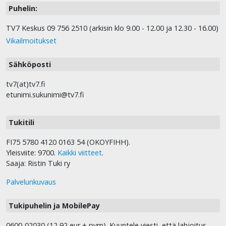
Puhelin:
TV7 Keskus 09 756 2510 (arkisin klo 9.00 - 12.00 ja 12.30 - 16.00)
Vikailmoitukset
Sähköposti
tv7(at)tv7.fi
etunimi.sukunimi@tv7.fi
Tukitili
FI75 5780 4120 0163 54 (OKOYFIHH).
Yleisviite: 9700.
Kaikki viitteet
.
Saaja: Ristin Tuki ry
Palvelunkuvaus
Tukipuhelin ja MobilePay
0600-02030 (12,92 eur + pvm). Kuuntele viesti, että lahjoitus