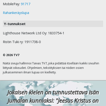
MobilePay:
91717
Rahankeräyslupa
Y-tunnukset
Lighthouse Network Ltd Oy: 1833754-1
Ristin Tuki ry: 1911738-0
© 2026 TV7
Näitä sivuja hallinnoi Taivas TV7, joka pidättää itsellään kaikki sivuihin
liittyvät oikeudet. Ohjelmien, tekstityksien tai niiden osien
julkaiseminen ilman lupaa on kielletty.
Jokaisen kielen on tunnustettava Isän
Jumalan kunniaksi: "Jeesus Kristus on