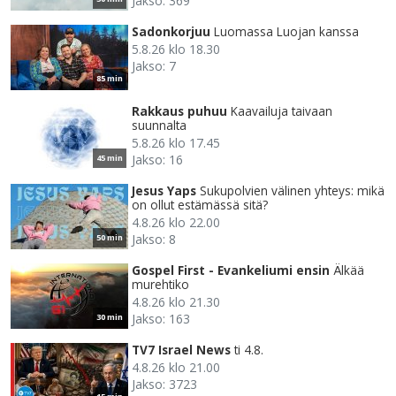
Jakso: 369
Sadonkorjuu
Luomassa Luojan kanssa
5.8.26 klo 18.30
Jakso: 7
85 min
Rakkaus puhuu
Kaavailuja taivaan
suunnalta
5.8.26 klo 17.45
Jakso: 16
45 min
Jesus Yaps
Sukupolvien välinen yhteys: mikä
on ollut estämässä sitä?
4.8.26 klo 22.00
Jakso: 8
50 min
Gospel First - Evankeliumi ensin
Älkää
murehtiko
4.8.26 klo 21.30
Jakso: 163
30 min
TV7 Israel News
ti 4.8.
4.8.26 klo 21.00
Jakso: 3723