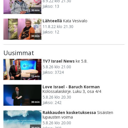
8.9.22 klo 21.30
Jakso: 13
30 min
Lähteellä
Kata Vesivalo
11.8.22 klo 21.30
Jakso: 12
30 min
Uusimmat
TV7 Israel News
ke 5.8.
5.8.26 klo 21.00
Jakso: 3724
15 min
Love Israel - Baruch Korman
Kolossalaiskirje. Luku 3, osa 4/4
5.8.26 klo 20.30
Jakso: 242
30 min
Rakkauden kosketuksessa
Sisäisten
lupausten voima
5.8.26 klo 20.00
30 min