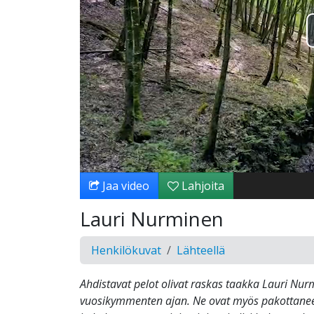
Jaa video
Lahjoita
Lauri Nurminen
Henkilökuvat
Lähteellä
Ahdistavat pelot olivat raskas taakka Lauri Nu
vuosikymmenten ajan. Ne ovat myös pakottane