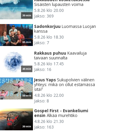
Sisäisten lupausten voima
5.8.26 klo 20.00
Jakso: 369
30 min
Sadonkorjuu
Luomassa Luojan
kanssa
5.8.26 klo 18.30
Jakso: 7
85 min
Rakkaus puhuu
Kaavailuja
taivaan suunnalta
5.8.26 klo 17.45
Jakso: 16
45 min
Jesus Yaps
Sukupolvien välinen
yhteys: mikä on ollut estämässä
sitä?
4.8.26 klo 22.00
50 min
Jakso: 8
Gospel First - Evankeliumi
ensin
Älkää murehtiko
4.8.26 klo 21.30
Jakso: 163
30 min