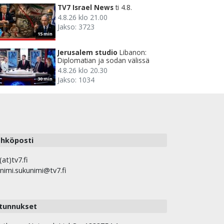
TV7 Israel News
ti 4.8.
4.8.26 klo 21.00
Jakso: 3723
15 min
Jerusalem studio
Libanon:
Diplomatian ja sodan välissä
4.8.26 klo 20.30
Jakso: 1034
30 min
hköposti
(at)tv7.fi
nimi.sukunimi@tv7.fi
tunnukset