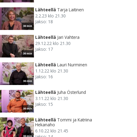
Lähteellä
Tarja Laitinen
2.2.23 klo 21.30
Jakso: 18
30 min
Lähteellä
Jari Vahtera
29.12.22 klo 21.30
Jakso: 17
30 min
Lähteellä
Lauri Nurminen
1.12.22 klo 21.30
Jakso: 16
30 min
Lähteellä
Juha Österlund
3.11.22 klo 21.30
Jakso: 15
30 min
Lähteellä
Tommi ja Katriina
Hekanaho
6.10.22 klo 21.45
Jakso: 14
30 min