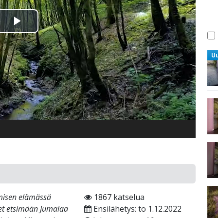
Toista
Video
U
rmisen elämässä
1867 katselua
et etsimään Jumalaa
Ensilähetys: to 1.12.2022