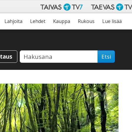
Lahjoita
Lehdet
Kauppa
Rukous
Lue lisää
staus
Etsi