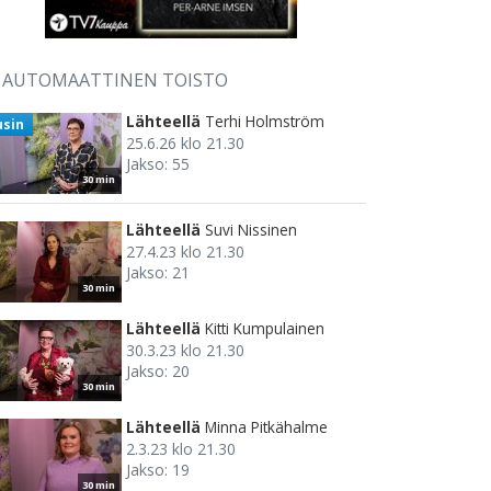
AUTOMAATTINEN TOISTO
Lähteellä
Terhi Holmström
usin
25.6.26 klo 21.30
Jakso: 55
30 min
Lähteellä
Suvi Nissinen
27.4.23 klo 21.30
Jakso: 21
30 min
Lähteellä
Kitti Kumpulainen
30.3.23 klo 21.30
Jakso: 20
30 min
Lähteellä
Minna Pitkähalme
2.3.23 klo 21.30
Jakso: 19
30 min