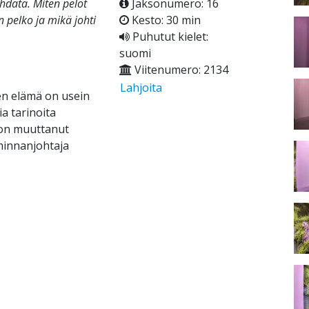
ohdata. Miten pelot
Jaksonumero: 16
n pelko ja mikä johti
Kesto: 30 min
Puhutut kielet:
suomi
Viitenumero: 2134
Lahjoita
ten elämä on usein
a tarinoita
s on muuttanut
iminnanjohtaja