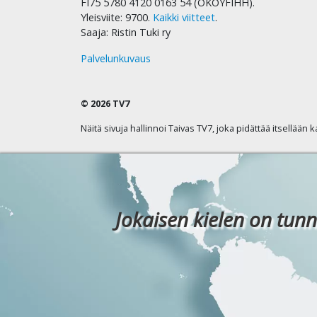
FI75 5780 4120 0163 54 (OKOYFIHH).
Yleisviite: 9700.
Kaikki viitteet
.
Saaja: Ristin Tuki ry
Palvelunkuvaus
© 2026 TV7
Näitä sivuja hallinnoi Taivas TV7, joka pidättää itsellään 
Jokaisen kielen on tunn