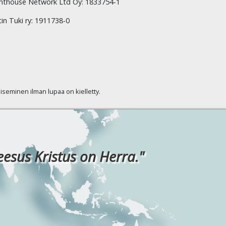
hthouse Network Ltd Oy: 1833754-1
tin Tuki ry: 1911738-0
kaiseminen ilman lupaa on kielletty.
eesus Kristus on Herra."