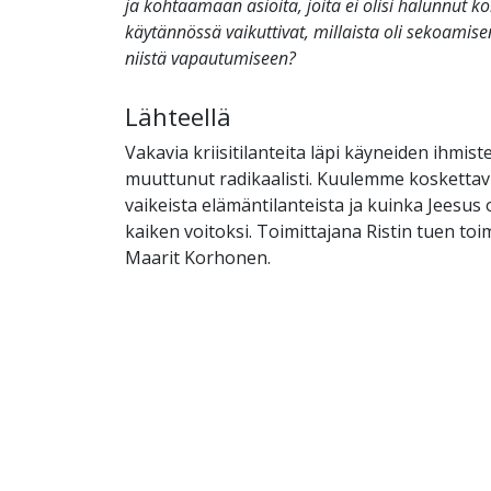
ja kohtaamaan asioita, joita ei olisi halunnut k
käytännössä vaikuttivat, millaista oli sekoamise
niistä vapautumiseen?
Lähteellä
Vakavia kriisitilanteita läpi käyneiden ihmis
muuttunut radikaalisti. Kuulemme koskettavi
vaikeista elämäntilanteista ja kuinka Jeesu
kaiken voitoksi. Toimittajana Ristin tuen to
Maarit Korhonen.