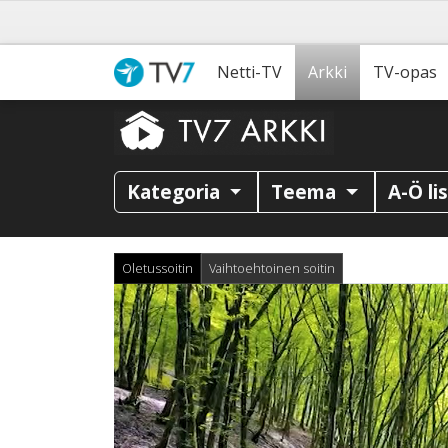
Netti-TV
Arkki
TV-opas
Kategoria
Teema
A-Ö li
Oletussoitin
Vaihtoehtoinen soitin