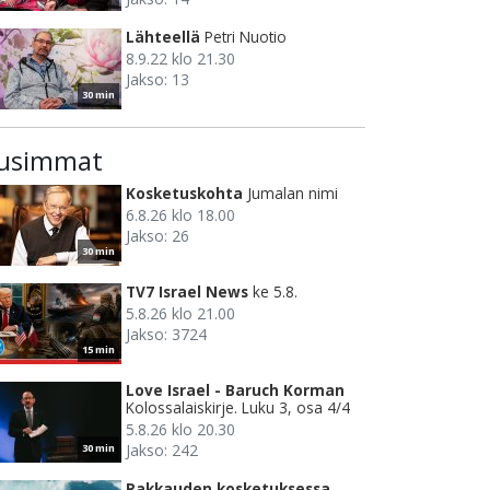
Lähteellä
Petri Nuotio
8.9.22 klo 21.30
Jakso: 13
30 min
usimmat
Kosketuskohta
Jumalan nimi
6.8.26 klo 18.00
Jakso: 26
30 min
TV7 Israel News
ke 5.8.
5.8.26 klo 21.00
Jakso: 3724
15 min
Love Israel - Baruch Korman
Kolossalaiskirje. Luku 3, osa 4/4
5.8.26 klo 20.30
Jakso: 242
30 min
Rakkauden kosketuksessa