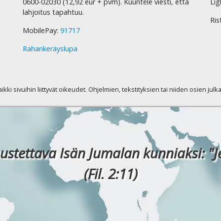
0600-02030 (12,92 eur + pvm). Kuuntele viesti, että
Lig
lahjoitus tapahtuu.
Ris
MobilePay:
91717
Rahankeräyslupa
kaikki sivuihin liittyvät oikeudet. Ohjelmien, tekstityksien tai niiden osien jul
ustettava Isän Jumalan kunniaksi: "J
(Fil. 2:11)