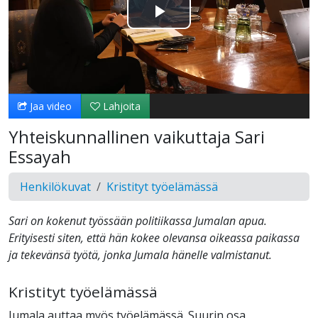
Toista
Video
Jaa video
Lahjoita
Yhteiskunnallinen vaikuttaja Sari
Essayah
Henkilökuvat
Kristityt työelämässä
Sari on kokenut työssään politiikassa Jumalan apua.
Erityisesti siten, että hän kokee olevansa oikeassa paikassa
ja tekevänsä työtä, jonka Jumala hänelle valmistanut.
Kristityt työelämässä
Jumala auttaa myös työelämässä. Suurin osa