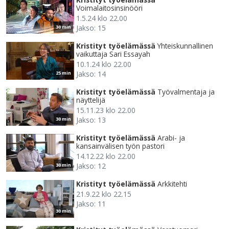
Voimalaitosinsinööri
1.5.24 klo 22.00
Jakso: 15
30 min
Kristityt työelämässä
Yhteiskunnallinen
vaikuttaja Sari Essayah
10.1.24 klo 22.00
Jakso: 14
25 min
Kristityt työelämässä
Työvalmentaja ja
näyttelijä
15.11.23 klo 22.00
Jakso: 13
30 min
Kristityt työelämässä
Arabi- ja
kansainvälisen työn pastori
14.12.22 klo 22.00
Jakso: 12
30 min
Kristityt työelämässä
Arkkitehti
21.9.22 klo 22.15
Jakso: 11
30 min