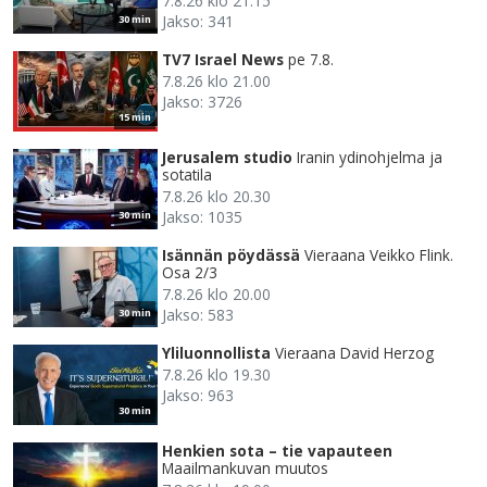
7.8.26 klo 21.15
Jakso: 341
30 min
TV7 Israel News
pe 7.8.
7.8.26 klo 21.00
Jakso: 3726
15 min
Jerusalem studio
Iranin ydinohjelma ja
sotatila
7.8.26 klo 20.30
Jakso: 1035
30 min
Isännän pöydässä
Vieraana Veikko Flink.
Osa 2/3
7.8.26 klo 20.00
Jakso: 583
30 min
Yliluonnollista
Vieraana David Herzog
7.8.26 klo 19.30
Jakso: 963
30 min
Henkien sota – tie vapauteen
Maailmankuvan muutos