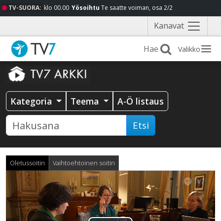
TV-SUORA:
klo 00.00
Yösoihtu
Te saatte voiman, osa 2/2
Näytä
Kanavat
valikko
Valikko
Kategoria
Teema
A-Ö listaus
Etsi
Oletussoitin
Vaihtoehtoinen soitin