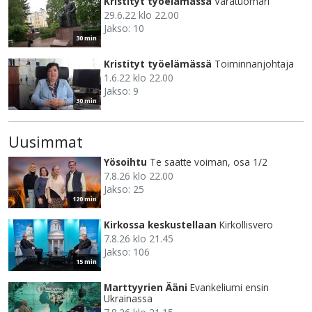
Kristityt työelämässä
Varatuomari
29.6.22 klo 22.00
Jakso: 10
30 min
Kristityt työelämässä
Toiminnanjohtaja
1.6.22 klo 22.00
Jakso: 9
30 min
Uusimmat
Yösoihtu
Te saatte voiman, osa 1/2
7.8.26 klo 22.00
Jakso: 25
120 min
Kirkossa keskustellaan
Kirkollisvero
7.8.26 klo 21.45
Jakso: 106
15 min
Marttyyrien Ääni
Evankeliumi ensin
Ukrainassa