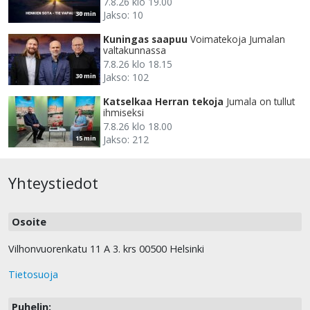
7.8.26 klo 19.00
Jakso: 10
30 min
Kuningas saapuu
Voimatekoja Jumalan
valtakunnassa
7.8.26 klo 18.15
Jakso: 102
30 min
Katselkaa Herran tekoja
Jumala on tullut
ihmiseksi
7.8.26 klo 18.00
Jakso: 212
15 min
Yhteystiedot
Osoite
Vilhonvuorenkatu 11 A 3. krs 00500 Helsinki
Tietosuoja
Puhelin: