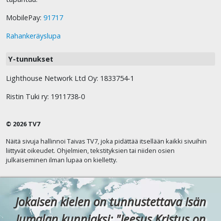
MobilePay:
91717
Rahankeräyslupa
Y-tunnukset
Lighthouse Network Ltd Oy: 1833754-1
Ristin Tuki ry: 1911738-0
© 2026 TV7
Näitä sivuja hallinnoi Taivas TV7, joka pidättää itsellään kaikki sivuihin
liittyvät oikeudet. Ohjelmien, tekstityksien tai niiden osien
julkaiseminen ilman lupaa on kielletty.
Jokaisen kielen on tunnustettava Isän
Jumalan kunniaksi: "Jeesus Kristus on