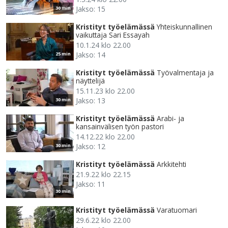
Jakso: 15
30 min
Kristityt työelämässä
Yhteiskunnallinen
vaikuttaja Sari Essayah
10.1.24 klo 22.00
Jakso: 14
25 min
Kristityt työelämässä
Työvalmentaja ja
näyttelijä
15.11.23 klo 22.00
Jakso: 13
30 min
Kristityt työelämässä
Arabi- ja
kansainvälisen työn pastori
14.12.22 klo 22.00
Jakso: 12
30 min
Kristityt työelämässä
Arkkitehti
21.9.22 klo 22.15
Jakso: 11
30 min
Kristityt työelämässä
Varatuomari
29.6.22 klo 22.00