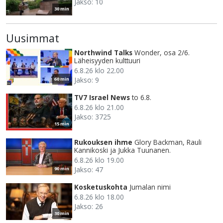
Jakso: 10
30 min
Uusimmat
Northwind Talks
Wonder, osa 2/6.
Läheisyyden kulttuuri
6.8.26 klo 22.00
Jakso: 9
60 min
TV7 Israel News
to 6.8.
6.8.26 klo 21.00
Jakso: 3725
15 min
Rukouksen ihme
Glory Backman, Rauli
Kannikoski ja Jukka Tuunanen.
6.8.26 klo 19.00
Jakso: 47
90 min
Kosketuskohta
Jumalan nimi
6.8.26 klo 18.00
Jakso: 26
30 min