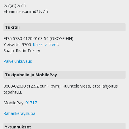
tv7(at)tv7.fi
etunimi.sukunimi@tv7.fi
Tukitili
FI75 5780 4120 0163 54 (OKOYFIHH).
Yleisviite: 9700.
Kaikki viitteet
.
Saaja: Ristin Tuki ry
Palvelunkuvaus
Tukipuhelin ja MobilePay
0600-02030 (12,92 eur + pvm). Kuuntele viesti, että lahjoitus
tapahtuu.
MobilePay:
91717
Rahankeräyslupa
Y-tunnukset