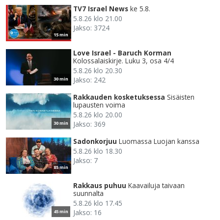
TV7 Israel News
ke 5.8.
5.8.26 klo 21.00
Jakso: 3724
15 min
Love Israel - Baruch Korman
Kolossalaiskirje. Luku 3, osa 4/4
5.8.26 klo 20.30
Jakso: 242
30 min
Rakkauden kosketuksessa
Sisäisten
lupausten voima
5.8.26 klo 20.00
Jakso: 369
30 min
Sadonkorjuu
Luomassa Luojan kanssa
5.8.26 klo 18.30
Jakso: 7
85 min
Rakkaus puhuu
Kaavailuja taivaan
suunnalta
5.8.26 klo 17.45
Jakso: 16
45 min