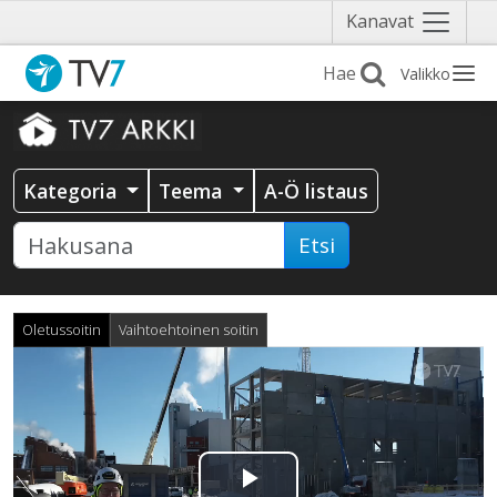
Näytä
Kanavat
valikko
Valikko
Kategoria
Teema
A-Ö listaus
Etsi
Oletussoitin
Vaihtoehtoinen soitin