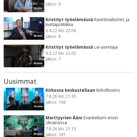
Jakso: 9
30 min
Kristityt työelämässä
Ravintolabisnes ja
kuntapolitiikka
6.4.22 klo 22.00
Jakso: 8
30 min
Kristityt työelämässä
Lvi-asentaja
9.3.22 klo 22.00
Jakso: 7
30 min
Uusimmat
Kirkossa keskustellaan
Kirkollisvero
7.8.26 klo 21.45
Jakso: 106
15 min
Marttyyrien Ääni
Evankeliumi ensin
Ukrainassa
7.8.26 klo 21.15
Jakso: 341
30 min