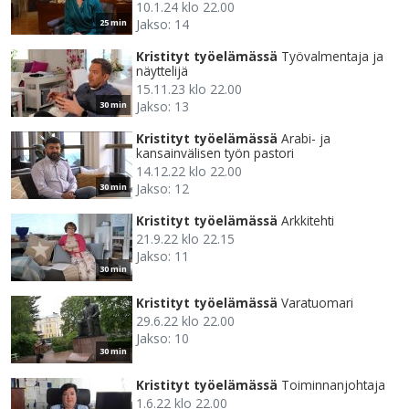
10.1.24 klo 22.00
Jakso: 14
25 min
Kristityt työelämässä
Työvalmentaja ja
näyttelijä
15.11.23 klo 22.00
Jakso: 13
30 min
Kristityt työelämässä
Arabi- ja
kansainvälisen työn pastori
14.12.22 klo 22.00
Jakso: 12
30 min
Kristityt työelämässä
Arkkitehti
21.9.22 klo 22.15
Jakso: 11
30 min
Kristityt työelämässä
Varatuomari
29.6.22 klo 22.00
Jakso: 10
30 min
Kristityt työelämässä
Toiminnanjohtaja
1.6.22 klo 22.00