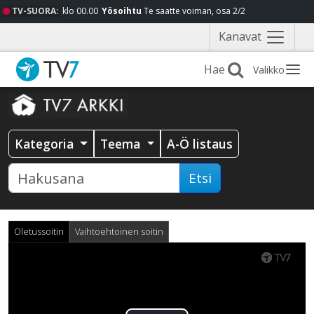
TV-SUORA:
klo 00.00
Yösoihtu
Te saatte voiman, osa 2/2
Näytä
Kanavat
valikko
Valikko
Kategoria
Teema
A-Ö listaus
Etsi
Oletussoitin
Vaihtoehtoinen soitin