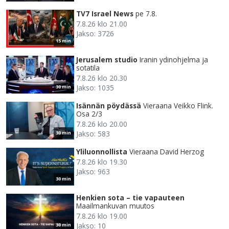
TV7 Israel News
pe 7.8.
7.8.26 klo 21.00
Jakso: 3726
15 min
Jerusalem studio
Iranin ydinohjelma ja
sotatila
7.8.26 klo 20.30
Jakso: 1035
30 min
Isännän pöydässä
Vieraana Veikko Flink.
Osa 2/3
7.8.26 klo 20.00
Jakso: 583
30 min
Yliluonnollista
Vieraana David Herzog
7.8.26 klo 19.30
Jakso: 963
30 min
Henkien sota – tie vapauteen
Maailmankuvan muutos
7.8.26 klo 19.00
Jakso: 10
30 min