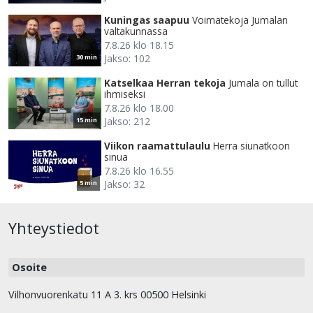
Kuningas saapuu
Voimatekoja Jumalan
valtakunnassa
7.8.26 klo 18.15
Jakso: 102
30 min
Katselkaa Herran tekoja
Jumala on tullut
ihmiseksi
7.8.26 klo 18.00
Jakso: 212
15 min
Viikon raamattulaulu
Herra siunatkoon
sinua
7.8.26 klo 16.55
Jakso: 32
5 min
Yhteystiedot
Osoite
Vilhonvuorenkatu 11 A 3. krs 00500 Helsinki