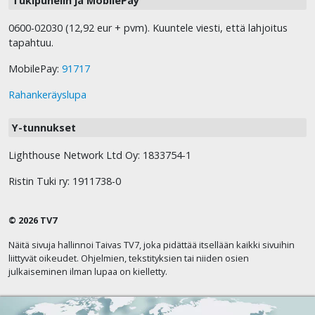
Tukipuhelin ja MobilePay
0600-02030 (12,92 eur + pvm). Kuuntele viesti, että lahjoitus
tapahtuu.
MobilePay:
91717
Rahankeräyslupa
Y-tunnukset
Lighthouse Network Ltd Oy: 1833754-1
Ristin Tuki ry: 1911738-0
© 2026 TV7
Näitä sivuja hallinnoi Taivas TV7, joka pidättää itsellään kaikki sivuihin
liittyvät oikeudet. Ohjelmien, tekstityksien tai niiden osien
julkaiseminen ilman lupaa on kielletty.