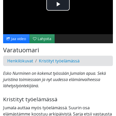
Toista
Video
Jaa video
Lahjoita
Varatuomari
Henkilökuvat
Kristityt työelämässä
Esko Nurminen on kokenut työssään Jumalan apua. Sekä
juristina toimiessaan ja nyt uudessa elämänvaiheessa
lähetystyöntekijänä.
Kristityt työelämässä
Jumala auttaa myös työelämässä. Suurin osa
elämästämme koostuu arkipäivistä. Sarja etsii vastausta