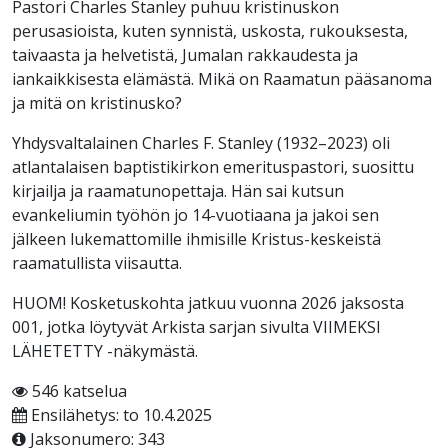
Pastori Charles Stanley puhuu kristinuskon
perusasioista, kuten synnistä, uskosta, rukouksesta,
taivaasta ja helvetistä, Jumalan rakkaudesta ja
iankaikkisesta elämästä. Mikä on Raamatun pääsanoma
ja mitä on kristinusko?
Yhdysvaltalainen Charles F. Stanley (1932–2023) oli
atlantalaisen baptistikirkon emerituspastori, suosittu
kirjailja ja raamatunopettaja. Hän sai kutsun
evankeliumin työhön jo 14-vuotiaana ja jakoi sen
jälkeen lukemattomille ihmisille Kristus-keskeistä
raamatullista viisautta.
HUOM! Kosketuskohta jatkuu vuonna 2026 jaksosta
001, jotka löytyvät Arkista sarjan sivulta VIIMEKSI
LÄHETETTY -näkymästä.
546 katselua
Ensilähetys: to 10.4.2025
Jaksonumero: 343