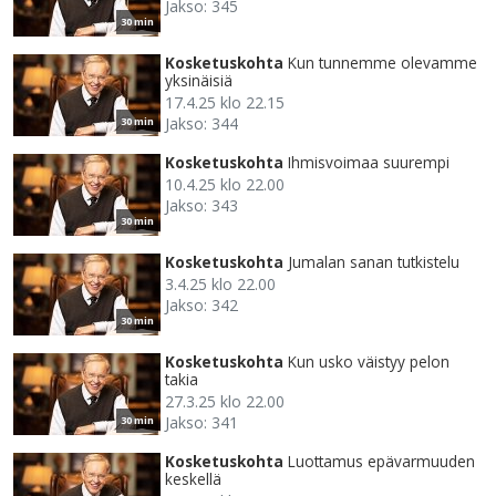
Jakso: 345
30 min
Kosketuskohta
Kun tunnemme olevamme
yksinäisiä
17.4.25 klo 22.15
Jakso: 344
30 min
Kosketuskohta
Ihmisvoimaa suurempi
10.4.25 klo 22.00
Jakso: 343
30 min
Kosketuskohta
Jumalan sanan tutkistelu
3.4.25 klo 22.00
Jakso: 342
30 min
Kosketuskohta
Kun usko väistyy pelon
takia
27.3.25 klo 22.00
Jakso: 341
30 min
Kosketuskohta
Luottamus epävarmuuden
keskellä