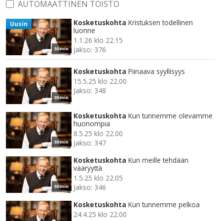
AUTOMAATTINEN TOISTO
Kosketuskohta
Kristuksen todellinen
Uusin
luonne
1.1.26 klo 22.15
Jakso: 376
30 min
Kosketuskohta
Piinaava syyllisyys
15.5.25 klo 22.00
Jakso: 348
30 min
Kosketuskohta
Kun tunnemme olevamme
huonompia
8.5.25 klo 22.00
Jakso: 347
30 min
Kosketuskohta
Kun meille tehdään
vääryyttä
1.5.25 klo 22.05
Jakso: 346
30 min
Kosketuskohta
Kun tunnemme pelkoa
24.4.25 klo 22.00