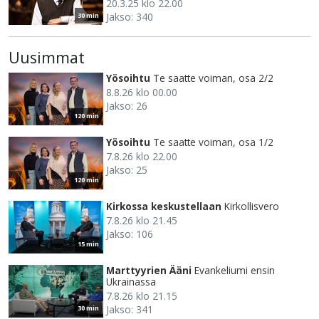
20.3.25 klo 22.00
Jakso: 340
30 min
Uusimmat
Yösoihtu
Te saatte voiman, osa 2/2
8.8.26 klo 00.00
Jakso: 26
120 min
Yösoihtu
Te saatte voiman, osa 1/2
7.8.26 klo 22.00
Jakso: 25
120 min
Kirkossa keskustellaan
Kirkollisvero
7.8.26 klo 21.45
Jakso: 106
15 min
Marttyyrien Ääni
Evankeliumi ensin
Ukrainassa
7.8.26 klo 21.15
Jakso: 341
30 min