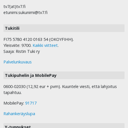
tv7(at)tv7.fi
etunimi.sukunimi@tv7.fi
Tukitili
FI75 5780 4120 0163 54 (OKOYFIHH).
Yleisviite: 9700.
Kaikki viitteet
.
Saaja: Ristin Tuki ry
Palvelunkuvaus
Tukipuhelin ja MobilePay
0600-02030 (12,92 eur + pvm). Kuuntele viesti, että lahjoitus
tapahtuu.
MobilePay:
91717
Rahankeräyslupa
Y-tunnukset