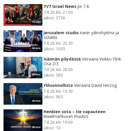
TV7 Israel News
pe 7.8.
7.8.26 klo 21.00
Jakso: 3726
15 min
Jerusalem studio
Iranin ydinohjelma ja
sotatila
7.8.26 klo 20.30
Jakso: 1035
30 min
Isännän pöydässä
Vieraana Veikko Flink.
Osa 2/3
7.8.26 klo 20.00
Jakso: 583
30 min
Yliluonnollista
Vieraana David Herzog
7.8.26 klo 19.30
Jakso: 963
30 min
Henkien sota – tie vapauteen
Maailmankuvan muutos
7.8.26 klo 19.00
Jakso: 10
30 min