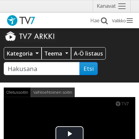
Näytä
Kanavat
valikko
Valikko
Kategoria
Teema
A-Ö listaus
Etsi
Oletussoitin
Vaihtoehtoinen soitin