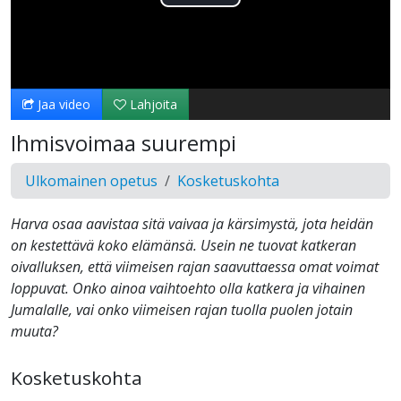
Toista
Video
Jaa video
Lahjoita
Ihmisvoimaa suurempi
Ulkomainen opetus
Kosketuskohta
Harva osaa aavistaa sitä vaivaa ja kärsimystä, jota heidän
on kestettävä koko elämänsä. Usein ne tuovat katkeran
oivalluksen, että viimeisen rajan saavuttaessa omat voimat
loppuvat. Onko ainoa vaihtoehto olla katkera ja vihainen
Jumalalle, vai onko viimeisen rajan tuolla puolen jotain
muuta?
Kosketuskohta